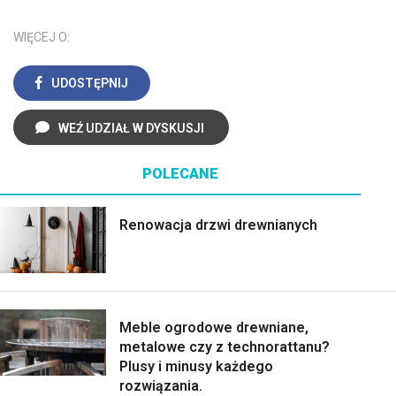
WIĘCEJ O:
UDOSTĘPNIJ
WEŹ UDZIAŁ W DYSKUSJI
POLECANE
Renowacja drzwi drewnianych
Meble ogrodowe drewniane,
metalowe czy z technorattanu?
Plusy i minusy każdego
rozwiązania.