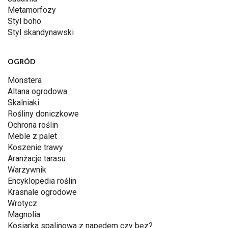
Metamorfozy
Styl boho
Styl skandynawski
OGRÓD
Monstera
Altana ogrodowa
Skalniaki
Rośliny doniczkowe
Ochrona roślin
Meble z palet
Koszenie trawy
Aranżacje tarasu
Warzywnik
Encyklopedia roślin
Krasnale ogrodowe
Wrotycz
Magnolia
Kosiarka spalinowa z napędem czy bez?