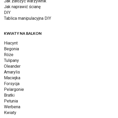
Jak założyć warzywnik
Jak naprawić ścianę
DIY
Tablica manipulacyjna DIY
KWIATY NA BALKON
Hiacynt
Begonia
Róże
Tulipany
Oleander
Amarylis
Maciejka
Forsycja
Pelargonie
Bratki
Petunia
Werbena
Kwiaty