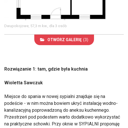
Dwupokojowe, 57,3 m kw., dla 3 osób
OTWÓRZ GALERIĘ
(3)
Rozwiązanie 1: tam, gdzie była kuchnia
Wioletta Sawczuk
Miejsce do spania w nowej sypialni znajduje się na
podeście - w nim można bowiem ukryć instalację wodno-
kanalizacyjną poprowadzoną do aneksu kuchennego.
Przestrzeń pod podestem warto dodatkowo wykorzystać
na praktyczne schowki. Przy oknie w SYPIALNI proponuję