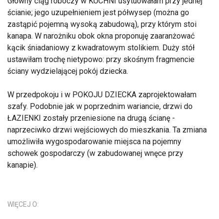
Główny ciąg roboczy w KUCHNI usytuowałam przy jednej
ścianie; jego uzupełnieniem jest półwysep (można go
zastąpić pojemną wysoką zabudową), przy którym stoi
kanapa. W narożniku obok okna proponuję zaaranżować
kącik śniadaniowy z kwadratowym stolikiem. Duży stół
ustawiłam trochę nietypowo: przy skośnym fragmencie
ściany wydzielającej pokój dziecka.
W przedpokoju i w POKOJU DZIECKA zaprojektowałam
szafy. Podobnie jak w poprzednim wariancie, drzwi do
ŁAZIENKI zostały przeniesione na drugą ścianę -
naprzeciwko drzwi wejściowych do mieszkania. Ta zmiana
umożliwiła wygospodarowanie miejsca na pojemny
schowek gospodarczy (w zabudowanej wnęce przy
kanapie).
WIĘCEJ O: