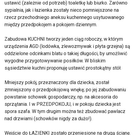
ustawić (zależnie od potrzeb) toaletkę lub biurko. Zarówno
sypialnia, jak i łazienka zostały nieco pomniejszone na
rzecz przechodniego aneksu kuchennego usytuowanego
między przedpokojem a pokojem dziennym.
Zabudowa KUCHNI tworzy jeden ciąg roboczy, w którym
urządzenia AGD (lodówka, zlewozmywak i płyta grzejna) są
oddzielone odcinkami blatu o takiej długości, by umożliwić
wygodne przygotowywanie posiłków. W bliskim
sąsiedztwie kuchni proponuję ustawić prostokątny stół.
Mniejszy pokój, przeznaczony dla dziecka, został
zmniejszony o przedpokojową wnękę; po jej zabudowaniu
powstanie schowek gospodarczy, np. na akcesoria do
sprzątania. I w PRZEDPOKOJU, i w pokoju dziecka jest
spora szafa. W tym drugim można też zbudować pawlacz
nad drzwiami (schowków nigdy za dużo!).
Wejście do ŁAZIENKI zostało przeniesione na drugą ścianę.