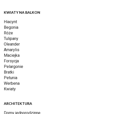
KWIATY NA BALKON
Hiacynt
Begonia
Róże
Tulipany
Oleander
Amarylis
Maciejka
Forsycja
Pelargonie
Bratki
Petunia
Werbena
Kwiaty
ARCHITEKTURA
Domy jednorodzinne