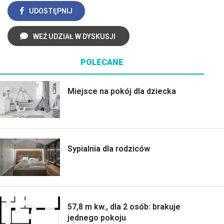
UDOSTĘPNIJ
WEŹ UDZIAŁ W DYSKUSJI
POLECANE
Miejsce na pokój dla dziecka
Sypialnia dla rodziców
57,8 m kw., dla 2 osób: brakuje
jednego pokoju