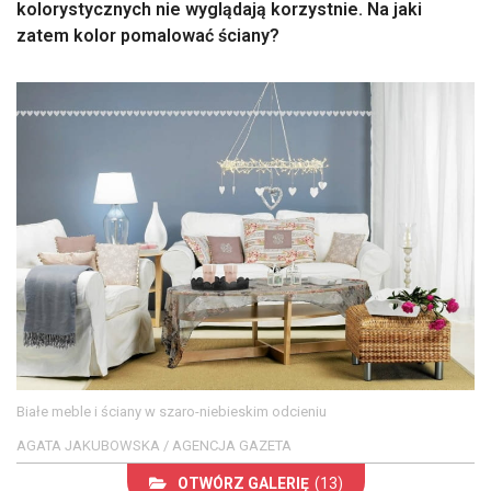
kolorystycznych nie wyglądają korzystnie. Na jaki
zatem kolor pomalować ściany?
Białe meble i ściany w szaro-niebieskim odcieniu
AGATA JAKUBOWSKA / AGENCJA GAZETA
OTWÓRZ GALERIĘ
(13)