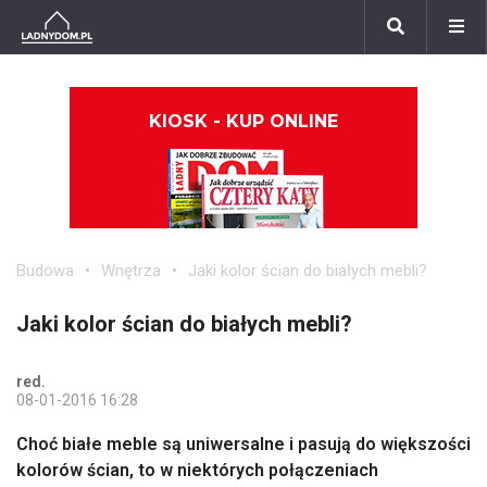
KIOSK - KUP ONLINE
Budowa
Wnętrza
Jaki kolor ścian do białych mebli?
Jaki kolor ścian do białych mebli?
red.
08-01-2016 16:28
Choć białe meble są uniwersalne i pasują do większości
kolorów ścian, to w niektórych połączeniach