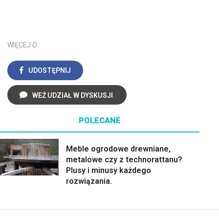
WIĘCEJ O:
UDOSTĘPNIJ
WEŹ UDZIAŁ W DYSKUSJI
POLECANE
Meble ogrodowe drewniane,
metalowe czy z technorattanu?
Plusy i minusy każdego
rozwiązania.