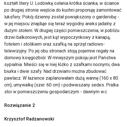
kształt litery U. Lodówkę osłania krótka ścianka; w ściance
po drugiej stronie wejścia do kuchni proponuję zamontować
luksfery. Pokój dzienny został powiększony o garderobę -
w jej miejscu znajduje się teraz wygodny aneks jadalny z
dużym stołem. W drugiej części pomieszczenia, w pobliżu
drzwi balkonowych, jest kąt wypoczynkowy z kanapą,
fotelem i stolikiem oraz szafką na sprzęt radiowo-
telewizyjny. Po jej obu stronach stoją pojemne regały na
domowy księgozbiór. W mniejszym pokoju jest Państwa
sypialnia. Mieści się w niej łóżko z szafkami nocnymi, dwa
biurka i dwie szafy. Nad drzwiami można zbudować
pawlacz. W łazience zaplanowałam dużą wannę (160 x 80
cm), umywalkę (szer. 60 cm) i podwieszany sedes. Pralka
stoi w pomieszczeniu gospodarczym - dawnym w.c.
Rozwiązanie 2
Krzysztof Radzanowski