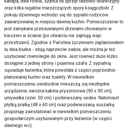
kanapa, dwa fotele, szafka na sprzęt radiowo-telewizyjny
oraz kilka regałów mieszczących spory księgozbiór. Z
pokoju dziennego wchodzi się do sypialni rodziców
zaaranżowanej w miejscu dawnej kuchni. Pomieszczenie to
jest zamykane przesuwanymi drzwiami chowanymi w
kieszeni w ścianie (po otwarciu nie zajmują więc
przestrzeni). Zgodnie z Państwa życzeniem zaplanowałem
tu dwa biurka - stoją naprzeciw siebie, ale można je też
usytuować równolegle do okna. Jest również duże łóżko
dostępne z jednej strony i pojemna szafa. Z sypialnią
sąsiaduje łazienka, która powstała z części poprzednio
planowanej kuchni oraz toalety. W niewielkim
pomieszczeniu swobodnie mieszczą się niezbędne
urządzenia: narożna kabina prysznicowa (90 x 90 cm),
umywalka (szer. 50 cm) i podwieszany sedes. Natomiast
płytką pralkę (48 x 60 cm) oraz podwieszaną suszarkę
proponuję zainstalować w niewielkim pomieszczeniu
gospodarczym usytuowanym przy łazience (w części
dawnego w.c).