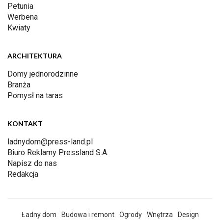
Petunia
Werbena
Kwiaty
ARCHITEKTURA
Domy jednorodzinne
Branża
Pomysł na taras
KONTAKT
ladnydom@press-land.pl
Biuro Reklamy Pressland S.A.
Napisz do nas
Redakcja
Ładny dom
Budowa i remont
Ogrody
Wnętrza
Design