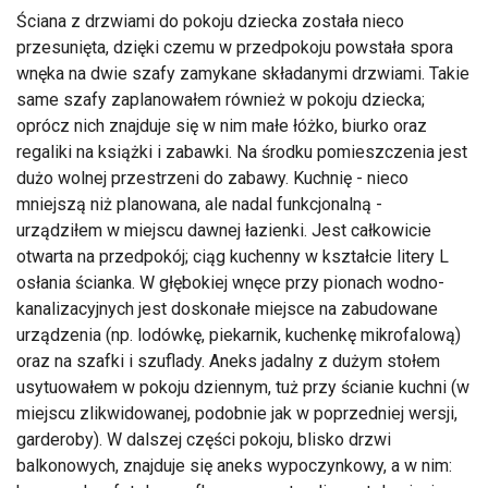
Ściana z drzwiami do pokoju dziecka została nieco
przesunięta, dzięki czemu w przedpokoju powstała spora
wnęka na dwie szafy zamykane składanymi drzwiami. Takie
same szafy zaplanowałem również w pokoju dziecka;
oprócz nich znajduje się w nim małe łóżko, biurko oraz
regaliki na książki i zabawki. Na środku pomieszczenia jest
dużo wolnej przestrzeni do zabawy. Kuchnię - nieco
mniejszą niż planowana, ale nadal funkcjonalną -
urządziłem w miejscu dawnej łazienki. Jest całkowicie
otwarta na przedpokój; ciąg kuchenny w kształcie litery L
osłania ścianka. W głębokiej wnęce przy pionach wodno-
kanalizacyjnych jest doskonałe miejsce na zabudowane
urządzenia (np. lodówkę, piekarnik, kuchenkę mikrofalową)
oraz na szafki i szuflady. Aneks jadalny z dużym stołem
usytuowałem w pokoju dziennym, tuż przy ścianie kuchni (w
miejscu zlikwidowanej, podobnie jak w poprzedniej wersji,
garderoby). W dalszej części pokoju, blisko drzwi
balkonowych, znajduje się aneks wypoczynkowy, a w nim: