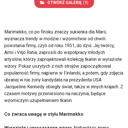
OTWÓRZ GALERIĘ
(9)
Marimekko, co po fińsku znaczy sukienka dla Marii,
wyznacza trendy w modzie i wzornictwie od chwili
powstania firmy, czyli od roku 1951, do dziś. Jej twórcy,
Armi i Vitjo Ratia, zaprosili do współpracy młodych
artystów, którzy zaprojektowali kolekcję tkanin w wyraziste
wzory. Pokaz uszytych z nich strojów zapoczątkował
popularność firmy, najpierw w Finlandii, a potem, gdy zdjęcia
ubranej w nie żony kandydata na prezydenta USA
Jacqueline Kennedy obiegły świat, także w innych krajach. Z
czasem motywy przeniesiono na naczynia, będące
wzorniczym uzupełnieniem tkanin.
Co zwraca uwagę w stylu Marimekko
Wyraziste i uproszczone wzory.
Najbardziej znane