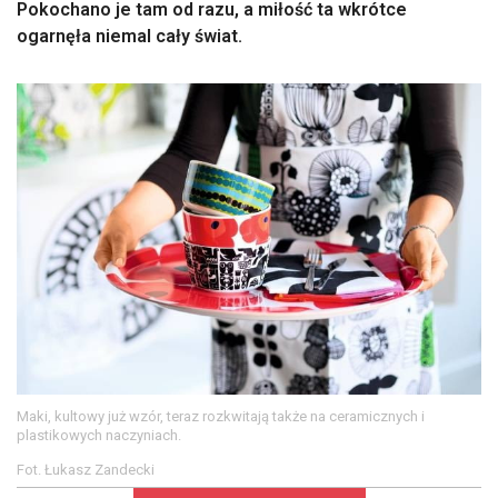
Pokochano je tam od razu, a miłość ta wkrótce
ogarnęła niemal cały świat.
Maki, kultowy już wzór, teraz rozkwitają także na ceramicznych i
plastikowych naczyniach.
Fot. Łukasz Zandecki