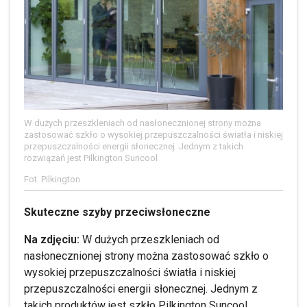
W dużych przeszkleniach od nasłonecznionej strony można
zastosować szkło o wysokiej przepuszczalności światła i niskiej
przepuszczalności energii słonecznej. Jednym z takich
rozwiązań jest Pilkington Suncool
Fot. Pilkington
Skuteczne szyby przeciwsłoneczne
Na zdjęciu:
W dużych przeszkleniach od
nasłonecznionej strony można zastosować szkło o
wysokiej przepuszczalności światła i niskiej
przepuszczalności energii słonecznej. Jednym z
takich produktów jest szkło Pilkington Suncool.