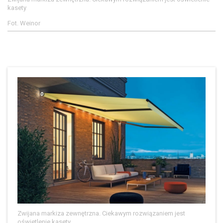
kasety
Fot. Weinor
Zwijana markiza zewnętrzna. Ciekawym rozwiązaniem jest
oświetlenie kasety