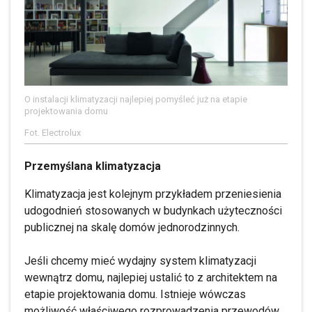
O instalacji klimatyzacji najlepiej pomyśleć już na etapie
projektowania domu
Fot. Electrolux
Przemyślana klimatyzacja
Klimatyzacja jest kolejnym przykładem przeniesienia
udogodnień stosowanych w budynkach użyteczności
publicznej na skalę domów jednorodzinnych.
Jeśli chcemy mieć wydajny system klimatyzacji
wewnątrz domu, najlepiej ustalić to z architektem na
etapie projektowania domu. Istnieje wówczas
możliwość właściwego rozprowadzenia przewodów