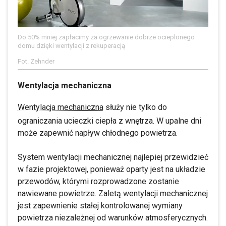
Do 50% mniej zapłacimy za ogrzewanie dobrze ocieplonego
domu dzięki wentylacji z rekuperacją
Fot. Zehnder
Wentylacja mechaniczna
Wentylacja mechaniczna
służy nie tylko do
ograniczania ucieczki ciepła z wnętrza. W upalne dni
może zapewnić napływ chłodnego powietrza.
System wentylacji mechanicznej najlepiej przewidzieć
w fazie projektowej, ponieważ oparty jest na układzie
przewodów, którymi rozprowadzone zostanie
nawiewane powietrze. Zaletą wentylacji mechanicznej
jest zapewnienie stałej kontrolowanej wymiany
powietrza niezależnej od warunków atmosferycznych.