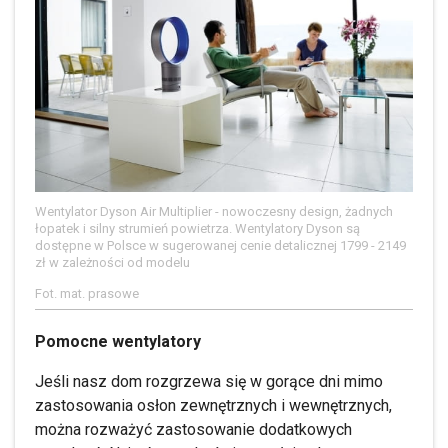
Wentylator Dyson Air Multiplier - nowoczesny design, żadnych
łopatek i silny strumień powietrza. Wentylatory Dyson są
dostępne w Polsce w sugerowanej cenie detalicznej 1799 - 2149
zł w zależności od modelu
Fot. mat. prasowe
Pomocne wentylatory
Jeśli nasz dom rozgrzewa się w gorące dni mimo
zastosowania osłon zewnętrznych i wewnętrznych,
można rozważyć zastosowanie dodatkowych