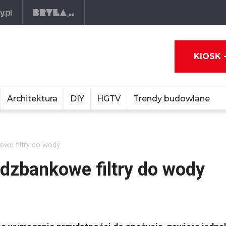
KIOSK 
Architektura
DIY
HGTV
Trendy budowlane
owe filtry do wody
dzbankowe filtry do wody