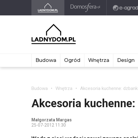
Budowa
Ogród
Wnętrza
Design
Budowa
Wnętrza
Akcesoria kuchenne: dzbank
Akcesoria kuchenne: 
Małgorzata Margas
25-07-2012 11:30