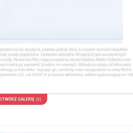
atności do spożycia, zawiera jednak chlor, a czasem również niewielkie
) oraz osady organiczne. Zadaniem wkładów filtrujących jest usunięcie tych
ody. Skuteczne filtry mają pozytywną opinię Instytutu Matki i Dziecka oraz
em trzeba go wymienić (średnio co miesiąc). Wkłady kosztują od kilkunastu
retnego producenta - kupując go, zwróćmy więc uwagę także na cenę filtrów
emność 2,3 l, od 134,97 zł (z trzema wkładami), wkład wystarczający na 150
OTWÓRZ GALERIĘ
(6)