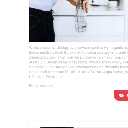
Woda z sieci wodociągowej zawsze spełnia wymagania przyd
ilości metali ciężkich (to skutek kontaktu ze starymi rurami
zanieczyszczeń, a tym samym poprawienie smaku i zapachu w
atest PZH. Jeden wkład oczyszcza 100-200 litrów wody, pot
do około 30 zł i na ogół są przeznaczone do dzbanka konk
oraz na ich dostępność. <BR /> AKCESORIA: Aqua Sense, poj
l, 31,46 zł, Electrolux
Fot. producent