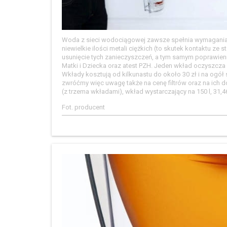
Woda z sieci wodociągowej zawsze spełnia wymagania p
niewielkie ilości metali ciężkich (to skutek kontaktu ze
usunięcie tych zanieczyszczeń, a tym samym poprawienie
Matki i Dziecka oraz atest PZH. Jeden wkład oczyszcza 
Wkłady kosztują od kilkunastu do około 30 zł i na ogó
zwróćmy więc uwagę także na cenę filtrów oraz na ich 
(z trzema wkładami), wkład wystarczający na 150 l, 31,46 
Fot. producent