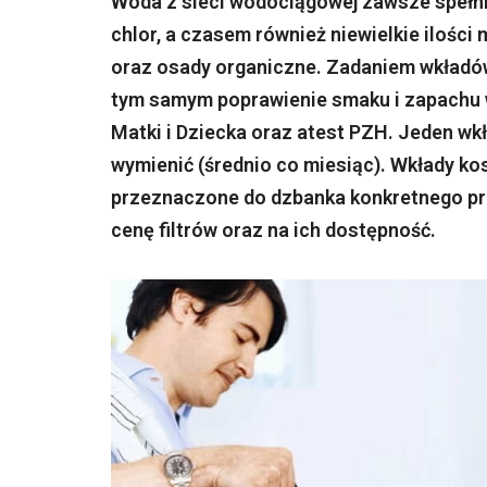
Woda z sieci wodociągowej zawsze spełni
chlor, a czasem również niewielkie ilości 
oraz osady organiczne. Zadaniem wkładów 
tym samym poprawienie smaku i zapachu wo
Matki i Dziecka oraz atest PZH. Jeden wk
wymienić (średnio co miesiąc). Wkłady kosz
przeznaczone do dzbanka konkretnego pro
cenę filtrów oraz na ich dostępność.