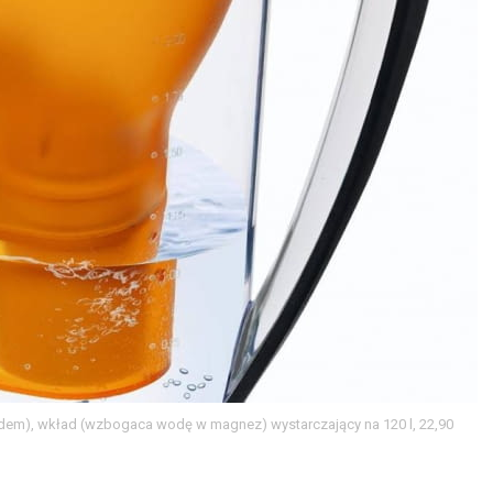
adem), wkład (wzbogaca wodę w magnez) wystarczający na 120 l, 22,90