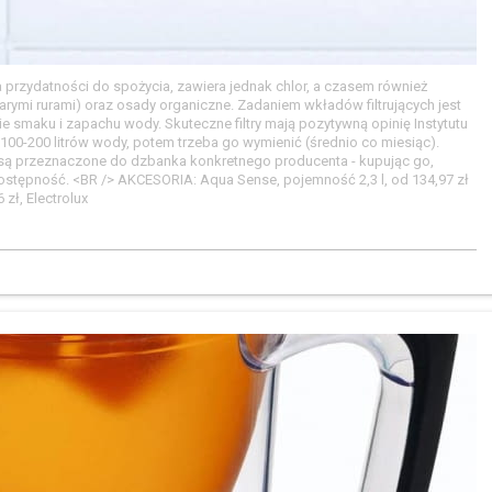
rzydatności do spożycia, zawiera jednak chlor, a czasem również
 starymi rurami) oraz osady organiczne. Zadaniem wkładów filtrujących jest
 smaku i zapachu wody. Skuteczne filtry mają pozytywną opinię Instytutu
100-200 litrów wody, potem trzeba go wymienić (średnio co miesiąc).
ł są przeznaczone do dzbanka konkretnego producenta - kupując go,
dostępność. <BR /> AKCESORIA: Aqua Sense, pojemność 2,3 l, od 134,97 zł
zł, Electrolux