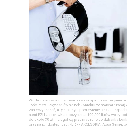
Woda z sieci wodociągowej zawsze spełnia wymagania przyd
ilości metali ciężkich (to skutek kontaktu ze starymi rurami
zanieczyszczeń, a tym samym poprawienie smaku i zapachu w
atest PZH. Jeden wkład oczyszcza 100-200 litrów wody, pot
do około 30 zł i na ogół są przeznaczone do dzbanka konk
oraz na ich dostępność. <BR /> AKCESORIA: Aqua Sense, poj