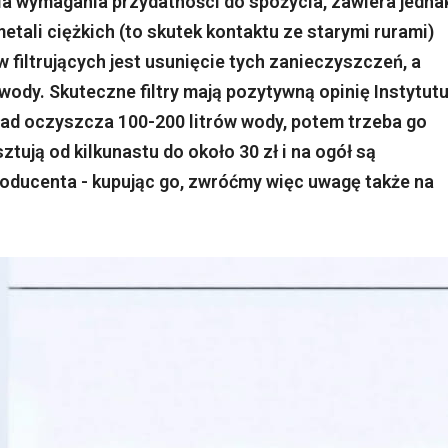
a wymagania przydatności do spożycia, zawiera jedna
metali ciężkich (to skutek kontaktu ze starymi rurami)
filtrujących jest usunięcie tych zanieczyszczeń, a
dy. Skuteczne filtry mają pozytywną opinię Instytut
ład oczyszcza 100-200 litrów wody, potem trzeba go
tują od kilkunastu do około 30 zł i na ogół są
ducenta - kupując go, zwróćmy więc uwagę także na