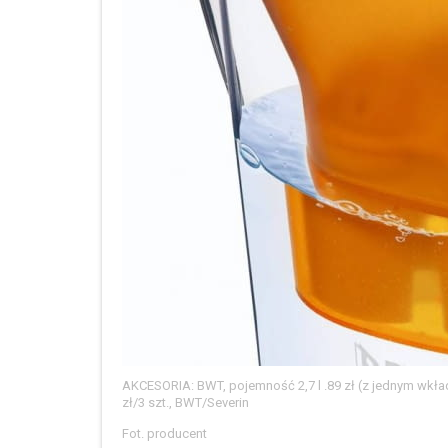
AKCESORIA: BWT, pojemność 2,7 l .89 zł (z jednym wkł
zł/3 szt., BWT/Severin
Fot. producent