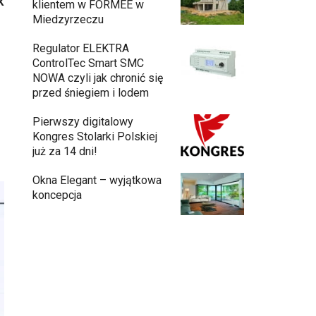
k
klientem w FORMEE w
Miedzyrzeczu
Regulator ELEKTRA
ControlTec Smart SMC
u
NOWA czyli jak chronić się
przed śniegiem i lodem
Pierwszy digitalowy
Kongres Stolarki Polskiej
już za 14 dni!
Okna Elegant – wyjątkowa
koncepcja
Budowa domu z gotowych modułów – jak
przebiega cały proces?
Meble ogrodowe drewniane, metalowe
czy z technorattanu? Plusy i minusy