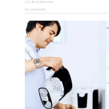
l, 31,46 zł, Electrolux
Fot. producent