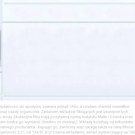
atności do spożycia, zawiera jednak chlor, a czasem również niewielkie
) oraz osady organiczne. Zadaniem wkładów filtrujących jest usunięcie tych
ody. Skuteczne filtry mają pozytywną opinię Instytutu Matki i Dziecka oraz
em trzeba go wymienić (średnio co miesiąc). Wkłady kosztują od kilkunastu
retnego producenta - kupując go, zwróćmy więc uwagę także na cenę filtrów
emność 2,3 l, od 134,97 zł (z trzema wkładami), wkład wystarczający na 150