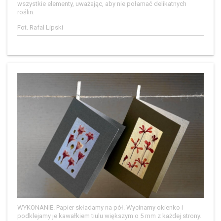
wszystkie elementy, uważając, aby nie połamać delikatnych
roślin.
Fot. Rafal Lipski
WYKONANIE. Papier składamy na pół. Wycinamy okienko i
podklejamy je kawałkiem tiulu większym o 5 mm z każdej strony.