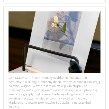
JAK SUSZYĆ ROŚLINY? Rośliny szybko się zasuszą, jeśli
zetniemy je w suchy, słoneczny dzień - wtedy ich tkanki zawierają
najmniej wilgoci. Ważne jest również, w jakim stopniu są
rozwinięte kwiaty; gdy zerwiemy je zbyt wcześnie, ich płatki się
zmarszczą, a gdy zbyt późno - będą się obsypywać. Liście i
kwiaty umieszczamy między dwoma kawałkami papieru,
kładziemy na równej powierzchni i obciążamy, na przykład
książką.