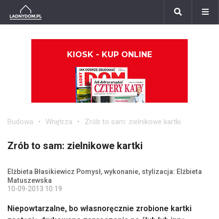
KIOSK - KUP ONLINE
Budowa
Wnętrza
Zrób to sam: zielnikowe kartki
Zrób to sam: zielnikowe kartki
Elżbieta Błasikiewicz Pomysł, wykonanie, stylizacja: Elżbieta
Matuszewska
10-09-2013 10:19
Niepowtarzalne, bo własnoręcznie zrobione kartki