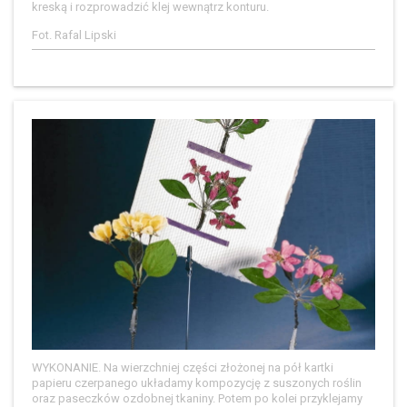
kreską i rozprowadzić klej wewnątrz konturu.
Fot. Rafal Lipski
WYKONANIE. Na wierzchniej części złożonej na pół kartki
papieru czerpanego układamy kompozycję z suszonych roślin
oraz paseczków ozdobnej tkaniny. Potem po kolei przyklejamy