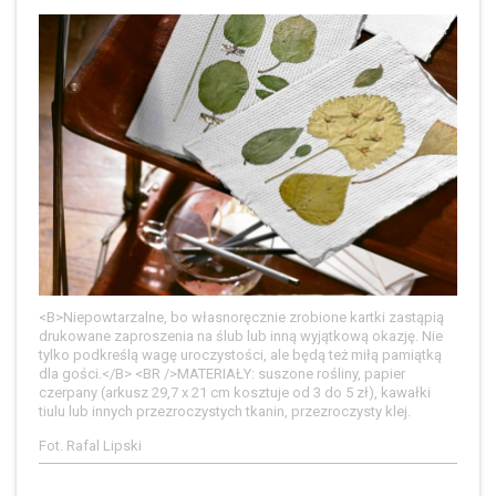
<B>Niepowtarzalne, bo własnoręcznie zrobione kartki zastąpią
drukowane zaproszenia na ślub lub inną wyjątkową okazję. Nie
tylko podkreślą wagę uroczystości, ale będą też miłą pamiątką
dla gości.</B> <BR />MATERIAŁY: suszone rośliny, papier
czerpany (arkusz 29,7 x 21 cm kosztuje od 3 do 5 zł), kawałki
tiulu lub innych przezroczystych tkanin, przezroczysty klej.
Fot. Rafal Lipski