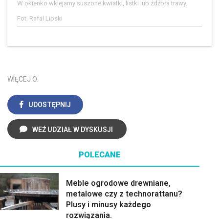
W okienko wklejamy suszone kwiatki, listki lub źdźbła trawy.
Fot. Rafal Lipski
WIĘCEJ O:
UDOSTĘPNIJ
WEŹ UDZIAŁ W DYSKUSJI
POLECANE
Meble ogrodowe drewniane,
metalowe czy z technorattanu?
Plusy i minusy każdego
rozwiązania.