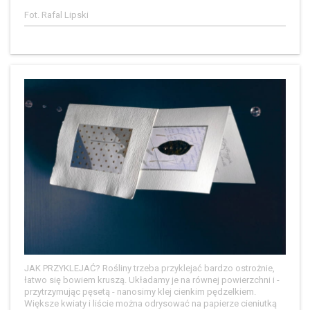
Fot. Rafal Lipski
JAK PRZYKLEJAĆ? Rośliny trzeba przyklejać bardzo ostrożnie,
łatwo się bowiem kruszą. Układamy je na równej powierzchni i -
przytrzymując pęsetą - nanosimy klej cienkim pędzelkiem.
Większe kwiaty i liście można odrysować na papierze cieniutką