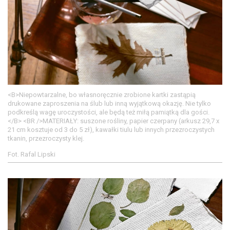
<B>Niepowtarzalne, bo własnoręcznie zrobione kartki zastąpią
drukowane zaproszenia na ślub lub inną wyjątkową okazję. Nie tylko
podkreślą wagę uroczystości, ale będą też miłą pamiątką dla gości.
</B> <BR />MATERIAŁY: suszone rośliny, papier czerpany (arkusz 29,7 x
21 cm kosztuje od 3 do 5 zł), kawałki tiulu lub innych przezroczystych
tkanin, przezroczysty klej.
Fot. Rafal Lipski