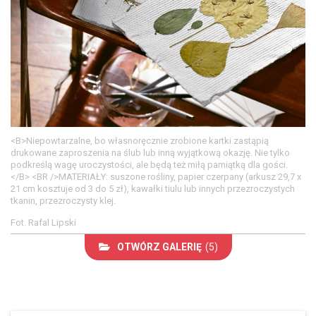
<B>Niepowtarzalne, bo własnoręcznie zrobione kartki zastąpią
drukowane zaproszenia na ślub lub inną wyjątkową okazję. Nie tylko
podkreślą wagę uroczystości, ale będą też miłą pamiątką dla gości.
</B> <BR />MATERIAŁY: suszone rośliny, papier czerpany (arkusz 29,7 x
21 cm kosztuje od 3 do 5 zł), kawałki tiulu lub innych przezroczystych
tkanin, przezroczysty klej.
Fot. Rafal Lipski
OTWÓRZ GALERIĘ
(5)