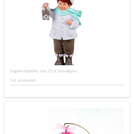
Figurka dziecka, cna: 25 zł, home&you
Fot. producent