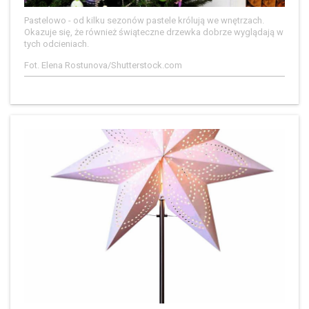
Pastelowo - od kilku sezonów pastele królują we wnętrzach.
Okazuje się, że również świąteczne drzewka dobrze wyglądają w
tych odcieniach.
Fot. Elena Rostunova/Shutterstock.com