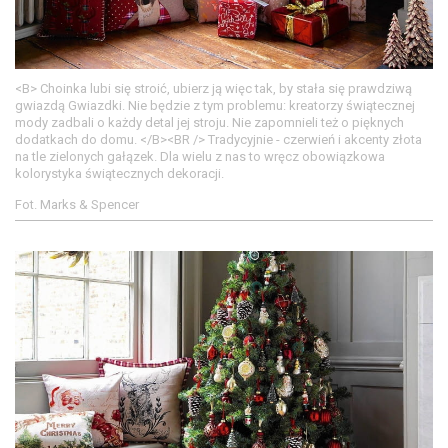
<B> Choinka lubi się stroić, ubierz ją więc tak, by stała się prawdziwą
gwiazdą Gwiazdki. Nie będzie z tym problemu: kreatorzy świątecznej
mody zadbali o każdy detal jej stroju. Nie zapomnieli też o pięknych
dodatkach do domu. </B><BR /> Tradycyjnie - czerwień i akcenty złota
na tle zielonych gałązek. Dla wielu z nas to wręcz obowiązkowa
kolorystyka świątecznych dekoracji.
Fot. Marks & Spencer