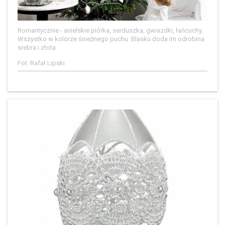
Romantycznie - anielskie piórka, serduszka, gwiazdki, łańcuchy.
Wszystko w kolorze śnieżnego puchu. Blasku doda im odrobina
srebra i złota.
Fot. Rafał Lipski