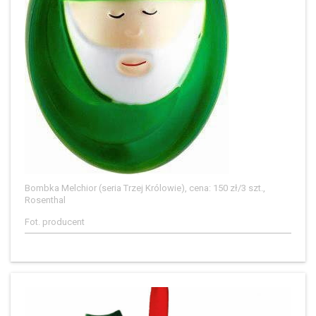
Bombka Melchior (seria Trzej Królowie), cena: 150 zł/3 szt.,
Rosenthal
Fot. producent