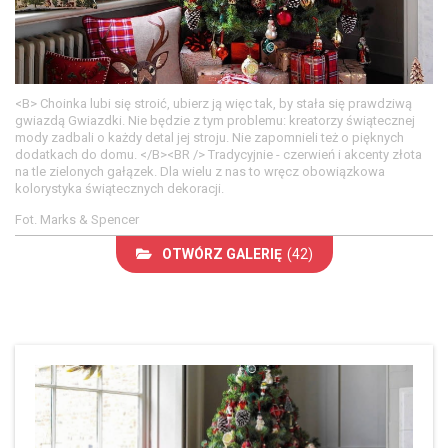
<B> Choinka lubi się stroić, ubierz ją więc tak, by stała się prawdziwą
gwiazdą Gwiazdki. Nie będzie z tym problemu: kreatorzy świątecznej
mody zadbali o każdy detal jej stroju. Nie zapomnieli też o pięknych
dodatkach do domu. </B><BR /> Tradycyjnie - czerwień i akcenty złota
na tle zielonych gałązek. Dla wielu z nas to wręcz obowiązkowa
kolorystyka świątecznych dekoracji.
Fot. Marks & Spencer
OTWÓRZ GALERIĘ
(42)