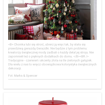
<B> Choinka lubi się stroić, ubierz ją więc tak, by stała się
prawdziwą gwiazdą Gwiazdki. Nie będzie z tym problemu:
kreatorzy świątecznej mody zadbali o każdy detal jej stroju. Nie
zapomnieli też o pięknych dodatkach do domu. </B><BR />
Tradycyjnie - czerwień i akcenty złota na tle zielonych gałązek.
Dla wielu z nas to wręcz obowiązkowa kolorystyka świątecznych
dekoracji.
Fot. Marks & Spencer