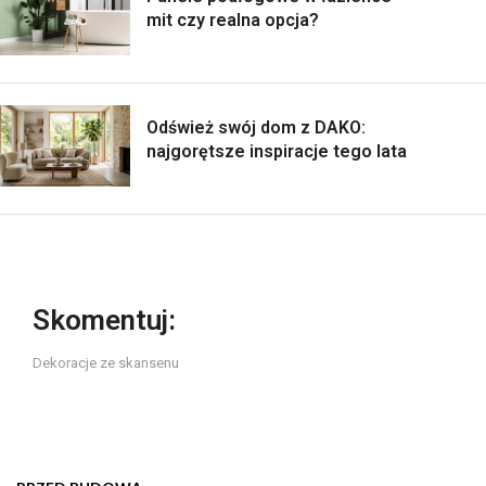
mit czy realna opcja?
Odśwież swój dom z DAKO:
najgorętsze inspiracje tego lata
Skomentuj:
Dekoracje ze skansenu