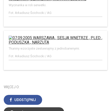
Wycinanka w roli serwetki.
Fot. Arkadiusz Ścichocki / AG
Tkaniny wzorzyste zestawiajmy z jednobarwnymi.
Fot. Arkadiusz Ścichocki / AG
WIĘCEJ O:
UDOSTĘPNIJ