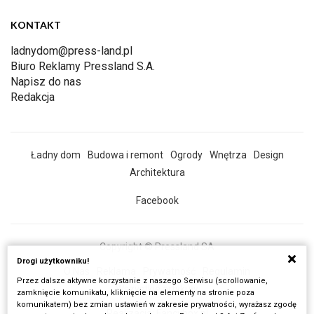
KONTAKT
ladnydom@press-land.pl
Biuro Reklamy Pressland S.A.
Napisz do nas
Redakcja
Ładny dom
Budowa i remont
Ogrody
Wnętrza
Design
Architektura
Facebook
Copyright © Pressland SA
Drogi użytkowniku!
O Nas
Reklama
Prywatność
Regulamin
Przez dalsze aktywne korzystanie z naszego Serwisu (scrollowanie,
Wszystkie artykuły
zamknięcie komunikatu, kliknięcie na elementy na stronie poza
komunikatem) bez zmian ustawień w zakresie prywatności, wyrażasz zgodę
Realizacja:
Fancybox.pl