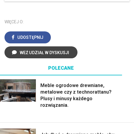
WIĘCEJ O:
UDOSTĘPNIJ
WEŹ UDZIAŁ W DYSKUSJI
POLECANE
Meble ogrodowe drewniane,
metalowe czy z technorattanu?
Plusy i minusy każdego
rozwiązania.