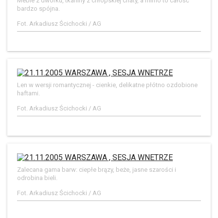
Meble z dworku, tkaniny z chłopskiej chaty, a mimo to całość
bardzo spójna.
Fot. Arkadiusz Ścichocki / AG
Len w wersji romantycznej - cienkie, delikatne płótno ozdobione
haftami.
Fot. Arkadiusz Ścichocki / AG
Zalecana gama barw: ciepłe brązy, beże, jasne szarości i
odrobina bieli.
Fot. Arkadiusz Ścichocki / AG