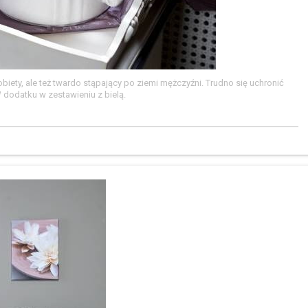
biety, ale też twardo stąpający po ziemi mężczyźni. Trudno się uchronić
 dodatku w zestawieniu z bielą.