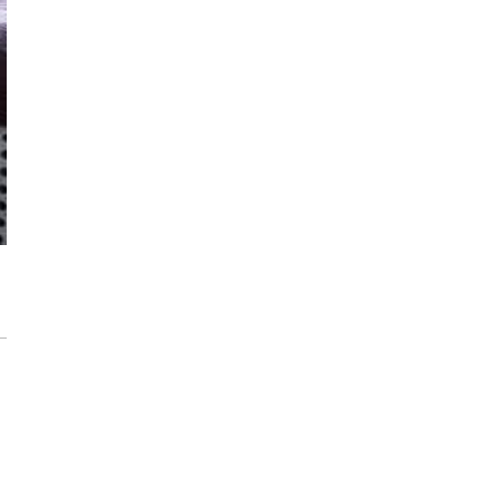
każdego rozwiązania.
Jak urządzić funkcjonalną i nowoczesną
łazienkę? Praktyczny poradnik
Dom pod inteligentną ochroną podczas
wakacji
Jak dbać o drewniane meble, aby służyły
przez dekady? Zasady pielęgnacji