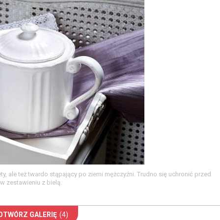
ty, ale też twardo stąpający po ziemi mężczyźni. Trudno się uchronić przed
w zestawieniu z bielą.
OTWÓRZ GALERIĘ
(4)