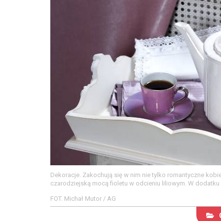
Dekoracje. Zakochują się w nim nie tylko romantyczne kobie
czarodziejską mocą fioletu w odcieniu liliowym. W dodatku 
FOT. Michał Mutor / AG