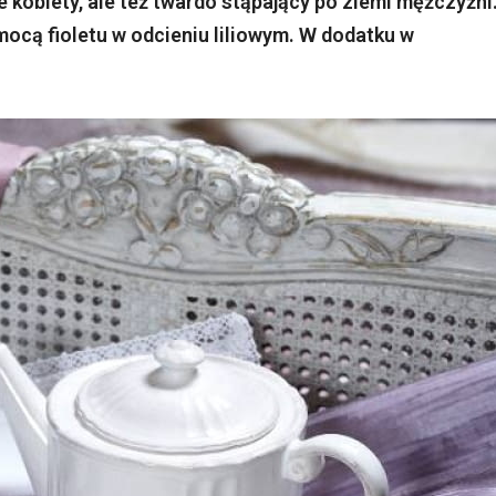
 kobiety, ale też twardo stąpający po ziemi mężczyźni
mocą fioletu w odcieniu liliowym. W dodatku w