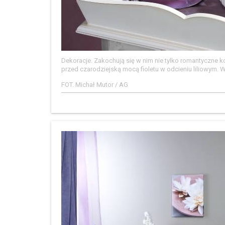
Dekoracje. Zakochują się w nim nie tylko romantyczne ko
przed czarodziejską mocą fioletu w odcieniu liliowym. W
FOT. Michał Mutor / AG