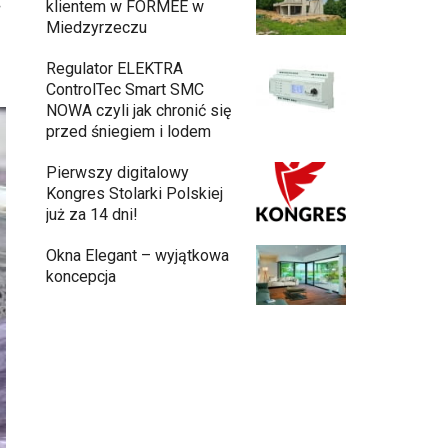
.
klientem w FORMEE w
Miedzyrzeczu
Regulator ELEKTRA
ControlTec Smart SMC
NOWA czyli jak chronić się
przed śniegiem i lodem
Pierwszy digitalowy
Kongres Stolarki Polskiej
już za 14 dni!
Okna Elegant – wyjątkowa
koncepcja
Budowa domu z gotowych modułów – jak
przebiega cały proces?
Meble ogrodowe drewniane, metalowe
czy z technorattanu? Plusy i minusy