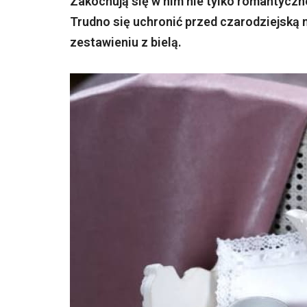
Zakochują się w nim nie tylko romantyczne
Trudno się uchronić przed czarodziejską 
zestawieniu z bielą.