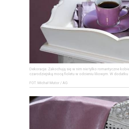
Dekoracje. Zakochują się w nim nie tylko romantyczne kobie
czarodziejską mocą fioletu w odcieniu liliowym. W dodatku 
FOT. Michał Mutor / AG