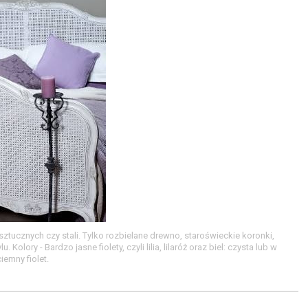
tucznych czy stali. Tylko rozbielane drewno, staroświeckie koronki,
lory - Bardzo jasne fiolety, czyli lilia, lilaróż oraz biel: czysta lub w
emny fiolet.