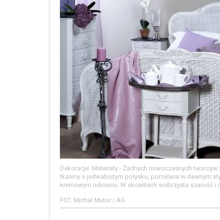
Dekoracje. Materiały - Żadnych nowoczesnych tworzyw sz
tkaniny o jedwabistym połysku, porcelana w dawnym stylu. Ko
kremowym odcieniu. W akcentach srebrzysta szarość i ci
FOT. Michał Mutor / AG