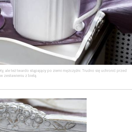
ty, ale też twardo stąpający po ziemi mężczyźni. Trudno się uchronić przed
w zestawieniu z bielą.