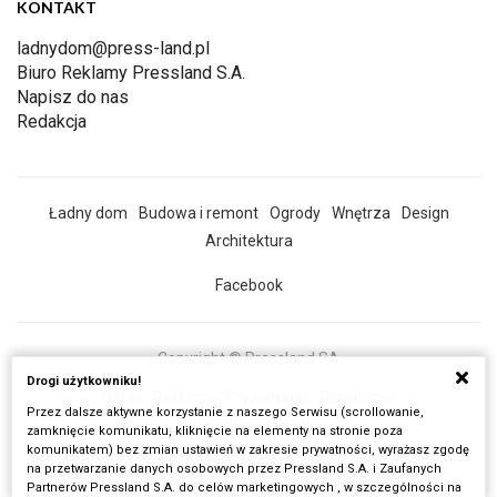
KONTAKT
ladnydom@press-land.pl
Biuro Reklamy Pressland S.A.
Napisz do nas
Redakcja
Ładny dom
Budowa i remont
Ogrody
Wnętrza
Design
Architektura
Facebook
Copyright © Pressland SA
Drogi użytkowniku!
O Nas
Reklama
Prywatność
Regulamin
Przez dalsze aktywne korzystanie z naszego Serwisu (scrollowanie,
Wszystkie artykuły
zamknięcie komunikatu, kliknięcie na elementy na stronie poza
komunikatem) bez zmian ustawień w zakresie prywatności, wyrażasz zgodę
Realizacja:
Fancybox.pl
na przetwarzanie danych osobowych przez Pressland S.A. i Zaufanych
Partnerów Pressland S.A. do celów marketingowych , w szczególności na