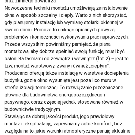
oraz zimnego powietrza.
Nowoczesne techniki montażu umożliwiają zainstalowanie
okna w sposób szczelny i ciepły. Warto z nich skorzystać,
gdy planujemy instalację lub wymianę stolarki okiennej w
swoim domu. Pomoże to uniknąć opisanych powyżej
problemów i konieczności wykonywania prac naprawczych.
Przede wszystkim powinniśmy pamiętać, że piana
montażowa, aby dobrze spełniać swoją funkcję, musi być
osłonięta taśmami od zewnątrz i wewnątrz (fot. 2) – jest to
tzw. montaż warstwowy, zwany również „ciepłym”.
Producenci oferują także instalację w warstwie docieplenia
budynku, gdzie okno wysunięte jest poza lico muru w
strefie izolacji termicznej. To rozwiązanie przeznaczone
głównie dla budownictwa energooszczędnego i
pasywnego, coraz częściej jednak stosowane również w
budownictwie tradycyjnym.
Stawiając na dobrej jakości produkt, jego prawidłowy
montaż i eksploatację, zapewniamy sobie komfort , bez
względu na to, jakie warunki atmosferyczne panują aktualnie