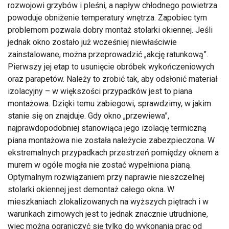
rozwojowi grzybów i pleśni, a napływ chłodnego powietrza
powoduje obniżenie temperatury wnętrza. Zapobiec tym
problemom pozwala dobry montaż stolarki okiennej. Jeśli
jednak okno zostało już wcześniej niewłaściwie
zainstalowane, można przeprowadzić „akcję ratunkową”.
Pierwszy jej etap to usunięcie obróbek wykończeniowych
oraz parapetów. Należy to zrobić tak, aby odsłonić materiał
izolacyjny – w większości przypadków jest to piana
montażowa. Dzięki temu zabiegowi, sprawdzimy, w jakim
stanie się on znajduje. Gdy okno „przewiewa”,
najprawdopodobniej stanowiąca jego izolację termiczną
piana montażowa nie została należycie zabezpieczona. W
ekstremalnych przypadkach przestrzeń pomiędzy oknem a
murem w ogóle mogła nie zostać wypełniona pianą.
Optymalnym rozwiązaniem przy naprawie nieszczelnej
stolarki okiennej jest demontaż całego okna. W
mieszkaniach zlokalizowanych na wyższych piętrach i w
warunkach zimowych jest to jednak znacznie utrudnione,
więc można ograniczyć się tylko do wykonania prac od