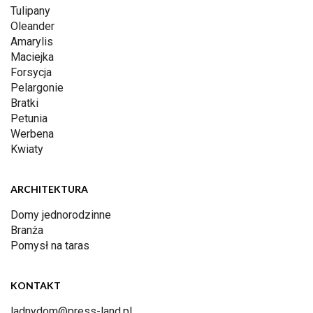
Tulipany
Oleander
Amarylis
Maciejka
Forsycja
Pelargonie
Bratki
Petunia
Werbena
Kwiaty
ARCHITEKTURA
Domy jednorodzinne
Branża
Pomysł na taras
KONTAKT
ladnydom@press-land.pl