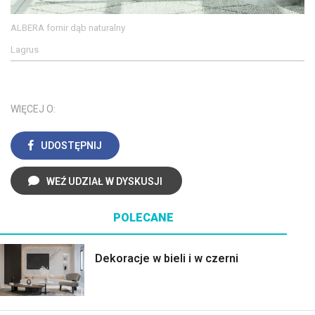
ALBERA fornir dąb naturalny
Lagrus
WIĘCEJ O:
UDOSTĘPNIJ
WEŹ UDZIAŁ W DYSKUSJI
POLECANE
Dekoracje w bieli i w czerni