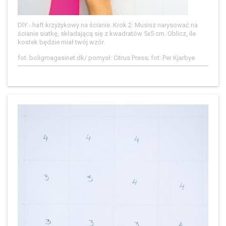
DIY - haft krzyżykowy na ścianie. Krok 2: Musisz narysować na
ścianie siatkę, składającą się z kwadratów 5x5 cm. Oblicz, ile
kostek będzie miał twój wzór.
fot. boligmagasinet.dk/ pomysł: Citrus Press; fot: Per Kjarbye