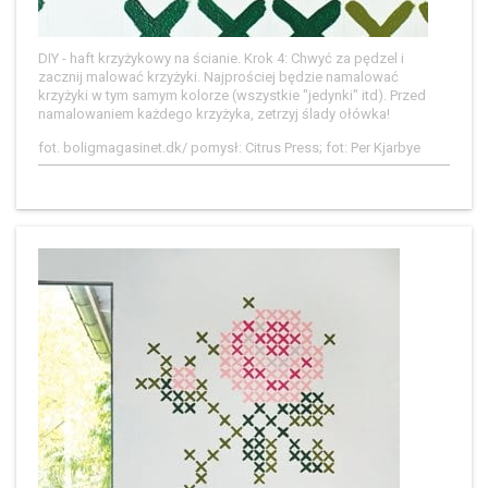
DIY - haft krzyżykowy na ścianie. Krok 4: Chwyć za pędzel i
zacznij malować krzyżyki. Najprościej będzie namalować
krzyżyki w tym samym kolorze (wszystkie "jedynki" itd). Przed
namalowaniem każdego krzyżyka, zetrzyj ślady ołówka!
fot. boligmagasinet.dk/ pomysł: Citrus Press; fot: Per Kjarbye