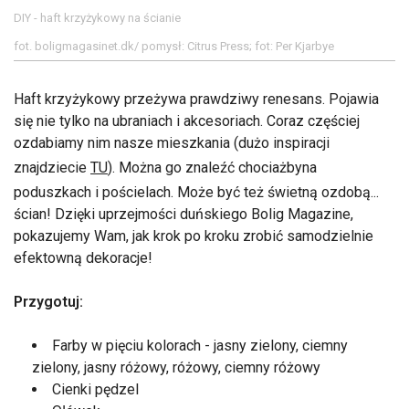
DIY - haft krzyżykowy na ścianie
fot. boligmagasinet.dk/ pomysł: Citrus Press; fot: Per Kjarbye
Haft krzyżykowy przeżywa prawdziwy renesans. Pojawia
się nie tylko na ubraniach i akcesoriach. Coraz częściej
ozdabiamy nim nasze mieszkania (dużo inspiracji
znajdziecie
TU
). Można go znaleźć chociażbyna
poduszkach i pościelach. Może być też świetną ozdobą...
ścian! Dzięki uprzejmości duńskiego Bolig Magazine,
pokazujemy Wam, jak krok po kroku zrobić samodzielnie
efektowną dekoracje!
Przygotuj:
Farby w pięciu kolorach - jasny zielony, ciemny
zielony, jasny różowy, różowy, ciemny różowy
Cienki pędzel