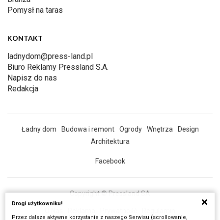
Pomysł na taras
KONTAKT
ladnydom@press-land.pl
Biuro Reklamy Pressland S.A.
Napisz do nas
Redakcja
Ładny dom
Budowa i remont
Ogrody
Wnętrza
Design
Architektura
Facebook
Copyright © Pressland SA
Drogi użytkowniku!
O Nas
Reklama
Prywatność
Regulamin
Przez dalsze aktywne korzystanie z naszego Serwisu (scrollowanie,