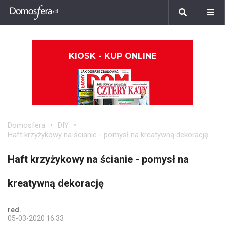
KIOSK - KUP ONLINE
Domosfera
DIY
Haft krzyżykowy na ścianie - pomysł na kreatywną dekorację
Haft krzyżykowy na ścianie - pomysł na
kreatywną dekorację
red.
05-03-2020 16:33