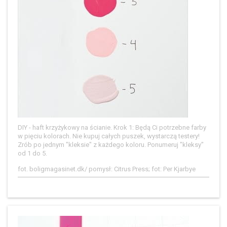
DIY - haft krzyżykowy na ścianie. Krok 1: Będą Ci potrzebne farby
w pięciu kolorach. Nie kupuj całych puszek, wystarczą testery!
Zrób po jednym "kleksie" z każdego koloru. Ponumeruj "kleksy"
od 1 do 5.
fot. boligmagasinet.dk/ pomysł: Citrus Press; fot: Per Kjarbye