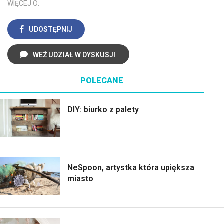
WIĘCEJ O:
UDOSTĘPNIJ
WEŹ UDZIAŁ W DYSKUSJI
POLECANE
DIY: biurko z palety
NeSpoon, artystka która upiększa
miasto