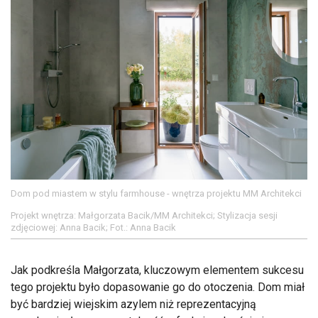
Dom pod miastem w stylu farmhouse - wnętrza projektu MM Architekci
Projekt wnętrza: Małgorzata Bacik/MM Architekci; Stylizacja sesji
zdjęciowej: Anna Bacik; Fot.: Anna Bacik
Jak podkreśla Małgorzata, kluczowym elementem sukcesu
tego projektu było dopasowanie go do otoczenia. Dom miał
być bardziej wiejskim azylem niż reprezentacyjną