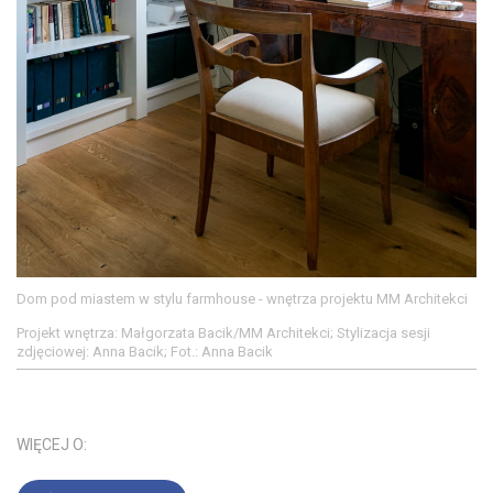
Dom pod miastem w stylu farmhouse - wnętrza projektu MM Architekci
Projekt wnętrza: Małgorzata Bacik/MM Architekci; Stylizacja sesji
zdjęciowej: Anna Bacik; Fot.: Anna Bacik
WIĘCEJ O: