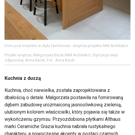
Dom pod miastem w stylu farmhouse - wnętrza projektu MM Architekci
Projekt wnętrza: Małgorzata Bacik/MM Architekci; Stylizacja sesji
zdjęciowej: Anna Bacik; Fot.: Anna Bacik
Kuchnia z duszą
Kuchnia, choć niewielka, została zaprojektowana z
dbałością o detale. Małgorzata postawiła na fornirowaną
dębem zabudowę urozmaiconą jasnooliwkową zielenią,
ulubionym kolorem właścicielki, który pojawia się także w
wykończeniu gzymsu. Przyozdobiona płytkami Althaus
marki Ceramiche Grazia kuchnia nabrała rustykalnego
charakteru, a nowoczesne akcenty w postaci czarnych