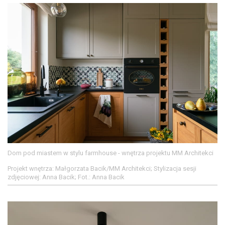
Dom pod miastem w stylu farmhouse - wnętrza projektu MM Architekci
Projekt wnętrza: Małgorzata Bacik/MM Architekci; Stylizacja sesji
zdjęciowej: Anna Bacik; Fot.: Anna Bacik