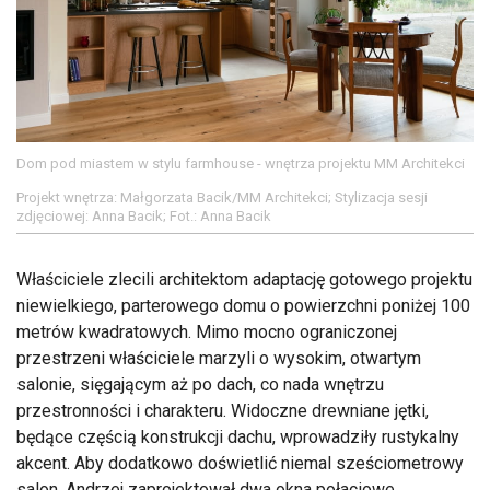
Dom pod miastem w stylu farmhouse - wnętrza projektu MM Architekci
Projekt wnętrza: Małgorzata Bacik/MM Architekci; Stylizacja sesji
zdjęciowej: Anna Bacik; Fot.: Anna Bacik
Właściciele zlecili architektom adaptację gotowego projektu
niewielkiego, parterowego domu o powierzchni poniżej 100
metrów kwadratowych. Mimo mocno ograniczonej
przestrzeni właściciele marzyli o wysokim, otwartym
salonie, sięgającym aż po dach, co nada wnętrzu
przestronności i charakteru. Widoczne drewniane jętki,
będące częścią konstrukcji dachu, wprowadziły rustykalny
akcent. Aby dodatkowo doświetlić niemal sześciometrowy
salon, Andrzej zaprojektował dwa okna połaciowe.