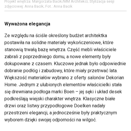
Projekt wnętrza: Małgorzata Bacik/MM Architekci; Stylizacja sesji
zdjęciowej: Anna Bacik; Fot.: Anna Bacik
Wyważona elegancja
Ze względu na ściśle określony budżet architektka
postawiła na solidne materiały wykończeniowe, które
stanowią trwałą bazę wnętrza. Część mebli właściciele
zabrali z poprzedniego domu, a nowe elementy były
dokupowane z czasem. Kluczowe jednak było odpowiednie
dobranie podłóg i zabudowy, które miały przetrwać lata.
Większość materiałów wybrano z oferty salonów Dekorian
Home. Jednym z ulubionych elementów właścicielki stała
się drewniana podłoga marki Boen – jej sęki i układ desek
podkreślają wiejski charakter wnętrza. Klasyczne białe
drzwi oraz listwy przypodłogowe Doelken nadały
przestrzeni elegancji, a jednocześnie były praktycznym
wyborem dzięki swojej odporności na wilgoć.