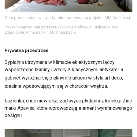
Dom pod miastem w stylu farmhouse - wnętrza projektu MM Architekci
Projekt wnętrza: Małgorzata Bacik/MM Architekci; Stylizacja sesji
zdjęciowej: Anna Bacik; Fot.: Anna Bacik
Prywatna przestrzeń
Sypialnia utrzymana w klimacie eklektycznym łączy
współczesne tkaniny i wzory z klasycznymi antykami, a
gabinet wyróżnia się pięknym biurkiem w stylu
art deco
,
idealnie wpasowującym się w charakter wnętrza.
Łazienka, choć niewielka, zachwyca płytkami z kolekcji Zinc
marki Apavisa, które wprowadzają element wyrafinowanego
designu.