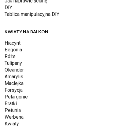
Jak naprawić ścianę
DIY
Tablica manipulacyjna DIY
KWIATY NA BALKON
Hiacynt
Begonia
Róże
Tulipany
Oleander
Amarylis
Maciejka
Forsycja
Pelargonie
Bratki
Petunia
Werbena
Kwiaty