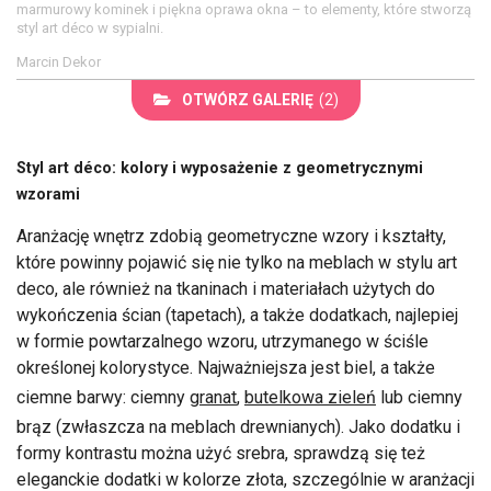
marmurowy kominek i piękna oprawa okna – to elementy, które stworzą
styl art déco w sypialni.
Marcin Dekor
OTWÓRZ GALERIĘ
(2)
Styl art déco: kolory i wyposażenie z geometrycznymi
wzorami
Aranżację wnętrz zdobią geometryczne wzory i kształty,
które powinny pojawić się nie tylko na meblach w stylu art
deco, ale również na tkaninach i materiałach użytych do
wykończenia ścian (tapetach), a także dodatkach, najlepiej
w formie powtarzalnego wzoru, utrzymanego w ściśle
określonej kolorystyce. Najważniejsza jest biel, a także
ciemne barwy: ciemny
granat
,
butelkowa zieleń
lub ciemny
brąz (zwłaszcza na meblach drewnianych). Jako dodatku i
formy kontrastu można użyć srebra, sprawdzą się też
eleganckie dodatki w kolorze złota, szczególnie w aranżacji