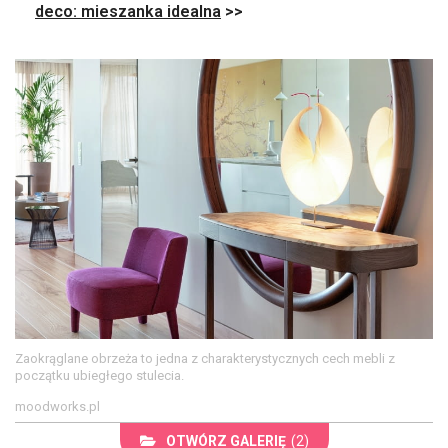
deco: mieszanka idealna
>>
Zaokrąglane obrzeża to jedna z charakterystycznych cech mebli z
początku ubiegłego stulecia.
moodworks.pl
OTWÓRZ GALERIĘ
(2)