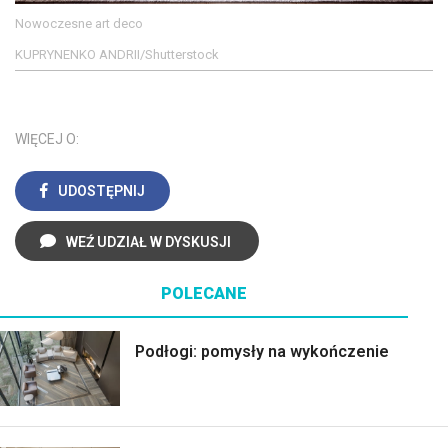
Nowoczesne art deco
KUPRYNENKO ANDRII/Shutterstock
WIĘCEJ O:
UDOSTĘPNIJ
WEŹ UDZIAŁ W DYSKUSJI
POLECANE
Podłogi: pomysły na wykończenie