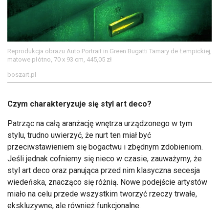
Reprodukcja obrazu Auto Portrait in Green Bugatti Tamary de Łempickiej,
matowe płótno, 70 x 93 cm, 445,05 zł
boszart.pl
Czym charakteryzuje się styl art deco?
Patrząc na całą aranżację wnętrza urządzonego w tym
stylu, trudno uwierzyć, że nurt ten miał być
przeciwstawieniem się bogactwu i zbędnym zdobieniom.
Jeśli jednak cofniemy się nieco w czasie, zauważymy, że
styl art deco oraz panująca przed nim klasyczna secesja
wiedeńska, znacząco się różnią. Nowe podejście artystów
miało na celu przede wszystkim tworzyć rzeczy trwałe,
ekskluzywne, ale również funkcjonalne.