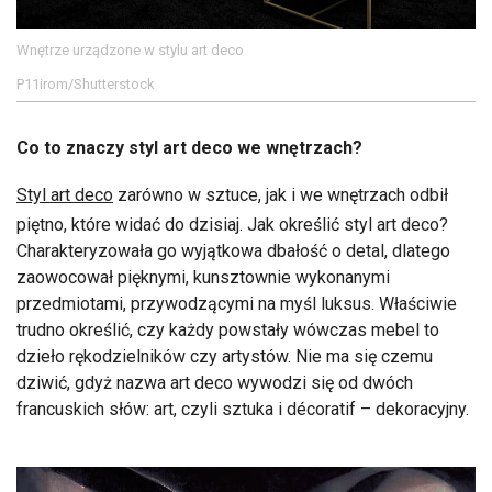
Wnętrze urządzone w stylu art deco
P11irom/Shutterstock
Co to znaczy styl art deco we wnętrzach?
Styl art deco
zarówno w sztuce, jak i we wnętrzach odbił
piętno, które widać do dzisiaj. Jak określić styl art deco?
Charakteryzowała go wyjątkowa dbałość o detal, dlatego
zaowocował pięknymi, kunsztownie wykonanymi
przedmiotami, przywodzącymi na myśl luksus. Właściwie
trudno określić, czy każdy powstały wówczas mebel to
dzieło rękodzielników czy artystów. Nie ma się czemu
dziwić, gdyż nazwa art deco wywodzi się od dwóch
francuskich słów: art, czyli sztuka i décoratif – dekoracyjny.