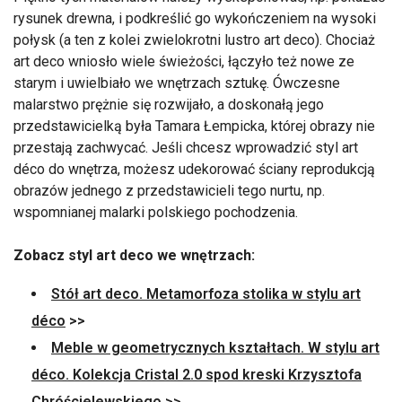
rysunek drewna, i podkreślić go wykończeniem na wysoki
połysk (a ten z kolei zwielokrotni lustro art deco). Chociaż
art deco wniosło wiele świeżości, łączyło też nowe ze
starym i uwielbiało we wnętrzach sztukę. Ówczesne
malarstwo prężnie się rozwijało, a doskonałą jego
przedstawicielką była Tamara Łempicka, której obrazy nie
przestają zachwycać. Jeśli chcesz wprowadzić styl art
déco do wnętrza, możesz udekorować ściany reprodukcją
obrazów jednego z przedstawicieli tego nurtu, np.
wspomnianej malarki polskiego pochodzenia.
Zobacz styl art deco we wnętrzach:
Stół art deco. Metamorfoza stolika w stylu art
déco
>>
Meble w geometrycznych kształtach. W stylu art
déco. Kolekcja Cristal 2.0 spod kreski Krzysztofa
Chróścielewskiego
>>