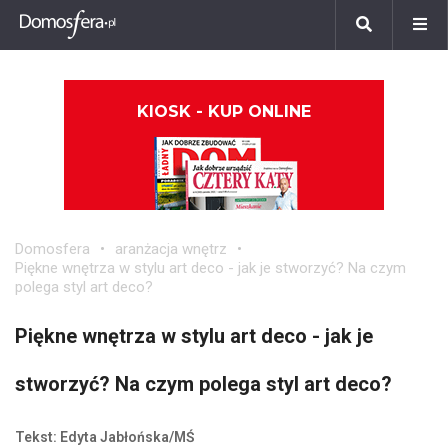
KIOSK - KUP ONLINE
Domosfera
aranżacja wnętrz
Piękne wnętrza w stylu art deco - jak je stworzyć? Na czym
polega styl art deco?
Piękne wnętrza w stylu art deco - jak je
stworzyć? Na czym polega styl art deco?
Tekst: Edyta Jabłońska/MŚ