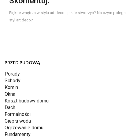
Skomentuj:
Piękne wnętrza w stylu art deco - jak je stworzyć? Na czym polega
styl art deco?
PRZED BUDOWĄ
Porady
Schody
Komin
Okna
Koszt budowy domu
Dach
Formalności
Ciepła woda
Ogrzewanie domu
Fundamenty