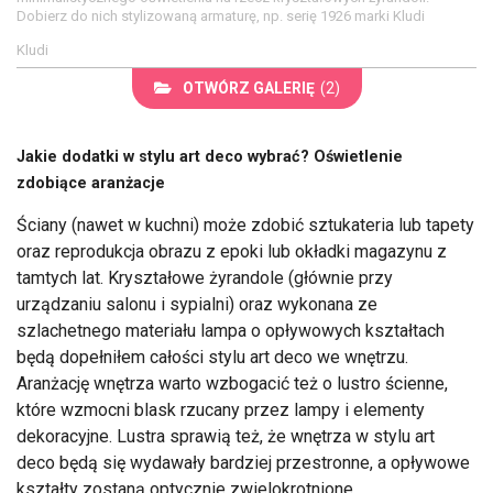
Dobierz do nich stylizowaną armaturę, np. serię 1926 marki Kludi
Kludi
OTWÓRZ GALERIĘ
(2)
Jakie dodatki w stylu art deco wybrać? Oświetlenie
zdobiące aranżacje
Ściany (nawet w kuchni) może zdobić sztukateria lub tapety
oraz reprodukcja obrazu z epoki lub okładki magazynu z
tamtych lat. Kryształowe żyrandole (głównie przy
urządzaniu salonu i sypialni) oraz wykonana ze
szlachetnego materiału lampa o opływowych kształtach
będą dopełniłem całości stylu art deco we wnętrzu.
Aranżację wnętrza warto wzbogacić też o lustro ścienne,
które wzmocni blask rzucany przez lampy i elementy
dekoracyjne. Lustra sprawią też, że wnętrza w stylu art
deco będą się wydawały bardziej przestronne, a opływowe
kształty zostaną optycznie zwielokrotnione.