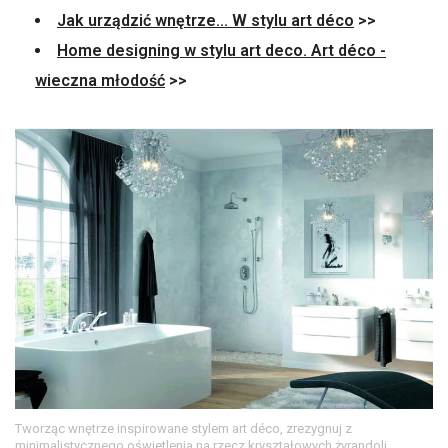
Jak urządzić wnętrze... W stylu art déco
>>
Home designing w stylu art deco. Art déco -
wieczna młodość
>>
Tworząc wnętrze inspirowane stylem art déco, zrezygnuj z
minimalistycznego oświetlenia na rzecz kryształowych żyrandoli.