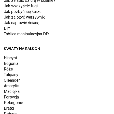
Jak załatać dziurę w ścianie?
Jak wyczyścić fugi
Jak pozbyć się kurzu
Jak założyć warzywnik
Jak naprawić ścianę
DIY
Tablica manipulacyjna DIY
KWIATY NA BALKON
Hiacynt
Begonia
Róże
Tulipany
Oleander
Amarylis
Maciejka
Forsycja
Pelargonie
Bratki
Petunia