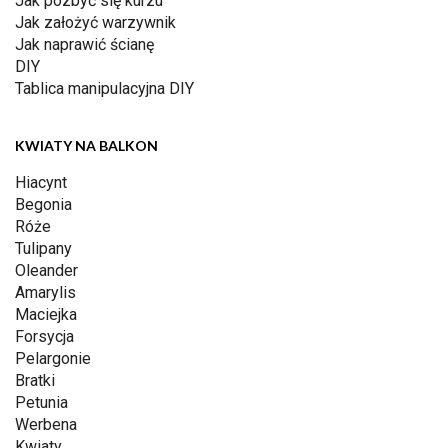
Jak pozbyć się kurzu
Jak założyć warzywnik
Jak naprawić ścianę
DIY
Tablica manipulacyjna DIY
KWIATY NA BALKON
Hiacynt
Begonia
Róże
Tulipany
Oleander
Amarylis
Maciejka
Forsycja
Pelargonie
Bratki
Petunia
Werbena
Kwiaty