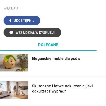
WIĘCEJ O:
UDOSTĘPNIJ
WEŹ UDZIAŁ W DYSKUSJI
POLECANE
Eleganckie meble dla psów
Skuteczne i łatwe odkurzanie: jaki
odkurzacz wybrać?