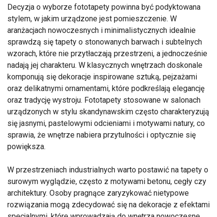
Decyzja o wyborze fototapety powinna być podyktowana
stylem, w jakim urządzone jest pomieszczenie. W
aranżacjach nowoczesnych i minimalistycznych idealnie
sprawdzą się tapety o stonowanych barwach i subtelnych
wzorach, które nie przytłaczają przestrzeni, a jednocześnie
nadają jej charakteru. W klasycznych wnętrzach doskonale
komponują się dekoracje inspirowane sztuką, pejzażami
oraz delikatnymi ornamentami, które podkreślają elegancję
oraz tradycję wystroju. Fototapety stosowane w salonach
urządzonych w stylu skandynawskim często charakteryzują
się jasnymi, pastelowymi odcieniami i motywami natury, co
sprawia, że wnętrze nabiera przytulności i optycznie się
powiększa.
W przestrzeniach industrialnych warto postawić na tapety o
surowym wyglądzie, często z motywami betonu, cegły czy
architektury. Osoby pragnące zaryzykować nietypowe
rozwiązania mogą zdecydować się na dekoracje z efektami
specjalnymi, które wprowadzają do wnętrza nowoczesne