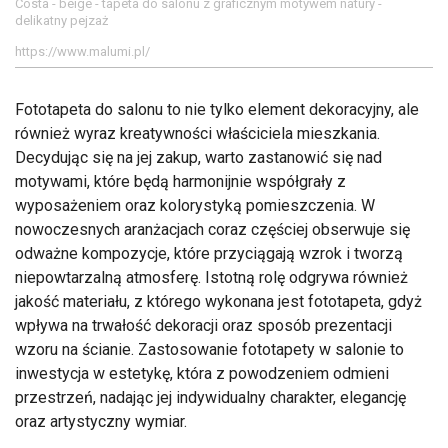
Costa - beige - tapeta do salonu z graficznym motywem natury -
delikatny pejzaż
https://www.malumi.pl/
Fototapeta do salonu to nie tylko element dekoracyjny, ale
również wyraz kreatywności właściciela mieszkania.
Decydując się na jej zakup, warto zastanowić się nad
motywami, które będą harmonijnie współgrały z
wyposażeniem oraz kolorystyką pomieszczenia. W
nowoczesnych aranżacjach coraz częściej obserwuje się
odważne kompozycje, które przyciągają wzrok i tworzą
niepowtarzalną atmosferę. Istotną rolę odgrywa również
jakość materiału, z którego wykonana jest fototapeta, gdyż
wpływa na trwałość dekoracji oraz sposób prezentacji
wzoru na ścianie. Zastosowanie fototapety w salonie to
inwestycja w estetykę, która z powodzeniem odmieni
przestrzeń, nadając jej indywidualny charakter, elegancję
oraz artystyczny wymiar.