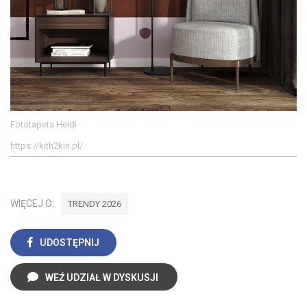
Fototapeta Heidi
https://kith2kin.pl/
WIĘCEJ O:
TRENDY 2026
UDOSTĘPNIJ
WEŹ UDZIAŁ W DYSKUSJI