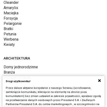
Oleander
Amarylis
Maciejka
Forsycja
Pelargonie
Bratki
Petunia
Werbena
Kwiaty
ARCHITEKTURA
Domy jednorodzinne
Branża
Pomysł na taras
Drogi użytkowniku!
Przez dalsze aktywne korzystanie z naszego Serwisu (scrollowanie,
KONTAKT
zamknięcie komunikatu, kliknięcie na elementy na stronie poza
komunikatem) bez zmian ustawień w zakresie prywatności, wyrażasz zgodę
ladnydom@press-land.pl
na przetwarzanie danych osobowych przez Pressland S.A. i Zaufanych
Partnerów Pressland S.A. do celów marketingowych , w szczególności na
Biuro Reklamy Pressland S.A.