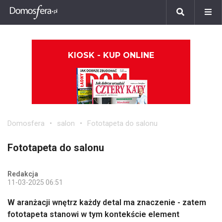
KIOSK - KUP ONLINE
Domosfera
salon
Fototapeta do salonu
Fototapeta do salonu
Redakcja
11-03-2025 06:51
W aranżacji wnętrz każdy detal ma znaczenie - zatem
fototapeta stanowi w tym kontekście element