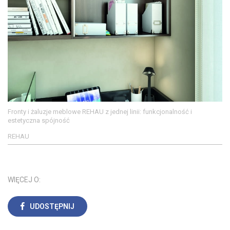
Fronty i żaluzje meblowe REHAU z jednej linii: funkcjonalność i
estetyczna spójność
REHAU
WIĘCEJ O:
UDOSTĘPNIJ