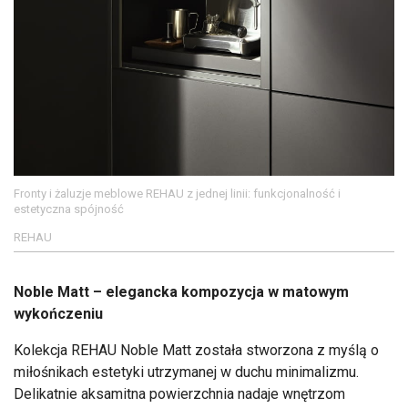
Fronty i żaluzje meblowe REHAU z jednej linii: funkcjonalność i
estetyczna spójność
REHAU
Noble Matt – elegancka kompozycja w matowym
wykończeniu
Kolekcja REHAU Noble Matt została stworzona z myślą o
miłośnikach estetyki utrzymanej w duchu minimalizmu.
Delikatnie aksamitna powierzchnia nadaje wnętrzom