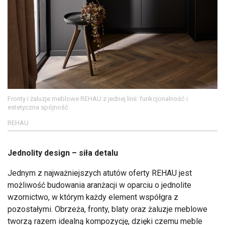
Fronty i żaluzje meblowe REHAU z jednej linii: funkcjonalność i
estetyczna spójność
REHAU
Jednolity design – siła detalu
Jednym z najważniejszych atutów oferty REHAU jest
możliwość budowania aranżacji w oparciu o jednolite
wzornictwo, w którym każdy element współgra z
pozostałymi. Obrzeża, fronty, blaty oraz żaluzje meblowe
tworzą razem idealną kompozycję, dzięki czemu meble