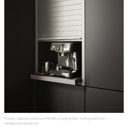
Fronty i żaluzje meblowe REHAU z jednej linii: funkcjonalność i
estetyczna spójność