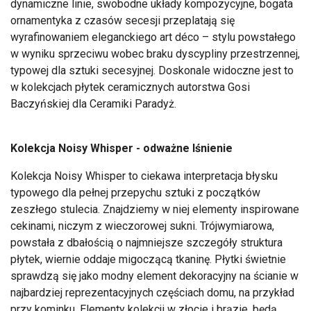
dynamiczne linie, swobodne układy kompozycyjne, bogata
ornamentyka z czasów secesji przeplatają się
wyrafinowaniem eleganckiego art déco – stylu powstałego
w wyniku sprzeciwu wobec braku dyscypliny przestrzennej,
typowej dla sztuki secesyjnej. Doskonale widoczne jest to
w kolekcjach płytek ceramicznych autorstwa Gosi
Baczyńskiej dla Ceramiki Paradyż.
Kolekcja Noisy Whisper - odważne lśnienie
Kolekcja Noisy Whisper to ciekawa interpretacja błysku
typowego dla pełnej przepychu sztuki z początków
zeszłego stulecia. Znajdziemy w niej elementy inspirowane
cekinami, niczym z wieczorowej sukni. Trójwymiarowa,
powstała z dbałością o najmniejsze szczegóły struktura
płytek, wiernie oddaje migoczącą tkaninę. Płytki świetnie
sprawdzą się jako modny element dekoracyjny na ścianie w
najbardziej reprezentacyjnych częściach domu, na przykład
przy kominku. Elementy kolekcji w złocie i brązie, będą