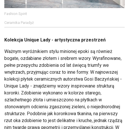
Fashion Spirit
Ceramika Paradyż
Kolekcja Unique Lady - artystyczna przestrzeń
Ważnym wyróżnikiem stylu minionej epoki są również
bogate, ozdabiane złotem i srebrem wzory. Wyrafinowane,
pełne przepychu zdobienia od lat święcą triumfy we
wnętrzach, przyjmując coraz to inne formy. W najnowszej
kolekcji płytek ceramicznych autorstwa Gosi Baczyńskiej -
Unique Lady - znajdziemy wzory inspirowane strukturą
koronki. Zdobienie wykonano w kolorze starego,
szlachetnego złota i umieszczono na płytkach w
stonowanym odcieniu zgaszonej zieleni, o niejednorodnej
strukturze. Podobnie jak koronkowa tkanina, na pierwszy
rzut oka zdobienie to jest delikatne i kruche, jednak rządzą
nim twarde prawa geometrii i przemyślanej konstrukcji. W