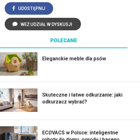
UDOSTĘPNIJ
WEŹ UDZIAŁ W DYSKUSJI
POLECANE
Eleganckie meble dla psów
Skuteczne i łatwe odkurzanie: jaki
odkurzacz wybrać?
ECOVACS w Polsce: inteligentne
roboty do domu, ogrodu i basenu