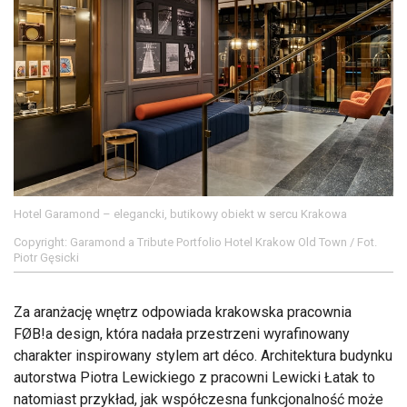
Hotel Garamond – elegancki, butikowy obiekt w sercu Krakowa
Copyright: Garamond a Tribute Portfolio Hotel Krakow Old Town / Fot.
Piotr Gęsicki
Za aranżację wnętrz odpowiada krakowska pracownia
FØB!a design, która nadała przestrzeni wyrafinowany
charakter inspirowany stylem art déco. Architektura budynku
autorstwa Piotra Lewickiego z pracowni Lewicki Łatak to
natomiast przykład, jak współczesna funkcjonalność może