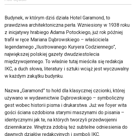
Budynek, w którym dziś działa Hotel Garamond, to
prawdziwa architektoniczna perła. Wzniesiony w 1938 roku
z inicjatywy hrabiego Adama Potockiego, już rok później
trafił w ręce Mariana Dąbrowskiego – właściciela
legendarnego „Ilustrowanego Kuryera Codziennego”,
największej polskiej gazety dwudziestolecia
międzywojennego. To właśnie tutaj mieściła się redakcja
IKC, a duch słowa, literatury i sztuki wciąż jest wyczuwalny
w każdym zakątku budynku.
Nazwa „Garamond” to hołd dla klasycznej czcionki, której
używano w wydawnictwie Dąbrowskiego – symboliczny
gest wobec historii pisma i drukarstwa. Już we foyer wita
gości ściana ozdobiona starymi maszynami do pisania –
identycznymi jak te, na których tworzyli przedwojenni
dziennikarze. Wnętrza zdobią też subtelne odniesienia do
dawnych działów redakcyjnych i symboli IKC.