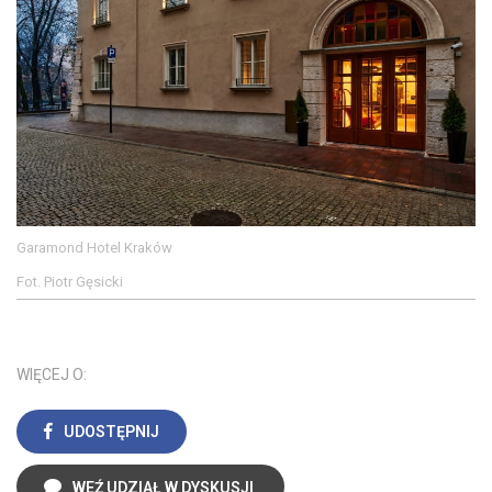
Garamond Hotel Kraków
Fot. Piotr Gęsicki
WIĘCEJ O:
UDOSTĘPNIJ
WEŹ UDZIAŁ W DYSKUSJI