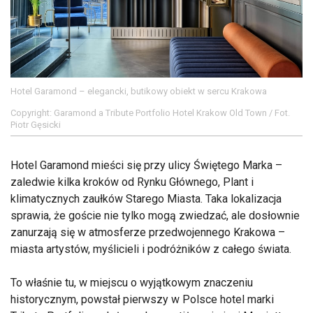
Hotel Garamond – elegancki, butikowy obiekt w sercu Krakowa
Copyright: Garamond a Tribute Portfolio Hotel Krakow Old Town / Fot.
Piotr Gęsicki
Hotel Garamond mieści się przy ulicy Świętego Marka –
zaledwie kilka kroków od Rynku Głównego, Plant i
klimatycznych zaułków Starego Miasta. Taka lokalizacja
sprawia, że goście nie tylko mogą zwiedzać, ale dosłownie
zanurzają się w atmosferze przedwojennego Krakowa –
miasta artystów, myślicieli i podróżników z całego świata.
To właśnie tu, w miejscu o wyjątkowym znaczeniu
historycznym, powstał pierwszy w Polsce hotel marki