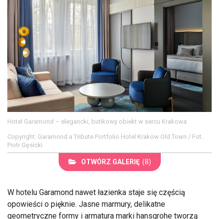
Hotel Garamond – elegancki, butikowy obiekt w sercu Krakowa
Copyright: Garamond a Tribute Portfolio Hotel Krakow Old Town / Fot.
Piotr Gęsicki
OTWÓRZ GALERIĘ
(8)
W hotelu Garamond nawet łazienka staje się częścią
opowieści o pięknie. Jasne marmury, delikatne
geometryczne formy i armatura marki hansgrohe tworzą