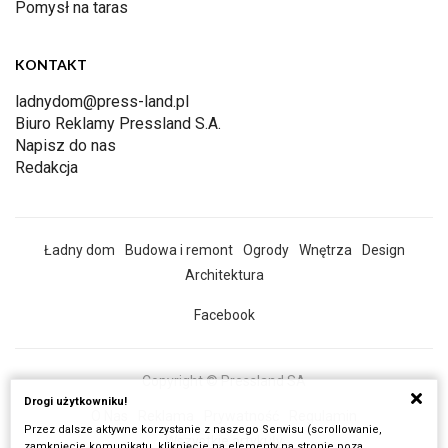
Pomysł na taras
KONTAKT
ladnydom@press-land.pl
Biuro Reklamy Pressland S.A.
Napisz do nas
Redakcja
Ładny dom
Budowa i remont
Ogrody
Wnętrza
Design
Architektura
Facebook
Copyright © Pressland SA
Drogi użytkowniku!
O Nas
Reklama
Prywatność
Regulamin
Przez dalsze aktywne korzystanie z naszego Serwisu (scrollowanie,
Wszystkie artykuły
zamknięcie komunikatu, kliknięcie na elementy na stronie poza