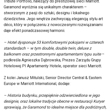
Tribute Portfolio, należący do prestiżowej sieci Marriott.
Garamond wyróżnia się unikalnym charakterem –
stworzonym z pasji do sztuki, designu i lokalnego
dziedzictwa. Jego wnętrza zachwycają elegancją stylu art
déco, który w połączeniu z nowoczesnymi rozwiązaniami
daje efekt ponadczasowej harmonii.
– Hotel dysponuje 53 komfortowymi pokojami w czterech
standardach – w tym double, double twin, deluxe z
balkonem oraz przestronnymi apartamentami typu suite
–
podkreśla Agnieszka Dąbrowska, Prezes Zarządu Grupy
Hotelowej PI Apartamenty Hotele, operator sieci Marriott.
Z kolei Janusz Mitulski, Senior Director Central & Eastern
Europe w Marriott International, dodaje:
– Historia budynku, przepięknie odzwierciedlona w jego
designie, oraz lokalne tradycje obecne w restauracji Kuryer
sprawiają, że Garamond to idealne miejsce dla podróżnych,