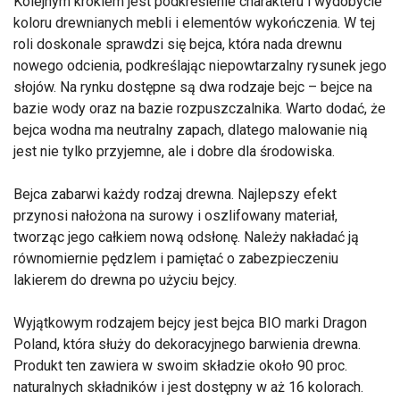
Kolejnym krokiem jest podkreślenie charakteru i wydobycie
koloru drewnianych mebli i elementów wykończenia. W tej
roli doskonale sprawdzi się bejca, która nada drewnu
nowego odcienia, podkreślając niepowtarzalny rysunek jego
słojów. Na rynku dostępne są dwa rodzaje bejc – bejce na
bazie wody oraz na bazie rozpuszczalnika. Warto dodać, że
bejca wodna ma neutralny zapach, dlatego malowanie nią
jest nie tylko przyjemne, ale i dobre dla środowiska.
Bejca zabarwi każdy rodzaj drewna. Najlepszy efekt
przynosi nałożona na surowy i oszlifowany materiał,
tworząc jego całkiem nową odsłonę. Należy nakładać ją
równomiernie pędzlem i pamiętać o zabezpieczeniu
lakierem do drewna po użyciu bejcy.
Wyjątkowym rodzajem bejcy jest bejca BIO marki Dragon
Poland, która służy do dekoracyjnego barwienia drewna.
Produkt ten zawiera w swoim składzie około 90 proc.
naturalnych składników i jest dostępny w aż 16 kolorach.