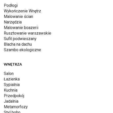
Podłogi
Wykończenie Wnętrz
Malowanie ścian
Narzędzia
Malowanie boazerii
Rusztowanie warszawskie
Sufit podwieszany
Blacha na dachu
Szambo ekologiczne
WNĘTRZA
Salon
Łazienka
Sypialnia
Kuchnia
Przedpokój
Jadalnia
Metamorfozy
Styl boho