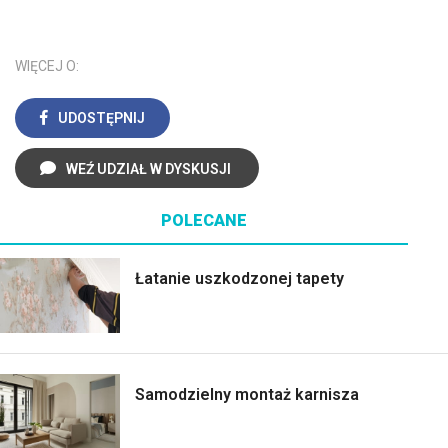
WIĘCEJ O:
UDOSTĘPNIJ
WEŹ UDZIAŁ W DYSKUSJI
POLECANE
Łatanie uszkodzonej tapety
Samodzielny montaż karnisza