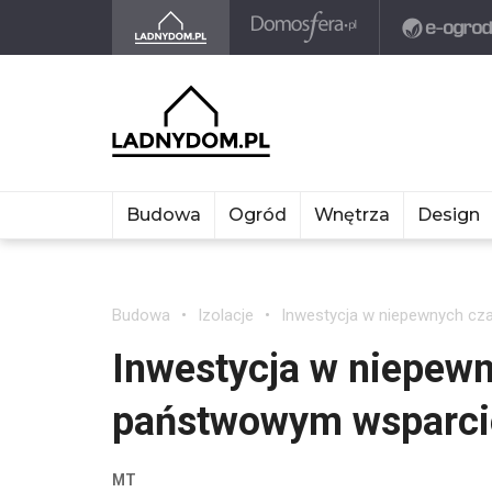
Budowa
Ogród
Wnętrza
Design
Budowa
Izolacje
Inwestycja w niepewnych cz
Inwestycja w niepewn
państwowym wsparc
MT