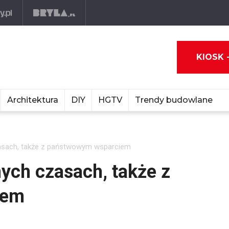
KIOSK 
Architektura
DIY
HGTV
Trendy budowlane
asach, także z państwowym wsparciem
ych czasach, także z
iem