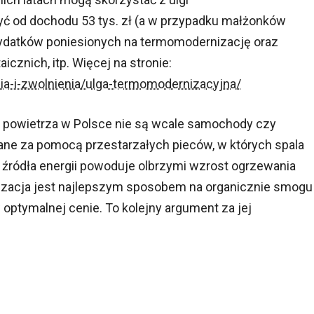
ć od dochodu 53 tys. zł (a w przypadku małżonków
) wydatków poniesionych na termomodernizację oraz
icznich, itp. Więcej na stronie:
enia-i-zwolnienia/ulga-termomodernizacyjna/
mi powietrza w Polsce nie są wcale samochody czy
ane za pomocą przestarzałych pieców, w których spala
a źródła energii powoduje olbrzymi wzrost ogrzewania
acja jest najlepszym sposobem na organicznie smogu 
ptymalnej cenie. To kolejny argument za jej