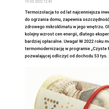
10-03-2022 12:40
Termoizolacja to od lat najcenniejsza inw
do ogrzania domu, zapewnia oszczędność 
zdrowego mikroklimatu w jego wnętrzu. O
kolejny wzrost cen energii, dlatego ekspe
bardziej opłacalne. Uwaga! W 2022 roku mo
termomodernizację w programie „Czyste P
pozwalającej odliczyć od dochodu 53 tys. 