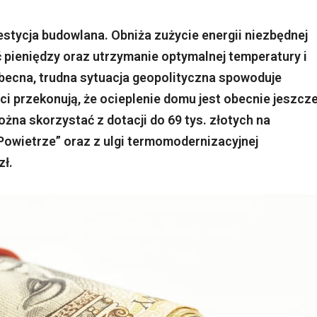
estycja budowlana. Obniża zużycie energii niezbędnej
pieniędzy oraz utrzymanie optymalnej temperatury i
becna, trudna sytuacja geopolityczna spowoduje
rci przekonują, że ocieplenie domu jest obecnie jeszcz
żna skorzystać z dotacji do 69 tys. złotych na
owietrze” oraz z ulgi termomodernizacyjnej
zł.