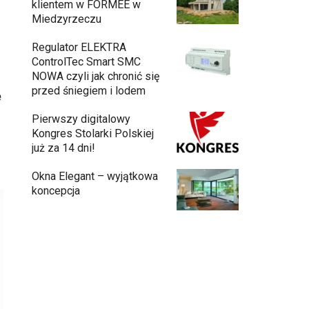
klientem w FORMEE w
Miedzyrzeczu
Regulator ELEKTRA
ControlTec Smart SMC
NOWA czyli jak chronić się
przed śniegiem i lodem
e
Pierwszy digitalowy
Kongres Stolarki Polskiej
już za 14 dni!
Okna Elegant – wyjątkowa
koncepcja
Budowa domu z gotowych modułów – jak
przebiega cały proces?
Meble ogrodowe drewniane, metalowe
czy z technorattanu? Plusy i minusy