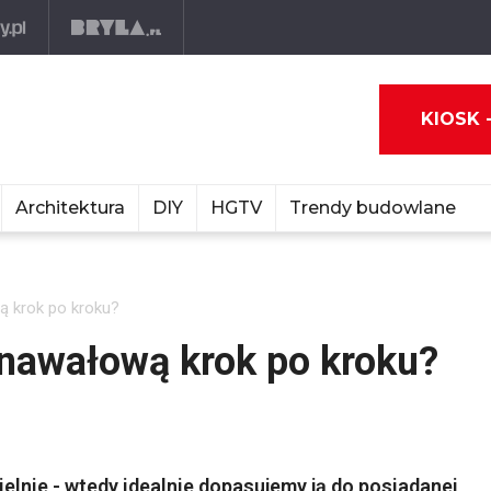
KIOSK 
Architektura
DIY
HGTV
Trendy budowlane
ą krok po kroku?
rnawałową krok po kroku?
lnie - wtedy idealnie dopasujemy ją do posiadanej