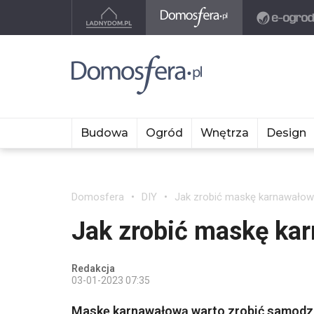
Budowa
Ogród
Wnętrza
Design
Domosfera
DIY
Jak zrobić maskę karnawałow
Jak zrobić maskę ka
Redakcja
03-01-2023 07:35
Maskę karnawałową warto zrobić samodzie