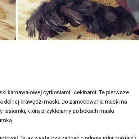
ki karnawałowej cyrkoniami i cekinami. Te pierwsze
na dolnej krawędzi maski. Do zamocowania maski na
my tasiemki, którą przyklejamy po bokach maski
umką.
otowa! Teraz wystarczy zadbać o odpowiedni makijaż i