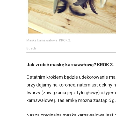
Maska karnawałowa. KROK 2.
Bosch
Jak zrobić maskę karnawałową? KROK 3.
Ostatnim krokiem będzie udekorowanie mas
przyklejamy na koronce, natomiast cekiny 
twarzy (zawiązania jej z tyłu głowy) użyje
karnawałowej. Tasiemkę można zastąpić g
Nasza oryginalna maska karnawałowa jest g