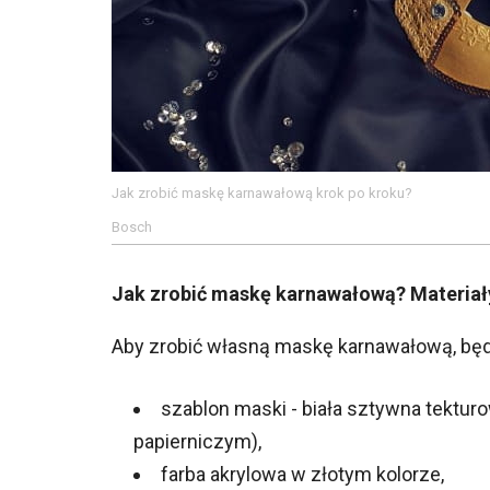
Jak zrobić maskę karnawałową krok po kroku?
Bosch
Jak zrobić maskę karnawałową? Materiał
Aby zrobić własną maskę karnawałową, będ
szablon maski - biała sztywna tektur
papierniczym),
farba akrylowa w złotym kolorze,