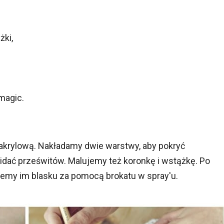
żki,
 magic.
akrylową. Nakładamy dwie warstwy, aby pokryć
idać prześwitów. Malujemy też koronkę i wstążkę. Po
ajemy im blasku za pomocą brokatu w spray'u.