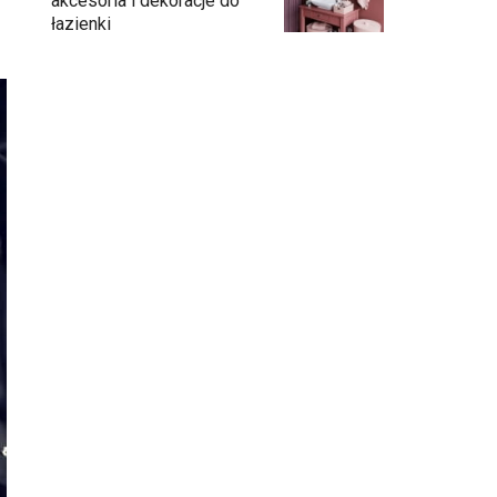
akcesoria i dekoracje do
łazienki
Umywalka na konsoli – eleganckie
rozwiązanie do łazienki
Łazienka bez ograniczeń. Jak innowacyjna
toaleta otwiera nowe możliwości
aranżacji?
Umywalka dopasowana do łazienki
Łazienka z oknem - jak ją urządzić?
Łazienka perfekcyjnie zaplanowana