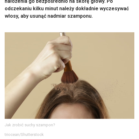
nałożenia go bezpośrednio na skórę głowy. Po
odczekaniu kilku minut należy dokładnie wyczesywać
włosy, aby usunąć nadmiar szamponu.
Jak zrobić suchy szampon?
triocean/Shutterstock