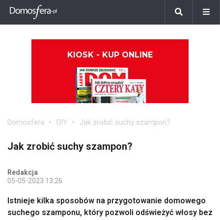
KIOSK - KUP ONLINE
Domosfera
DIY
Jak zrobić suchy szampon?
Jak zrobić suchy szampon?
Redakcja
05-05-2023 13:26
Istnieje kilka sposobów na przygotowanie domowego
suchego szamponu, który pozwoli odświeżyć włosy bez