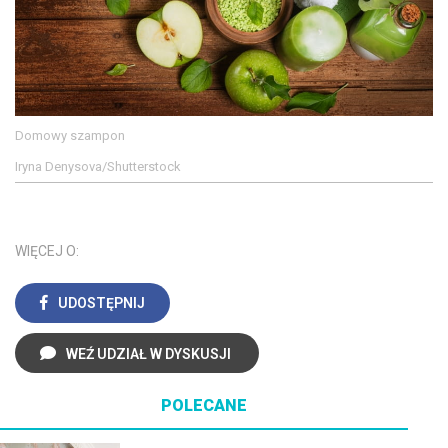
Domowy szampon
Iryna Denysova/Shutterstock
WIĘCEJ O:
UDOSTĘPNIJ
WEŹ UDZIAŁ W DYSKUSJI
POLECANE