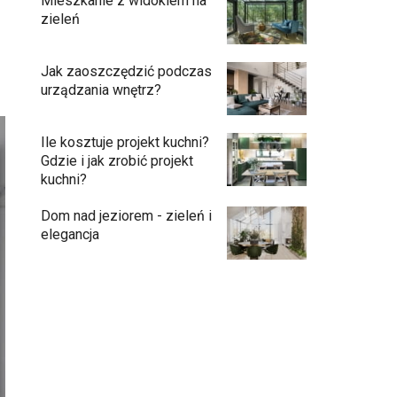
Mieszkanie z widokiem na
zieleń
Jak zaoszczędzić podczas
urządzania wnętrz?
Ile kosztuje projekt kuchni?
Gdzie i jak zrobić projekt
kuchni?
Dom nad jeziorem - zieleń i
elegancja
Przedpokój długi i wąski - jak go
zaaranżować?
Soczysta kuchnia – jak stworzyć wnętrze
pełne życia i stylu?