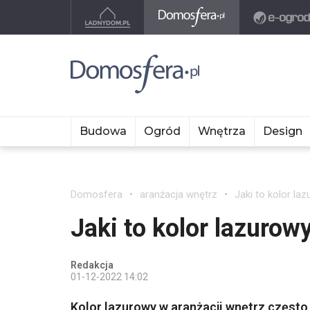
Budowa
Ogród
Wnętrza
Design
Domosfera
aranżacja wnętrz
Jaki to kolor la
Jaki to kolor lazurow
Redakcja
01-12-2022 14:02
Kolor lazurowy w aranżacji wnętrz częst