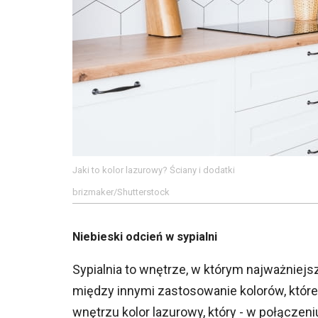
Jaki to kolor lazurowy? Ściany i dodatki
brizmaker/Shutterstock
Niebieski odcień w sypialni
Sypialnia to wnętrze, w którym najważnie
między innymi zastosowanie kolorów, które
wnętrzu kolor lazurowy, który - w połączen