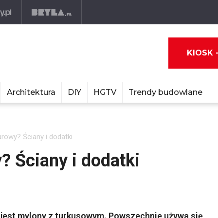
KIOSK 
Architektura
DIY
HGTV
Trendy budowlane
zurowy? Ściany i dodatki
y? Ściany i dodatki
o jest mylony z turkusowym. Powszechnie używa się