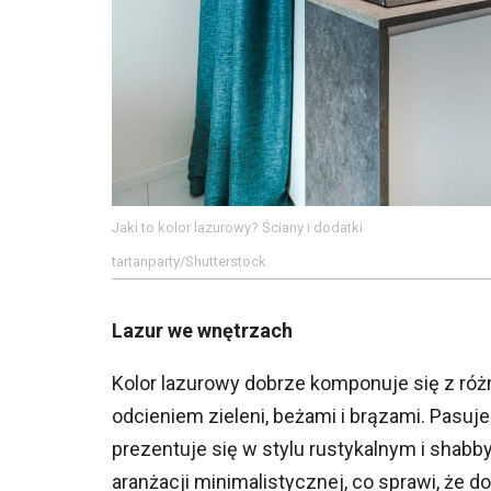
Jaki to kolor lazurowy? Ściany i dodatki
tartanparty/Shutterstock
Lazur we wnętrzach
Kolor lazurowy dobrze komponuje się z różn
odcieniem zieleni, beżami i brązami. Pasuj
prezentuje się w stylu rustykalnym i shab
aranżacji minimalistycznej, co sprawi, że d