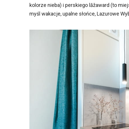
kolorze nieba) i perskiego lāžaward (to mie
myśl wakacje, upalne słońce, Lazurowe Wy