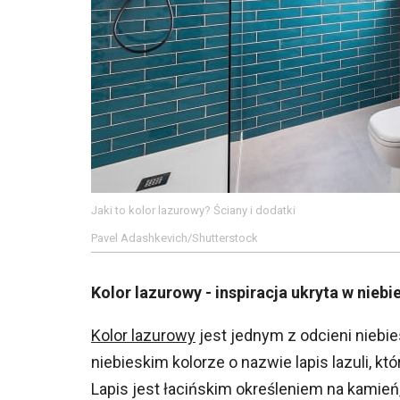
Jaki to kolor lazurowy? Ściany i dodatki
Pavel Adashkevich/Shutterstock
Kolor lazurowy - inspiracja ukryta w niebi
Kolor lazurowy
jest jednym z odcieni niebi
niebieskim kolorze o nazwie lapis lazuli, kt
Lapis jest łacińskim określeniem na kamień,