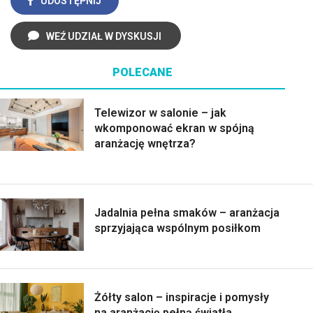
UDOSTĘPNIJ
WEŹ UDZIAŁ W DYSKUSJI
POLECANE
Telewizor w salonie – jak
wkomponować ekran w spójną
aranżację wnętrza?
Jadalnia pełna smaków – aranżacja
sprzyjająca wspólnym posiłkom
Żółty salon – inspiracje i pomysły
na aranżację pełną światła