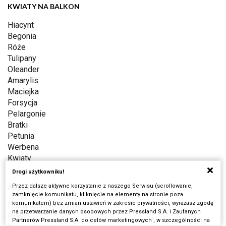
KWIATY NA BALKON
Hiacynt
Begonia
Róże
Tulipany
Oleander
Amarylis
Maciejka
Forsycja
Pelargonie
Bratki
Petunia
Werbena
Kwiaty
Drogi użytkowniku!
Przez dalsze aktywne korzystanie z naszego Serwisu (scrollowanie,
ARCHITEKTURA
zamknięcie komunikatu, kliknięcie na elementy na stronie poza
komunikatem) bez zmian ustawień w zakresie prywatności, wyrażasz zgodę
Domy jednorodzinne
na przetwarzanie danych osobowych przez Pressland S.A. i Zaufanych
Branża
Partnerów Pressland S.A. do celów marketingowych , w szczególności na