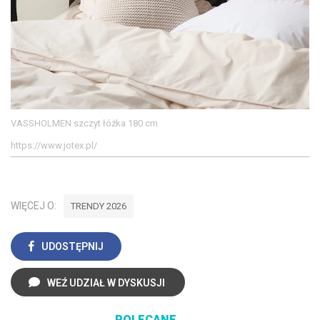
VASSHOLMEN szczyt łóżka 180 cm
https://www.jotex.pl/
WIĘCEJ O:
TRENDY 2026
UDOSTĘPNIJ
WEŹ UDZIAŁ W DYSKUSJI
POLECANE