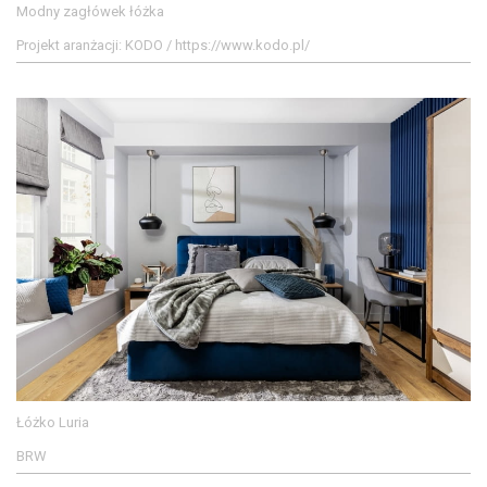
Modny zagłówek łóżka
Projekt aranżacji: KODO / https://www.kodo.pl/
Łóżko Luria
BRW