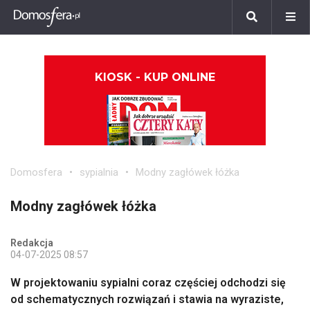
KIOSK - KUP ONLINE
Domosfera
sypialnia
Modny zagłówek łóżka
Modny zagłówek łóżka
Redakcja
04-07-2025 08:57
W projektowaniu sypialni coraz częściej odchodzi się
od schematycznych rozwiązań i stawia na wyraziste,