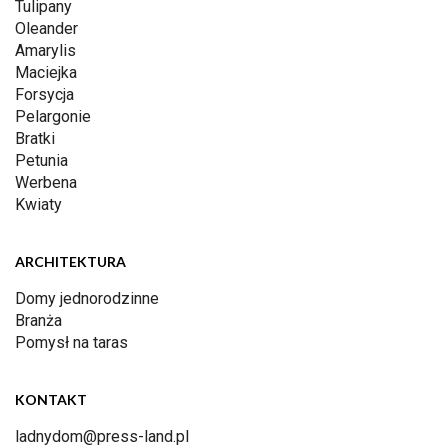
Tulipany
Oleander
Amarylis
Maciejka
Forsycja
Pelargonie
Bratki
Petunia
Werbena
Kwiaty
ARCHITEKTURA
Domy jednorodzinne
Branża
Pomysł na taras
KONTAKT
ladnydom@press-land.pl