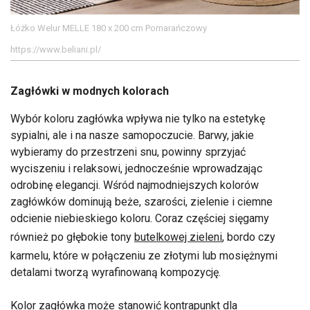
Łóżko Welur MELLE 180 x 200 cm Pomarańczowy
https://www.beliani.pl/
Zagłówki w modnych kolorach
Wybór koloru zagłówka wpływa nie tylko na estetykę
sypialni, ale i na nasze samopoczucie. Barwy, jakie
wybieramy do przestrzeni snu, powinny sprzyjać
wyciszeniu i relaksowi, jednocześnie wprowadzając
odrobinę elegancji. Wśród najmodniejszych kolorów
zagłówków dominują beże, szarości, zielenie i ciemne
odcienie niebieskiego koloru. Coraz częściej sięgamy
również po głębokie tony
butelkowej zieleni
, bordo czy
karmelu, które w połączeniu ze złotymi lub mosiężnymi
detalami tworzą wyrafinowaną kompozycję.
Kolor zagłówka może stanowić kontrapunkt dla