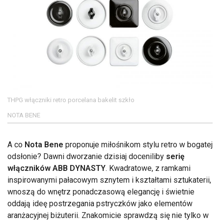
THPG włączniki retro porcelana bakelit szkło
NOTA BENE
A co
Nota Bene
proponuje miłośnikom stylu retro w bogatej
odsłonie? Dawni dworzanie dzisiaj doceniliby
serię
włączników ABB DYNASTY
. Kwadratowe, z ramkami
inspirowanymi pałacowym sznytem i kształtami sztukaterii,
wnoszą do wnętrz ponadczasową elegancję i świetnie
oddają ideę postrzegania pstryczków jako elementów
aranżacyjnej biżuterii. Znakomicie sprawdzą się nie tylko w