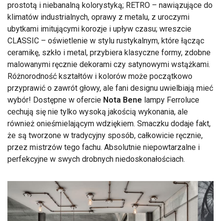
prostotą i niebanalną kolorystyką; RETRO – nawiązujące do
klimatów industrialnych, oprawy z metalu, z uroczymi
ubytkami imitującymi korozje i upływ czasu; wreszcie
CLASSIC – oświetlenie w stylu rustykalnym, które łącząc
ceramikę, szkło i metal, przybiera klasyczne formy, zdobne
malowanymi ręcznie dekorami czy satynowymi wstążkami.
Różnorodność kształtów i kolorów może początkowo
przyprawić o zawrót głowy, ale fani designu uwielbiają mieć
wybór! Dostępne w ofercie
Nota Bene
lampy Ferroluce
cechują się nie tylko wysoką jakością wykonania, ale
również onieśmielającym wdziękiem. Smaczku dodaje fakt,
że są tworzone w tradycyjny sposób, całkowicie ręcznie,
przez mistrzów tego fachu. Absolutnie niepowtarzalne i
perfekcyjne w swych drobnych niedoskonałościach.