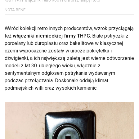
KATY PATY włączniki retro Roo i Pura oraz lampy Roto
NOTA BENE
Wśród kolekcji retro innych producentów, wzrok przyciągają
też
włączniki niemieckiej firmy THPG
. Białe pstryczki z
porcelany lub duroplastu oraz bakelitowe w klasycznej
czerni wyposażone zostały w urocze pokrętełka i
dźwigienki, a ich największą zaletą jest wierne odtworzenie
modeli z lat 30. ubiegłego wieku, włącznie z
sentymentalnym odgłosem pstrykania wydawanym
podczas przełączania. Doskonale oddają klimat
podmiejskich willi oraz wysokich kamienic.