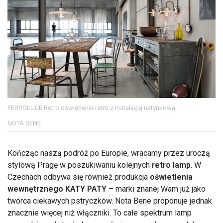
FERROLUCE Retro oświetlenie retro z instalacją natynkową
NOTA BENE
Kończąc naszą podróż po Europie, wracamy przez uroczą
stylową Pragę w poszukiwaniu kolejnych
retro lamp
. W
Czechach odbywa się również produkcja
oświetlenia
wewnętrznego KATY PATY
– marki znanej Wam już jako
twórca ciekawych pstryczków. Nota Bene proponuje jednak
znacznie więcej niż włączniki. To całe spektrum lamp