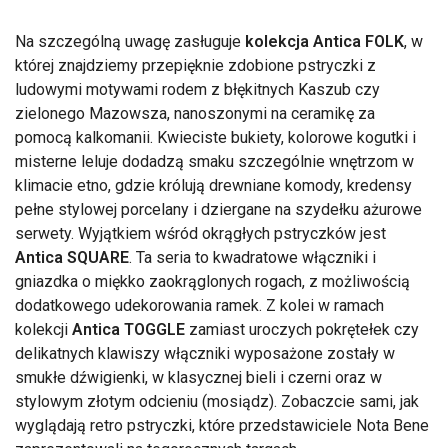
Na szczególną uwagę zasługuje
kolekcja Antica FOLK
, w
której znajdziemy przepięknie zdobione pstryczki z
ludowymi motywami rodem z błękitnych Kaszub czy
zielonego Mazowsza, nanoszonymi na ceramikę za
pomocą kalkomanii. Kwieciste bukiety, kolorowe kogutki i
misterne leluje dodadzą smaku szczególnie wnętrzom w
klimacie etno, gdzie królują drewniane komody, kredensy
pełne stylowej porcelany i dziergane na szydełku ażurowe
serwety. Wyjątkiem wśród okrągłych pstryczków jest
Antica SQUARE
. Ta seria to kwadratowe włączniki i
gniazdka o miękko zaokrąglonych rogach, z możliwością
dodatkowego udekorowania ramek. Z kolei w ramach
kolekcji
Antica TOGGLE
zamiast uroczych pokrętełek czy
delikatnych klawiszy włączniki wyposażone zostały w
smukłe dźwigienki, w klasycznej bieli i czerni oraz w
stylowym złotym odcieniu (mosiądz). Zobaczcie sami, jak
wyglądają retro pstryczki, które przedstawiciele Nota Bene