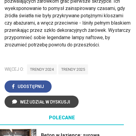
pozwalających żarówkom grać pierwsze skrzypce. Ich
wyeksponowanie to pomysł zainspirowany czasami, gdy
źródła światła nie były przykrywane potężnymi kloszami
czy abażurami, a wręcz przeciwnie - lśniły pełnym blaskiem
przenikając przez szkło dekoracyjnych żarówek. Wystarczy
przypomnieć sobie legendarne lampy naftowe, by
zrozumieć potrzebę powrotu do przeszłości.
WIĘCEJ O:
TRENDY 2024
TRENDY 2025
UDOSTĘPNIJ
WEŹ UDZIAŁ W DYSKUSJI
POLECANE
Beton w łazience: surowa