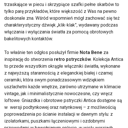
trzaskające w piecu i skrzypiące szafki pełne skarbów to
tylko parę przykładów, które większość z Was na pewno
doskonale zna. Wśród wspomnień mógł zachować się też
charakterystyczny dźwięk „klik-klak”, wydawany podczas
włączania i wyłączania światła za pomocą obrotowych
bakelitowych kontaktów.
To właśnie ten odgłos posłużył firmie
Nota Bene
za
inspirację do stworzenia
retro pstryczków
. Kolekcja Antica
to przede wszystkim okrągłe włączniki światła, wykonane
z najwyższą starannością z eleganckiej białej i czarnej
ceramiki, która swym ponadczasowym wdziękiem
uszlachetni każde wnętrze, zarówno utrzymane w klimacie
vintage, jak i minimalistycznie nowoczesne, czy wręcz
loftowe. Gniazdka i obrotowe pstryczki Antica dostępne są
w wersji podtynkowej oraz natynkowej – z możliwością
poprowadzenia po ścianie instalacji w dawnym stylu: z
izolatorkami, puszkami łączeniowymi i ozdobnymi
przewodami w bawełnianym oplocie, w wielu wersjach