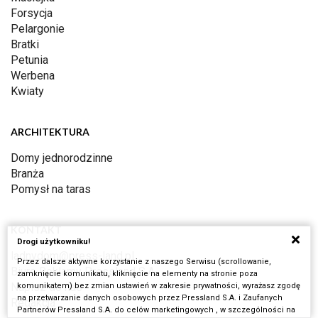
Forsycja
Pelargonie
Bratki
Petunia
Werbena
Kwiaty
ARCHITEKTURA
Domy jednorodzinne
Branża
Pomysł na taras
KONTAKT
Drogi użytkowniku!
ladnydom@press-land.pl
Przez dalsze aktywne korzystanie z naszego Serwisu (scrollowanie,
Biuro Reklamy Pressland S.A.
zamknięcie komunikatu, kliknięcie na elementy na stronie poza
Napisz do nas
komunikatem) bez zmian ustawień w zakresie prywatności, wyrażasz zgodę
na przetwarzanie danych osobowych przez Pressland S.A. i Zaufanych
Redakcja
Partnerów Pressland S.A. do celów marketingowych , w szczególności na