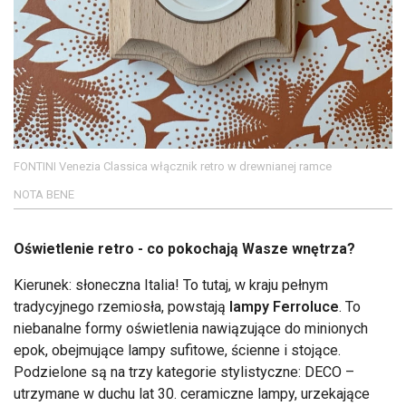
FONTINI Venezia Classica włącznik retro w drewnianej ramce
NOTA BENE
Oświetlenie retro - co pokochają Wasze wnętrza?
Kierunek: słoneczna Italia! To tutaj, w kraju pełnym
tradycyjnego rzemiosła, powstają
lampy Ferroluce
. To
niebanalne formy oświetlenia nawiązujące do minionych
epok, obejmujące lampy sufitowe, ścienne i stojące.
Podzielone są na trzy kategorie stylistyczne: DECO –
utrzymane w duchu lat 30. ceramiczne lampy, urzekające