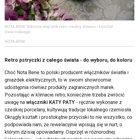
NOTA BENE Wiktoria włącznik retro owalny drewno i kryształ
Swarovskiego
NOTA BENE
Retro pstryczki z całego świata - do wyboru, do koloru
Choć Nota Bene to polski producent włączników światła i
gniazdek elektrycznych, to w swoim showroomie
udostępnia również produkty zagranicznych marek.
Pozostając w klimacie retro, koniecznie trzeba zwrócić
uwagę na
włączniki KATY PATY
- ręcznie wykonane z
czeskiej porcelany, kultywują tradycje lokalnego rzemiosła.
Okrągły kształt i prostokątne przyciski to nie wszystko, co
podpowiada nam, że rewelacyjnie wpisują się w nurt, o
którym dzisiaj opowiadamy. Osprzęt w różnorodnej