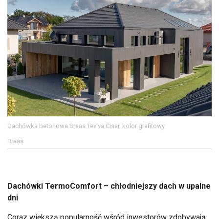
Dachówka betonowa Braas Teviva Cisar, kolor grafitowy
Braas
Dachówki TermoComfort – chłodniejszy dach w upalne
dni
Coraz większą popularność wśród inwestorów zdobywają