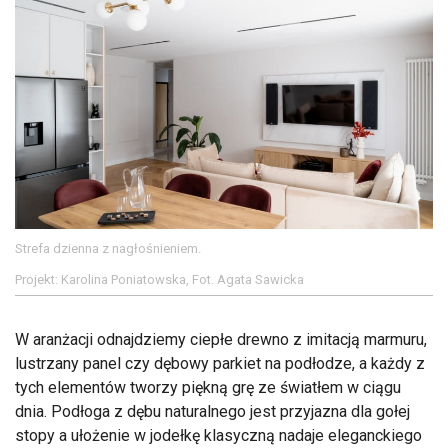
Strefa dzienna z nagłośnieniem.
Projekt: Karolina Poniatowska, Fot. Agata Sawicka
W aranżacji odnajdziemy ciepłe drewno z imitacją marmuru,
lustrzany panel czy dębowy parkiet na podłodze, a każdy z
tych elementów tworzy piękną grę ze światłem w ciągu
dnia. Podłoga z dębu naturalnego jest przyjazna dla gołej
stopy a ułożenie w jodełkę klasyczną nadaje eleganckiego