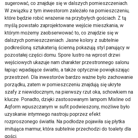
sugerować, co znajduje się w dalszych pomieszczeniach.
W związku z tym inwestorom zależało na pomieszczeniu,
które będzie robić wrażenie na przybyłych gościach. Z tą
myślą powstało zaprojektowane wejście mieszkania, w
którym możemy zaobserwować to, co znajdzie się w
dalszych pomieszczeniach. Jasne kolory z subtelnie
podkreśloną sztukaterią ścienną pokazują styl panujący w
pozostałej części domu. Spore lustro na wprost drzwi
wejściowych ukazuje nam charakter przestronnego salonu
łapiąc wpadające światło, a także optycznie powiększając
przestrzeń. Dla inwestorów bardzo ważne było zachowanie
porządku, zatem w pomieszczeniu znajdują się ukryte
szafy z niewidocznym, na pierwszy rzut oka, schowkiem na
klucze. Ponadto, dzięki zastosowanym lampom Mixline od
Aqform wpuszczanym w sufit podwieszony, możliwe było
uzyskanie intymnego nastroju poprzez efekt
rozproszonego światła. Na podłodze pojawiła się płytka
imitująca marmur, która subtelnie przechodzi do toalety dla
gości.