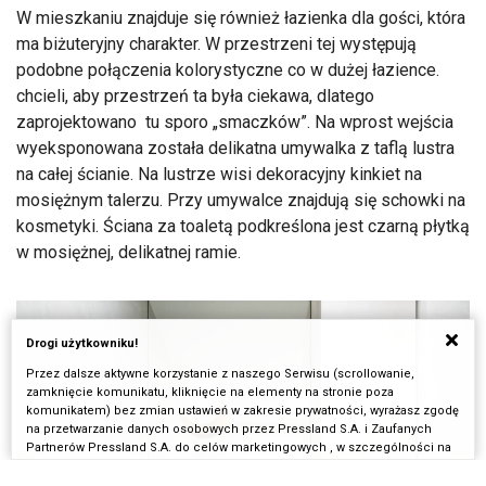
W mieszkaniu znajduje się również łazienka dla gości, która
ma biżuteryjny charakter. W przestrzeni tej występują
podobne połączenia kolorystyczne co w dużej łazience.
chcieli, aby przestrzeń ta była ciekawa, dlatego
zaprojektowano tu sporo „smaczków”. Na wprost wejścia
wyeksponowana została delikatna umywalka z taflą lustra
na całej ścianie. Na lustrze wisi dekoracyjny kinkiet na
mosiężnym talerzu. Przy umywalce znajdują się schowki na
kosmetyki. Ściana za toaletą podkreślona jest czarną płytką
w mosiężnej, delikatnej ramie.
Drogi użytkowniku!
Przez dalsze aktywne korzystanie z naszego Serwisu (scrollowanie,
zamknięcie komunikatu, kliknięcie na elementy na stronie poza
komunikatem) bez zmian ustawień w zakresie prywatności, wyrażasz zgodę
na przetwarzanie danych osobowych przez Pressland S.A. i Zaufanych
Partnerów Pressland S.A. do celów marketingowych , w szczególności na
potrzeby wyświetlania reklam dopasowanych do Twoich zainteresowań i
preferencji w serwisach Pressland S.A. i w Internecie. Pamiętaj, że