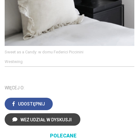
Sweet as a Candy: w domu Federici Piccinini
Westwing
WIĘCEJ O:
UDOSTĘPNIJ
WEŹ UDZIAŁ W DYSKUSJI
POLECANE