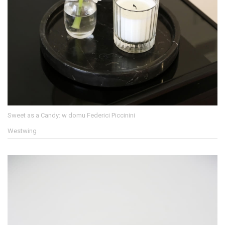
Sweet as a Candy: w domu Federici Piccinini
Westwing