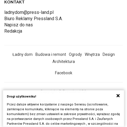
KONTAKT
ladnydom@press-land.pl
Biuro Reklamy Pressland S.A.
Napisz do nas
Redakcja
Ładny dom
Budowa i remont
Ogrody
Wnętrza
Design
Architektura
Facebook
Copyright © Pressland SA
Drogi użytkowniku!
O Nas
Reklama
Prywatność
Regulamin
Przez dalsze aktywne korzystanie z naszego Serwisu (scrollowanie,
Wszystkie artykuły
zamknięcie komunikatu, kliknięcie na elementy na stronie poza
komunikatem) bez zmian ustawień w zakresie prywatności, wyrażasz zgodę
Realizacja:
Fancybox.pl
na przetwarzanie danych osobowych przez Pressland S.A. i Zaufanych
Partnerów Pressland S.A. do celów marketingowych , w szczególności na