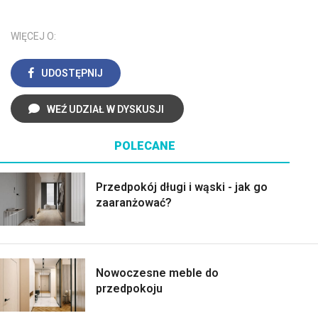
WIĘCEJ O:
UDOSTĘPNIJ
WEŹ UDZIAŁ W DYSKUSJI
POLECANE
Przedpokój długi i wąski - jak go
zaaranżować?
Nowoczesne meble do
przedpokoju