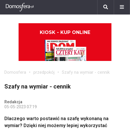
KIOSK - KUP ONLINE
Domosfera
przedpokój
Szafy na wymiar - cennik
Szafy na wymiar - cennik
Redakcja
05-05-2023 07:19
Dlaczego warto postawić na szafę wykonaną na
wymiar? Dzięki niej możemy lepiej wykorzystać