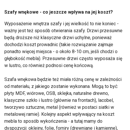
Szafy wnękowe - co jeszcze wpływa na jej koszt?
Wyposażenie wnętrza szafy i jej wielkość to nie koniec -
ważny jest też sposób otwierania szafy. Drzwi przesuwne
będą droższe niż klasyczne drzwi uchylne, ponieważ
dochodzi koszt prowadnic (takie rozwiązanie zajmuje
ponadto więcej miejsca - o około 8-10 cm, jeśli chodzi o
głębokość mebla). Przesuwne drzwi często wyposaża się
w lustro, co również podnosi cenę końcową.
Szafa wnękowa będzie też miała różną cenę w zależności
od materiału, z jakiego zostanie wykonana. Mogą to być:
płyty MDF, wiórowe, OSB, sklejka, naturalne drewno,
klasyczne szkło i lustro (głównie na frontach), lacobel,
tworzywo sztuczne, metal (również w postaci siatki w
metalowej ramie). Kolejny aspekt wpływający na koszt
mebla to sposób wykończenia - a tutaj mamy do
dyspozycji: okleiny, folie, forniry (drewniane i kamienne),