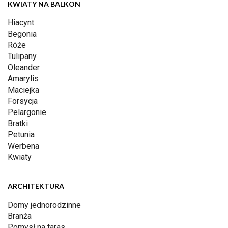
KWIATY NA BALKON
Hiacynt
Begonia
Róże
Tulipany
Oleander
Amarylis
Maciejka
Forsycja
Pelargonie
Bratki
Petunia
Werbena
Kwiaty
ARCHITEKTURA
Domy jednorodzinne
Branża
Pomysł na taras