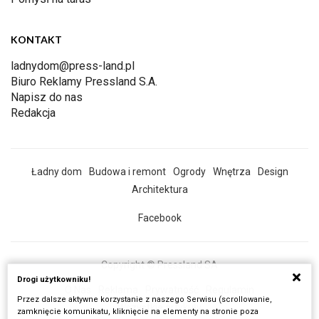
KONTAKT
ladnydom@press-land.pl
Biuro Reklamy Pressland S.A.
Napisz do nas
Redakcja
Ładny dom
Budowa i remont
Ogrody
Wnętrza
Design
Architektura
Facebook
Copyright © Pressland SA
Drogi użytkowniku!
O Nas
Reklama
Prywatność
Regulamin
Przez dalsze aktywne korzystanie z naszego Serwisu (scrollowanie,
Wszystkie artykuły
zamknięcie komunikatu, kliknięcie na elementy na stronie poza