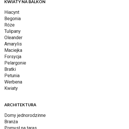
KWIATY NA BALKON
Hiacynt
Begonia
Róże
Tulipany
Oleander
Amarylis
Maciejka
Forsycja
Pelargonie
Bratki
Petunia
Werbena
Kwiaty
ARCHITEKTURA
Domy jednorodzinne
Branża
Pomysł na taras