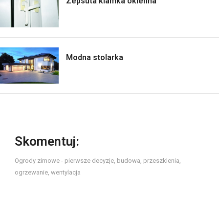
Zepsuta klamka okienna
Modna stolarka
Skomentuj:
Ogrody zimowe - pierwsze decyzje, budowa, przeszklenia,
ogrzewanie, wentylacja