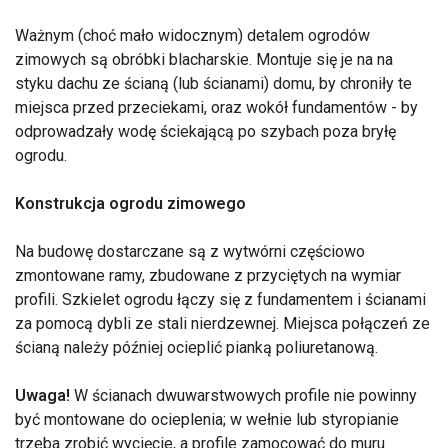
Ważnym (choć mało widocznym) detalem ogrodów
zimowych są obróbki blacharskie. Montuje się je na na
styku dachu ze ścianą (lub ścianami) domu, by chroniły te
miejsca przed przeciekami, oraz wokół fundamentów - by
odprowadzały wodę ściekającą po szybach poza bryłę
ogrodu.
Konstrukcja ogrodu zimowego
Na budowę dostarczane są z wytwórni częściowo
zmontowane ramy, zbudowane z przyciętych na wymiar
profili. Szkielet ogrodu łączy się z fundamentem i ścianami
za pomocą dybli ze stali nierdzewnej. Miejsca połączeń ze
ścianą należy później ocieplić pianką poliuretanową.
Uwaga!
W ścianach dwuwarstwowych profile nie powinny
być montowane do ocieplenia; w wełnie lub styropianie
trzeba zrobić wycięcie, a profile zamocować do muru.