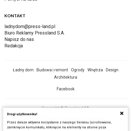
KONTAKT
ladnydom@press-land.pl
Biuro Reklamy Pressland S.A.
Napisz do nas
Redakcja
Ładny dom
Budowa i remont
Ogrody
Wnętrza
Design
Architektura
Facebook
Copyright © Pressland SA
Drogi użytkowniku!
O Nas
Reklama
Prywatność
Regulamin
Przez dalsze aktywne korzystanie z naszego Serwisu (scrollowanie,
Wszystkie artykuły
zamknięcie komunikatu, kliknięcie na elementy na stronie poza