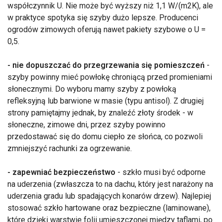
współczynnik U. Nie może być wyższy niż 1,1 W/(m2K), ale
w praktyce spotyka się szyby dużo lepsze. Producenci
ogrodów zimowych oferują nawet pakiety szybowe o U =
0,5.
- nie dopuszczać do przegrzewania się pomieszczeń
-
szyby powinny mieć powłokę chroniącą przed promieniami
słonecznymi. Do wyboru mamy szyby z powłoką
refleksyjną lub barwione w masie (typu antisol). Z drugiej
strony pamiętajmy jednak, by znaleźć złoty środek - w
słoneczne, zimowe dni, przez szyby powinno
przedostawać się do domu ciepło ze słońca, co pozwoli
zmniejszyć rachunki za ogrzewanie.
- zapewniać bezpieczeństwo
- szkło musi być odporne
na uderzenia (zwłaszcza to na dachu, który jest narażony na
uderzenia gradu lub spadających konarów drzew). Najlepiej
stosować szkło hartowane oraz bezpieczne (laminowane),
które dzięki warstwie folii umieszczonej między taflami, po