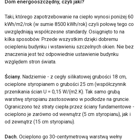
Dom energooszczędny, czyli jaki?
Taki, którego zapotrzebowanie na ciepło wynosi poniżej 60
kWh/m2/rok (w sumie 8500 kWh/rok) czyli połowę tego co
uwzględniają współczesne standardy. Osiągnięto to na
kilka sposobów. Przede wszystkim dzięki dobremu
ociepleniu budynku i wstawieniu szczelnych okien. Nie bez
znaczenia jest też odpowiednie ustawienie budynku
względem stron świata.
Ściany.
Nadziemie - z cegły silikatowej grubości 18 cm,
ocieplone styropianem o grubości 25 cm (współczynnik
przenikania ścian U = 0,15 W/(m2.K). Tak samo grubą
warstwę styropianu zastosowano w podłodze na gruncie.
Ograniczono też straty ciepła przez ściany fundamentowe -
ocieplono je zarówno od wewnątrz (5 cm styropianu), jak i
od zewnątrz (15 cm styropianu).
Dach.
Ocieplono go 30-centymetrową warstwą wełny