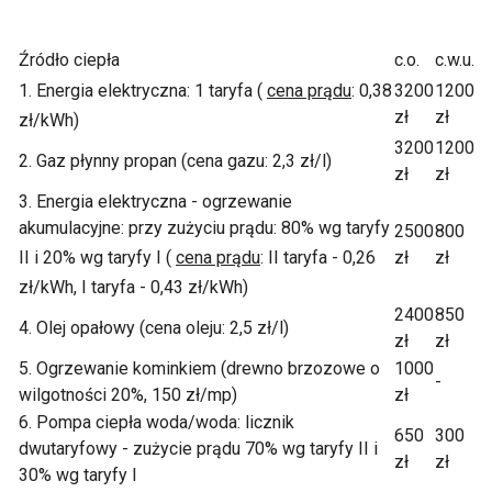
Źródło ciepła
c.o.
c.w.u.
1. Energia elektryczna: 1 taryfa (
cena prądu
: 0,38
3200
1200
zł
zł
zł/kWh)
3200
1200
2. Gaz płynny propan (cena gazu: 2,3 zł/l)
zł
zł
3. Energia elektryczna - ogrzewanie
akumulacyjne: przy zużyciu prądu: 80% wg taryfy
2500
800
II i 20% wg taryfy I (
cena prądu
: II taryfa - 0,26
zł
zł
zł/kWh, I taryfa - 0,43 zł/kWh)
2400
850
4. Olej opałowy (cena oleju: 2,5 zł/l)
zł
zł
5. Ogrzewanie kominkiem (drewno brzozowe o
1000
-
wilgotności 20%, 150 zł/mp)
zł
6. Pompa ciepła woda/woda: licznik
650
300
dwutaryfowy - zużycie prądu 70% wg taryfy II i
zł
zł
30% wg taryfy I