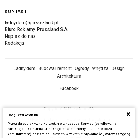
KONTAKT
ladnydom@press-land.pl
Biuro Reklamy Pressland S.A.
Napisz do nas
Redakcja
Ładny dom
Budowa i remont
Ogrody
Wnętrza
Design
Architektura
Facebook
Copyright © Pressland SA
Drogi użytkowniku!
O Nas
Reklama
Prywatność
Regulamin
Przez dalsze aktywne korzystanie z naszego Serwisu (scrollowanie,
Wszystkie artykuły
zamknięcie komunikatu, kliknięcie na elementy na stronie poza
komunikatem) bez zmian ustawień w zakresie prywatności, wyrażasz zgodę