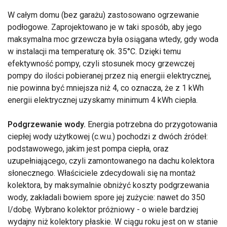
W całym domu (bez garażu) zastosowano ogrzewanie
podłogowe. Zaprojektowano je w taki sposób, aby jego
maksymalna moc grzewcza była osiągana wtedy, gdy woda
w instalacji ma temperaturę ok. 35°C. Dzięki temu
efektywność pompy, czyli stosunek mocy grzewczej
pompy do ilości pobieranej przez nią energii elektrycznej,
nie powinna być mniejsza niż 4, co oznacza, że z 1 kWh
energii elektrycznej uzyskamy minimum 4 kWh ciepła.
Podgrzewanie wody.
Energia potrzebna do przygotowania
ciepłej wody użytkowej (c.w.u.) pochodzi z dwóch źródeł:
podstawowego, jakim jest pompa ciepła, oraz
uzupełniającego, czyli zamontowanego na dachu kolektora
słonecznego. Właściciele zdecydowali się na montaż
kolektora, by maksymalnie obniżyć koszty podgrzewania
wody, zakładali bowiem spore jej zużycie: nawet do 350
l/dobę. Wybrano kolektor próżniowy - o wiele bardziej
wydajny niż kolektory płaskie. W ciągu roku jest on w stanie