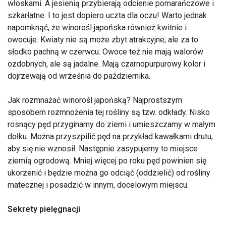
włoskami. A jesienią przybierają odcienie pomarańczowe i
szkarłatne. I to jest dopiero uczta dla oczu! Warto jednak
napomknąć, że winorośl japońska również kwitnie i
owocuje. Kwiaty nie są może zbyt atrakcyjne, ale za to
słodko pachną w czerwcu. Owoce też nie mają walorów
ozdobnych, ale są jadalne. Mają czarnopurpurowy kolor i
dojrzewają od września do października.
Jak rozmnażać winorośl japońską? Najprostszym
sposobem rozmnożenia tej rośliny są tzw. odkłady. Nisko
rosnący pęd przyginamy do ziemi i umieszczamy w małym
dołku. Można przyszpilić pęd na przykład kawałkami drutu,
aby się nie wznosił. Następnie zasypujemy to miejsce
ziemią ogrodową. Mniej więcej po roku pęd powinien się
ukorzenić i będzie można go odciąć (oddzielić) od rośliny
matecznej i posadzić w innym, docelowym miejscu.
Sekrety pielęgnacji