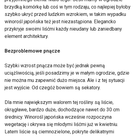
brzydką komórkę lub coś w tym rodzaju, co najlepiej byłoby
szybko ukryć przed ludzkim wzrokiem, w takim wypadku
winorośl japońska też jest niezastąpiona. Elegancko
przykryje swoimi liśćmi każdy nieudany lub zaniedbany
element architektury.
Bezproblemowe pnącze
Szybki wzrost pnącza może być jednak pewną
uciążliwością, jeśli posadzimy je w małym ogrodzie, gdzie
nie można mu zapewnić dużo miejsca. Ale i z tej sytuacji
jest wyjście. Od czegóż bowiem są sekatory.
Dla mnie największym walorem tej rośliny są liście,
okrągławe, bardzo duże, dochodzące nawet do 30 cm
średnicy. Winorośl japońska wcześnie rozpoczyna
wegetację i okrywa się młodymi liśćmi już w kwietniu.
Latem liście są ciemnozielone, pokryte delikatnymi