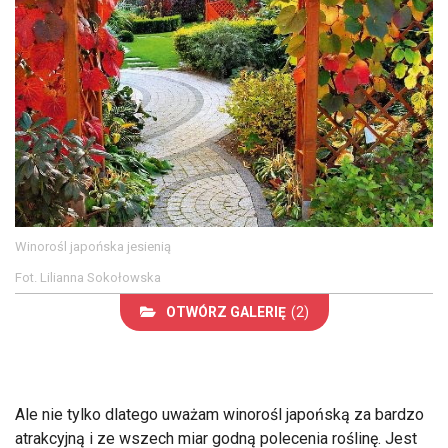
Winorośl japońska jesienią
Fot. Lilianna Sokołowska
OTWÓRZ GALERIĘ
(2)
Ale nie tylko dlatego uważam winorośl japońską za bardzo
atrakcyjną i ze wszech miar godną polecenia roślinę. Jest