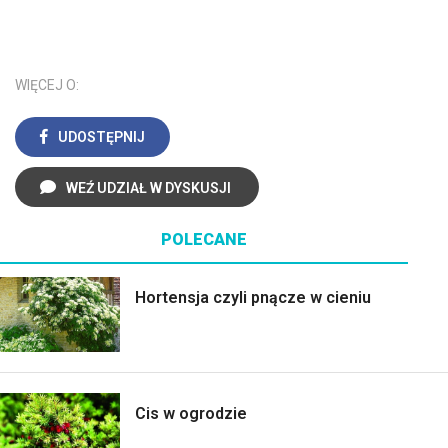
WIĘCEJ O:
UDOSTĘPNIJ
WEŹ UDZIAŁ W DYSKUSJI
POLECANE
Hortensja czyli pnącze w cieniu
Cis w ogrodzie