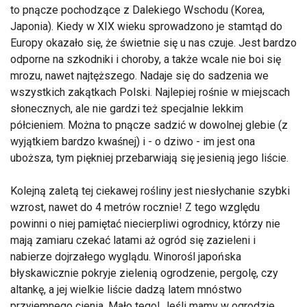
to pnącze pochodzące z Dalekiego Wschodu (Korea,
Japonia). Kiedy w XIX wieku sprowadzono je stamtąd do
Europy okazało się, że świetnie się u nas czuje. Jest bardzo
odporne na szkodniki i choroby, a także wcale nie boi się
mrozu, nawet najtęższego. Nadaje się do sadzenia we
wszystkich zakątkach Polski. Najlepiej rośnie w miejscach
słonecznych, ale nie gardzi też specjalnie lekkim
półcieniem. Można to pnącze sadzić w dowolnej glebie (z
wyjątkiem bardzo kwaśnej) i - o dziwo - im jest ona
uboższa, tym piękniej przebarwiają się jesienią jego liście.
Kolejną zaletą tej ciekawej rośliny jest niesłychanie szybki
wzrost, nawet do 4 metrów rocznie! Z tego względu
powinni o niej pamiętać niecierpliwi ogrodnicy, którzy nie
mają zamiaru czekać latami aż ogród się zazieleni i
nabierze dojrzałego wyglądu. Winorośl japońska
błyskawicznie pokryje zielenią ogrodzenie, pergolę, czy
altankę, a jej wielkie liście dadzą latem mnóstwo
przyjemnego cienia. Mało tego! Jeśli mamy w ogrodzie