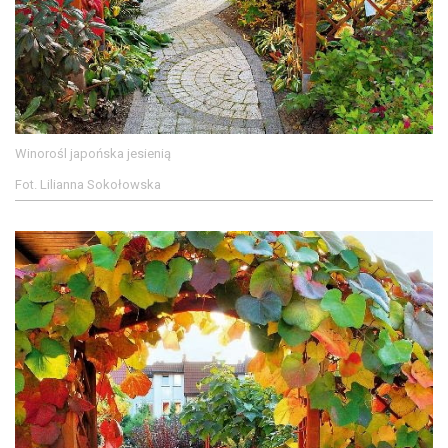
Winorośl japońska jesienią
Fot. Lilianna Sokołowska