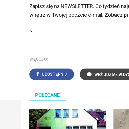
Zapisz się na NEWSLETTER. Co tydzień na
wnętrz w Twojej poczcie e-mail:
Zobacz pr
>
WIĘCEJ O:
UDOSTĘPNIJ
WEŹ UDZIAŁ W DY
POLECANE