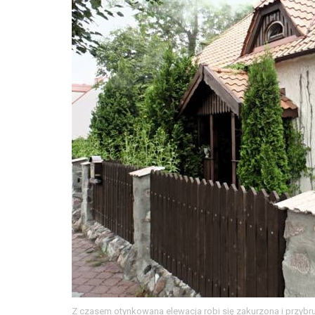
Z czasem otynkowana elewacja robi się zakurzona i przyb