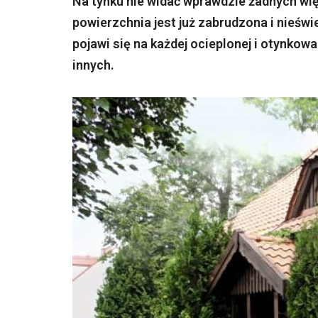
Na tynku nie widać wprawdzie żadnych więk
powierzchnia jest już zabrudzona i nieśw
pojawi się na każdej ocieplonej i otynkowa
innych.