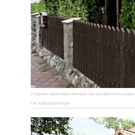
Z czasem otynkowana elewacja robi się zakurzona i przyb
Fot. Katarzyna Wangin