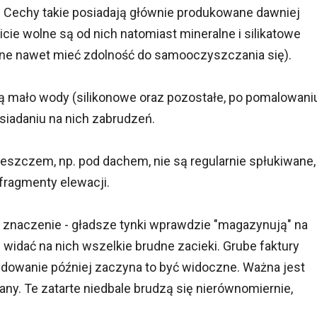
. Cechy takie posiadają głównie produkowane dawniej
wicie wolne są od nich natomiast mineralne i silikatowe
ne nawet mieć zdolność do samooczyszczania się).
ną mało wody (silikonowe oraz pozostałe, po pomalowani
osiadaniu na nich zabrudzeń.
deszczem, np. pod dachem, nie są regularnie spłukiwane,
 fragmenty elewacji.
ie znaczenie - gładsze tynki wprawdzie "magazynują" na
 widać na nich wszelkie brudne zacieki. Grube faktury
cydowanie później zaczyna to być widoczne. Ważna jest
rany. Te zatarte niedbale brudzą się nierównomiernie,