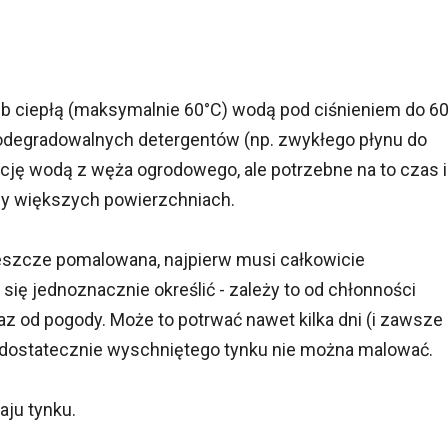
b ciepłą (maksymalnie 60°C) wodą pod ciśnieniem do 6
iodegradowalnych detergentów (np. zwykłego płynu do
ję wodą z węża ogrodowego, ale potrzebne na to czas i
zy większych powierzchniach.
eszcze pomalowana, najpierw musi całkowicie
ię jednoznacznie określić - zależy to od chłonności
az od pogody. Może to potrwać nawet kilka dni (i zawsze
 Niedostatecznie wyschniętego tynku nie można malować.
aju tynku.