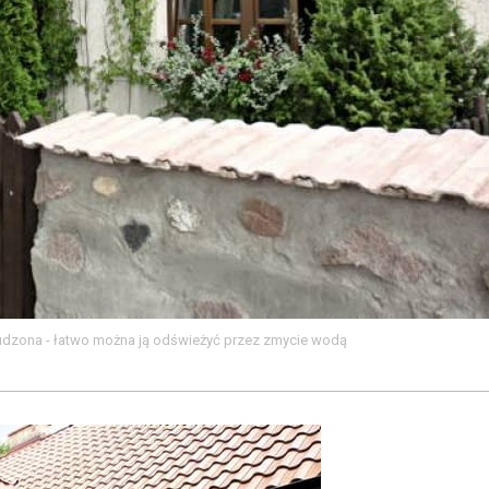
rudzona - łatwo można ją odświeżyć przez zmycie wodą