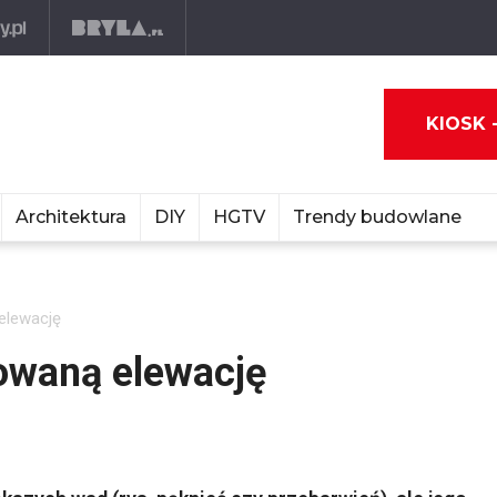
KIOSK 
Architektura
DIY
HGTV
Trendy budowlane
elewację
owaną elewację