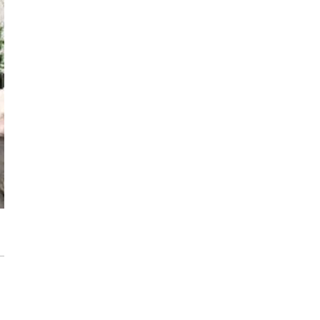
każdego rozwiązania.
Jak urządzić funkcjonalną i nowoczesną
łazienkę? Praktyczny poradnik
Dom pod inteligentną ochroną podczas
wakacji
Jak dbać o drewniane meble, aby służyły
przez dekady? Zasady pielęgnacji