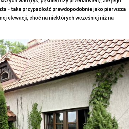
szych wad (rys, pęknieć czy przebarwień), ale jego
ieża - taka przypadłość prawdopodobnie jako pierwsza
nej elewacji, choć na niektórych wcześniej niż na