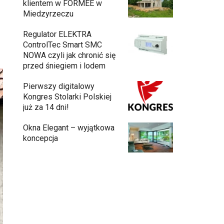
klientem w FORMEE w
Miedzyrzeczu
Regulator ELEKTRA
ControlTec Smart SMC
NOWA czyli jak chronić się
przed śniegiem i lodem
Pierwszy digitalowy
Kongres Stolarki Polskiej
już za 14 dni!
Okna Elegant – wyjątkowa
koncepcja
Budowa domu z gotowych modułów – jak
przebiega cały proces?
Meble ogrodowe drewniane, metalowe
czy z technorattanu? Plusy i minusy