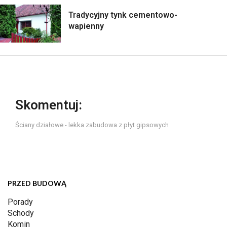
Tradycyjny tynk cementowo-
wapienny
Skomentuj:
Ściany działowe - lekka zabudowa z płyt gipsowych
PRZED BUDOWĄ
Porady
Schody
Komin