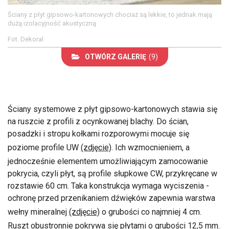
Ściany z płyt gipsowo-kartonowych chociaż są lekkie, to jednak mają
dużą izolacyjność akustyczną
Fot. Dekoral
OTWÓRZ GALERIĘ
(9)
Ściany systemowe z płyt gipsowo-kartonowych stawia się
na ruszcie z profili z ocynkowanej blachy. Do ścian,
posadzki i stropu kołkami rozporowymi mocuje się
poziome profile UW
(zdjęcie)
. Ich wzmocnieniem, a
jednocześnie elementem umożliwiającym zamocowanie
pokrycia, czyli płyt, są profile słupkowe CW, przykręcane w
rozstawie 60 cm. Taka konstrukcja wymaga wyciszenia -
ochronę przed przenikaniem dźwięków zapewnia warstwa
wełny mineralnej
(zdjęcie)
o grubości co najmniej 4 cm.
Ruszt obustronnie pokrywa się płytami o grubości 12,5 mm.