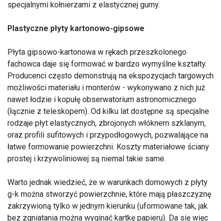
specjalnymi kołnierzami z elastycznej gumy.
Plastyczne płyty kartonowo-gipsowe
Płyta gipsowo-kartonowa w rękach przeszkolonego
fachowca daje się formować w bardzo wymyślne kształty.
Producenci często demonstrują na ekspozycjach targowych
możliwości materiału i monterów - wykonywano z nich już
nawet łodzie i kopułę obserwatorium astronomicznego
(łącznie z teleskopem). Od kilku lat dostępne są specjalne
rodzaje płyt elastycznych, zbrojonych włóknem szklanym,
oraz profili sufitowych i przypodłogowych, pozwalające na
łatwe formowanie powierzchni. Koszty materiałowe ściany
prostej i krzywoliniowej są niemal takie same.
Warto jednak wiedzieć, że w warunkach domowych z płyty
g-k można stworzyć powierzchnie, które mają płaszczyznę
zakrzywioną tylko w jednym kierunku (uformowane tak, jak
bez zgniatania można wyginać kartkę papieru). Da się więc