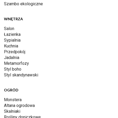
Szambo ekologiczne
WNĘTRZA
Salon
Łazienka
Sypialnia
Kuchnia
Przedpokój
Jadalnia
Metamorfozy
Styl boho
Styl skandynawski
OGRÓD
Monstera
Altana ogrodowa
Skalniaki
Rośliny doniczkowe