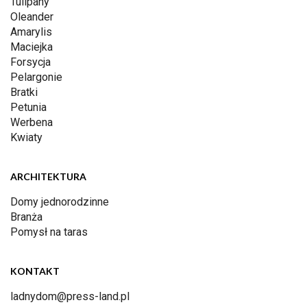
Tulipany
Oleander
Amarylis
Maciejka
Forsycja
Pelargonie
Bratki
Petunia
Werbena
Kwiaty
ARCHITEKTURA
Domy jednorodzinne
Branża
Pomysł na taras
KONTAKT
ladnydom@press-land.pl