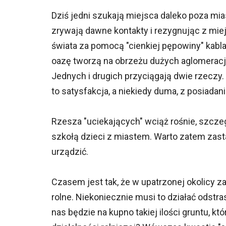
Dziś jedni szukają miejsca daleko poza mia
zrywają dawne kontakty i rezygnując z miej
świata za pomocą "cienkiej pępowiny" kabl
oazę tworzą na obrzeżu dużych aglomeracji
Jednych i drugich przyciągają dwie rzeczy. 
to satysfakcja, a niekiedy duma, z posiada
Rzesza "uciekających" wciąż rośnie, szcze
szkołą dzieci z miastem. Warto zatem zasta
urządzić.
Czasem jest tak, że w upatrzonej okolicy z
rolne. Niekoniecznie musi to działać odstra
nas będzie na kupno takiej ilości gruntu, k