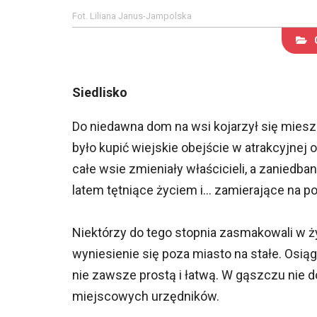
Fot. Liliana Janus-Jampolska
Siedlisko
Do niedawna dom na wsi kojarzył się mies
było kupić wiejskie obejście w atrakcyjnej
całe wsie zmieniały właścicieli, a zaniedba
latem tętniące życiem i... zamierające na p
Niektórzy do tego stopnia zasmakowali w ży
wyniesienie się poza miasto na stałe. Osiąg
nie zawsze prostą i łatwą. W gąszczu nie d
miejscowych urzędników.