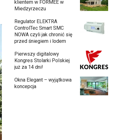
klientem w FORMEE w
Miedzyrzeczu
Regulator ELEKTRA
ControlTec Smart SMC
NOWA czyli jak chronić się
przed śniegiem i lodem
Pierwszy digitalowy
Kongres Stolarki Polskiej
już za 14 dni!
Okna Elegant – wyjątkowa
koncepcja
Budowa domu z gotowych modułów – jak
przebiega cały proces?
Meble ogrodowe drewniane, metalowe
czy z technorattanu? Plusy i minusy