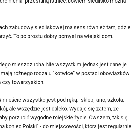
drolnienia" przestaną istnieć, bowiem siedlisko można
iach zabudowy siedliskowej ma sens również tam, gdzie
rzyć. To po prostu dobry pomysł na wiejski dom.
dego mieszczucha. Nie wszystkim jednak jest dane je
trzymają różnego rodzaju "kotwice" w postaci obowiązków
h czy towarzyskich.
eście wszystko jest pod ręką.: sklep, kino, szkoła,
okój, ale wszędzie jest daleko. Wydaje się zatem, że
 aby porzucić wygodne miejskie życie. Owszem, tak się
a koniec Polski" - do miejscowości, która jest regularnie