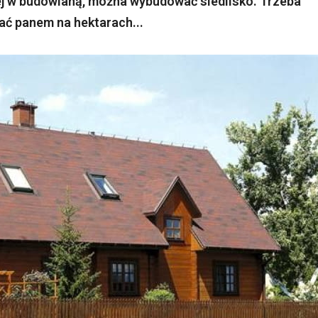
lnej w budowlaną, można wybudować siedlisko. Trzeba
tać panem na hektarach...