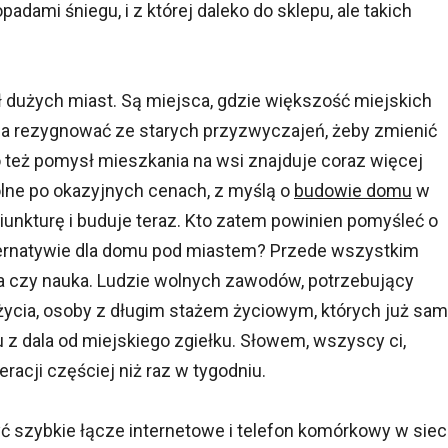
dami śniegu, i z której daleko do sklepu, ale takich
ł dużych miast. Są miejsca, gdzie większość miejskich
ba rezygnować ze starych przyzwyczajeń, żeby zmienić
o też pomysł mieszkania na wsi znajduje coraz więcej
olne po okazyjnych cenach, z myślą o
budowie domu
w
iunkturę i buduje teraz. Kto zatem powinien pomyśleć o
lternatywie dla domu pod miastem? Przede wszystkim
ca czy nauka. Ludzie wolnych zawodów, potrzebujący
życia, osoby z długim stażem życiowym, których już sam
z dala od miejskiego zgiełku. Słowem, wszyscy ci,
racji częściej niż raz w tygodniu.
szybkie łącze internetowe i telefon komórkowy w sieci