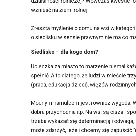
działalności rolniczej? Wówczas kwestie "o
wznieść na ziemi rolnej.
Zresztą myślenie o domu na wsi w kategor
o siedlisku w sensie prawnym nie ma co ma
Siedlisko - dla kogo dom?
Ucieczka za miasto to marzenie niemal każ
spełnić. A to dlatego, że ludzi w mieście 
(praca, edukacja dzieci), więzów rodzinnyc
Mocnym hamulcem jest również wygoda. W mi
dobra przychodnia itp. Na wsi są cisza i sp
trzeba wykazać się determinacją i odwagą,
może zdarzyć, jeżeli chcemy się zapuścić "n