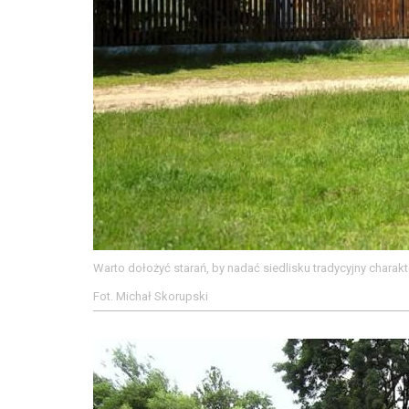
Warto dołożyć starań, by nadać siedlisku tradycyjny charakte
Fot. Michał Skorupski