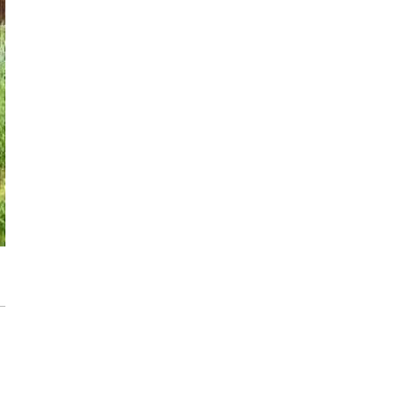
każdego rozwiązania.
Jak urządzić funkcjonalną i nowoczesną
łazienkę? Praktyczny poradnik
Dom pod inteligentną ochroną podczas
wakacji
Jak dbać o drewniane meble, aby służyły
przez dekady? Zasady pielęgnacji