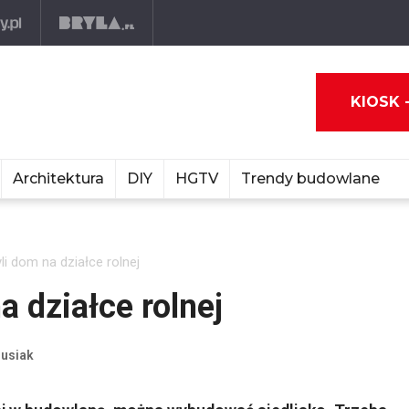
KIOSK 
Architektura
DIY
HGTV
Trendy budowlane
yli dom na działce rolnej
a działce rolnej
lusiak