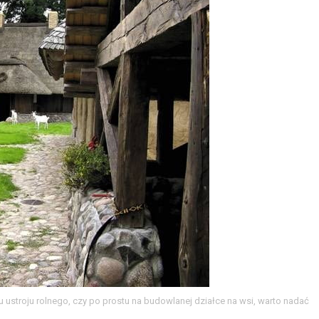
 ustroju rolnego, czy po prostu na budowlanej działce na wsi, warto nadać