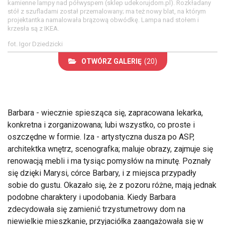
kamienne lampy nad półwyspem (sklep udekorujdom.pl). Rozkładany
stół z szufladami został przemalowany; ma też nowy blat, na którym
projektantka namalowała brązową obwódkę. Lampa nad stołem i
krzesła są z IKEA.
fot. Igor Dziedzicki
OTWÓRZ GALERIĘ
(20)
Barbara - wiecznie spiesząca się, zapracowana lekarka,
konkretna i zorganizowana; lubi wszystko, co proste i
oszczędne w formie. Iza - artystyczna dusza po ASP,
architektka wnętrz, scenografka; maluje obrazy, zajmuje się
renowacją mebli i ma tysiąc pomysłów na minutę. Poznały
się dzięki Marysi, córce Barbary, i z miejsca przypadły
sobie do gustu. Okazało się, że z pozoru różne, mają jednak
podobne charaktery i upodobania. Kiedy Barbara
zdecydowała się zamienić trzystumetrowy dom na
niewielkie mieszkanie, przyjaciółka zaangażowała się w