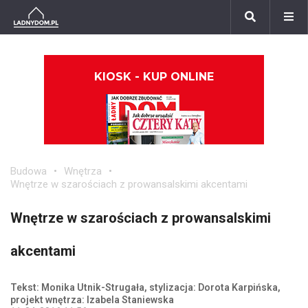
KIOSK - KUP ONLINE
Budowa
Wnętrza
Wnętrze w szarościach z prowansalskimi akcentami
Wnętrze w szarościach z prowansalskimi
akcentami
Tekst: Monika Utnik-Strugała, stylizacja: Dorota Karpińska,
projekt wnętrza: Izabela Staniewska