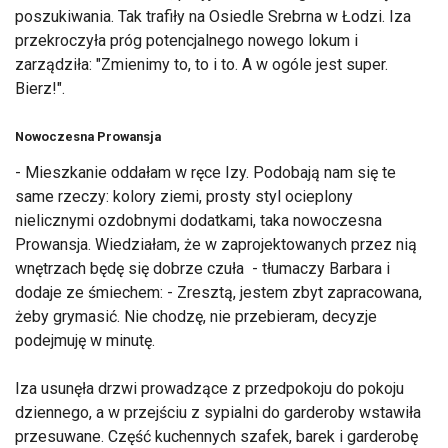
poszukiwania. Tak trafiły na Osiedle Srebrna w Łodzi. Iza
przekroczyła próg potencjalnego nowego lokum i
zarządziła: "Zmienimy to, to i to. A w ogóle jest super.
Bierz!".
Nowoczesna Prowansja
- Mieszkanie oddałam w ręce Izy. Podobają nam się te
same rzeczy: kolory ziemi, prosty styl ocieplony
nielicznymi ozdobnymi dodatkami, taka nowoczesna
Prowansja. Wiedziałam, że w zaprojektowanych przez nią
wnętrzach będę się dobrze czuła - tłumaczy Barbara i
dodaje ze śmiechem: - Zresztą, jestem zbyt zapracowana,
żeby grymasić. Nie chodzę, nie przebieram, decyzje
podejmuję w minutę.
Iza usunęła drzwi prowadzące z przedpokoju do pokoju
dziennego, a w przejściu z sypialni do garderoby wstawiła
przesuwane. Część kuchennych szafek, barek i garderobę