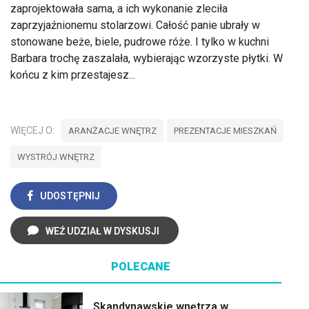
zaprojektowała sama, a ich wykonanie zleciła
zaprzyjaźnionemu stolarzowi. Całość panie ubrały w
stonowane beże, biele, pudrowe róże. I tylko w kuchni
Barbara trochę zaszalała, wybierając wzorzyste płytki. W
końcu z kim przestajesz...
WIĘCEJ O:
ARANŻACJE WNĘTRZ
PREZENTACJE MIESZKAŃ
WYSTRÓJ WNĘTRZ
UDOSTĘPNIJ
WEŹ UDZIAŁ W DYSKUSJI
POLECANE
Skandynawskie wnętrza w