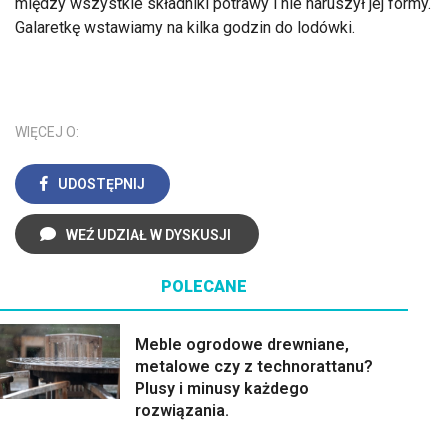
między wszystkie składniki potrawy i nie naruszył jej formy.
Galaretkę wstawiamy na kilka godzin do lodówki.
WIĘCEJ O:
UDOSTĘPNIJ
WEŹ UDZIAŁ W DYSKUSJI
POLECANE
Meble ogrodowe drewniane,
metalowe czy z technorattanu?
Plusy i minusy każdego
rozwiązania.