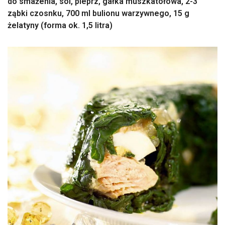
do smażenia, sól, pieprz, gałka muszkatołowa, 2-3
ząbki czosnku, 700 ml bulionu warzywnego, 15 g
żelatyny (forma ok. 1,5 litra)