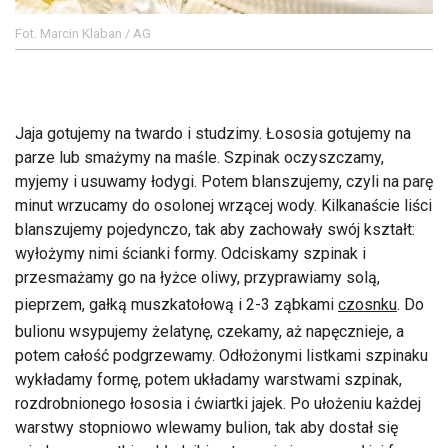
Fot. Marcin Klaban / AG
Jaja gotujemy na twardo i studzimy. Łososia gotujemy na
parze lub smażymy na maśle. Szpinak oczyszczamy,
myjemy i usuwamy łodygi. Potem blanszujemy, czyli na parę
minut wrzucamy do osolonej wrzącej wody. Kilkanaście liści
blanszujemy pojedynczo, tak aby zachowały swój kształt:
wyłożymy nimi ścianki formy. Odciskamy szpinak i
przesmażamy go na łyżce oliwy, przyprawiamy solą,
pieprzem, gałką muszkatołową i 2-3 ząbkami
czosnku
. Do
bulionu wsypujemy żelatynę, czekamy, aż napęcznieje, a
potem całość podgrzewamy. Odłożonymi listkami szpinaku
wykładamy formę, potem układamy warstwami szpinak,
rozdrobnionego łososia i ćwiartki jajek. Po ułożeniu każdej
warstwy stopniowo wlewamy bulion, tak aby dostał się