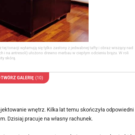
tej tonacji wyłamują się tylko zasłony z jedwabnej tafty i obraz wiszący nad
 i na antresoli) ułożono drewno merbau w ciepłym odcieniu brązu. W roli
ty skórą.
OTWÓRZ GALERIĘ
(10)
ektowanie wnętrz. Kilka lat temu skończyła odpowiedni
ym. Dzisiaj pracuje na własny rachunek.