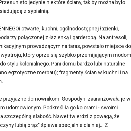
zesunięto jedynie niektóre ściany, tak by można było
iadującą z sypialnią.
NNEGOi otwartej kuchni, ogólnodostępnej łazienki,
odarzy połączonej z łazienką i garderobą. Na antresoli,
munikacyjnym prowadzącym na taras, powstało miejsce do
wystroju, który oprze się szybko przemijającym modom
 stylu kolonialnego. Pani domu bardzo lubi naturalne
rano egzotyczne merbau); fragmenty ścian w kuchni i na
m.
ie przyjazne domownikom. Gospodyni zaaranżowała je w
em udomowionym. Podkreśliła go kolorami - swoimi
a szczególną słabość. Nawet twierdzi z powagą, że
yny lubią brąz" śpiewa specjalnie dla niej... Z