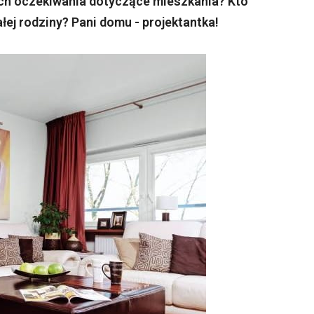
ich oczekiwania dotyczące mieszkania? Kto
ej rodziny? Pani domu - projektantka!