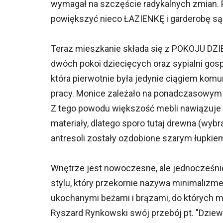
wymagał na szczęście radykalnych zmian. Pr
powiększyć nieco ŁAZIENKĘ i garderobę sąs
Teraz mieszkanie składa się z POKOJU DZIE
dwóch pokoi dziecięcych oraz sypialni gosp
która pierwotnie była jedynie ciągiem ko
pracy. Monice zależało na ponadczasowym 
Z tego powodu większość mebli nawiązuje do
materiały, dlatego sporo tutaj drewna (wyb
antresoli zostały ozdobione szarym łupkie
Wnętrze jest nowoczesne, ale jednocześn
stylu, który przekornie nazywa minimalizm
ukochanymi beżami i brązami, do których m
Ryszard Rynkowski swój przebój pt. "Dziewcz