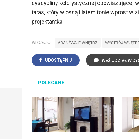
dyscypliny kolorystycznej obowiązującej 
taras, który wiosną i latem tonie wprost w z
projektantka.
WIĘCEJ O:
ARANŻACJE WNĘTRZ
WYSTRÓJ WNĘTR
UDOSTĘPNIJ
WEŹ UDZIAŁ W DY
POLECANE