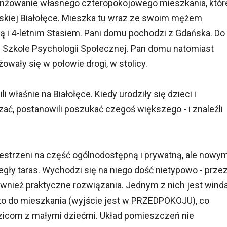
aranżowanie własnego czteropokojowego mieszkania, któr
skiej Białołęce. Mieszka tu wraz ze swoim mężem
ią i 4-letnim Stasiem. Pani domu pochodzi z Gdańska. Do
 Szkole Psychologii Społecznej. Pan domu natomiast
żowały się w połowie drogi, w stolicy.
 właśnie na Białołęce. Kiedy urodziły się dzieci i
zać, postanowili poszukać czegoś większego - i znaleźli
estrzeni na część ogólnodostępną i prywatną, ale nowy
gły taras. Wychodzi się na niego dość nietypowo - prze
ównież praktyczne rozwiązania. Jednym z nich jest winda
osto do mieszkania (wyjście jest w PRZEDPOKOJU), co
zicom z małymi dziećmi. Układ pomieszczeń nie