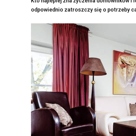
Kto najlepiej zna życzenia domowników i 
odpowiednio zatroszczy się o potrzeby cał