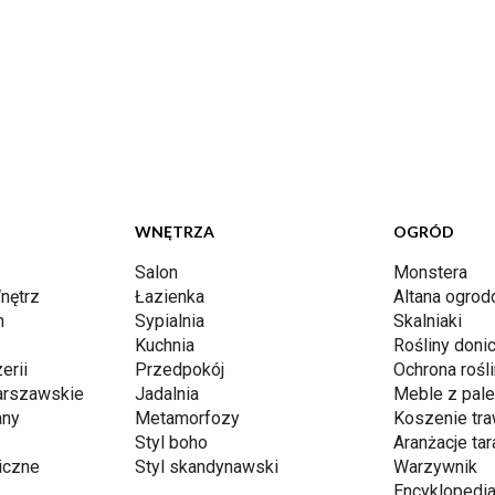
WNĘTRZA
OGRÓD
Salon
Monstera
nętrz
Łazienka
Altana ogro
n
Sypialnia
Skalniaki
Kuchnia
Rośliny don
erii
Przedpokój
Ochrona rośli
arszawskie
Jadalnia
Meble z pale
any
Metamorfozy
Koszenie tr
Styl boho
Aranżacje ta
iczne
Styl skandynawski
Warzywnik
Encyklopedia