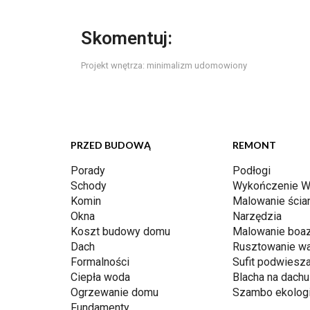
Skomentuj:
Projekt wnętrza: minimalizm udomowiony
PRZED BUDOWĄ
REMONT
Porady
Podłogi
Schody
Wykończenie W
Komin
Malowanie ścia
Okna
Narzędzia
Koszt budowy domu
Malowanie boaz
Dach
Rusztowanie w
Formalności
Sufit podwiesz
Ciepła woda
Blacha na dachu
Ogrzewanie domu
Szambo ekolog
Fundamenty