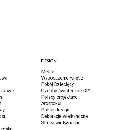
DESIGN
Meble
dowa
Wyposażenie wnętrz
Pokój Dziecięcy
iczkowe
Ozdoby świąteczne DIY
n
Polscy projektanci
t
Architekci
awy
Polski design
rasu
Dekoracje wielkanocne
Stroiki wielkanocne
 roślin