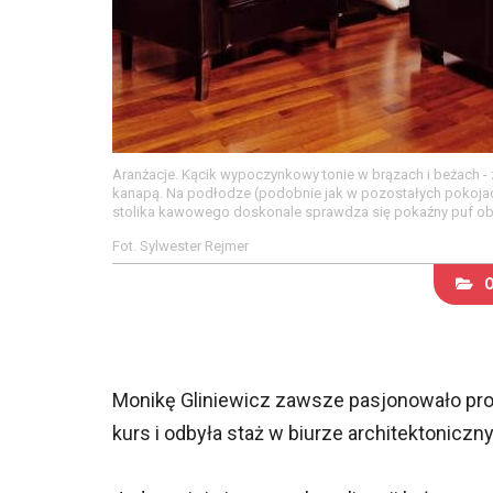
Aranżacje. Kącik wypoczynkowy tonie w brązach i beżach - z 
kanapą. Na podłodze (podobnie jak w pozostałych pokojach
stolika kawowego doskonale sprawdza się pokaźny puf obi
Fot. Sylwester Rejmer
Monikę Gliniewicz zawsze pasjonowało proj
kurs i odbyła staż w biurze architektoniczn