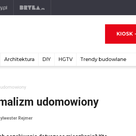
KIOSK 
Architektura
DIY
HGTV
Trendy budowlane
m udomowiony
nimalizm udomowiony
Sylwester Rejmer