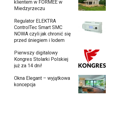
klientem w FORMEE w
Miedzyrzeczu
Regulator ELEKTRA
ControlTec Smart SMC
NOWA czyli jak chronić się
przed śniegiem i lodem
Pierwszy digitalowy
Kongres Stolarki Polskiej
już za 14 dni!
Okna Elegant – wyjątkowa
koncepcja
Meble ogrodowe drewniane, metalowe
czy z technorattanu? Plusy i minusy
każdego rozwiązania.
Jak urządzić funkcjonalną i nowoczesną