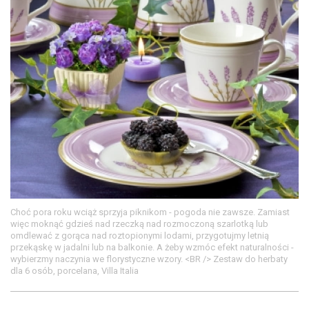
Choć pora roku wciąż sprzyja piknikom - pogoda nie zawsze. Zamiast
więc moknąć gdzieś nad rzeczką nad rozmoczoną szarlotką lub
omdlewać z gorąca nad roztopionymi lodami, przygotujmy letnią
przekąskę w jadalni lub na balkonie. A żeby wzmóc efekt naturalności -
wybierzmy naczynia we florystyczne wzory. <BR /> Zestaw do herbaty
dla 6 osób, porcelana, Villa Italia