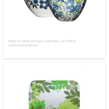
Miski do salaty, tworzywo sztuczne, od 24,90 zł,
czerwonamaszyna.pl