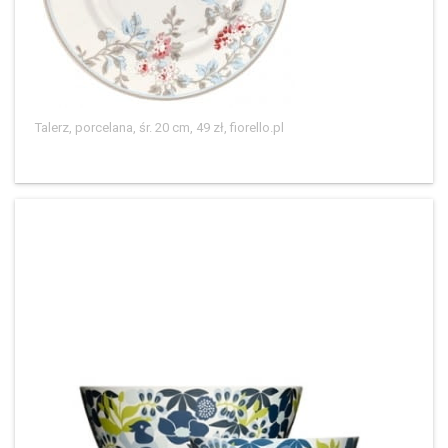
Talerz, porcelana, śr. 20 cm, 49 zł, fiorello.pl