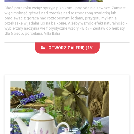
Choć pora roku wciąż sprzyja piknikom - pogoda nie zawsze. Zamiast
więc moknąć gdzieś nad rzeczką nad rozmoczoną szarlotką lub
omdlewać z gorąca nad roztopionymi lodami, przygotujmy letnią
przekąskę w jadalni lub na balkonie. A żeby wzmóc efekt naturalności -
wybierzmy naczynia we florystyczne wzory. <BR /> Zestaw do herbaty
dla 6 osób, porcelana, Villa Italia
OTWÓRZ GALERIĘ
(15)