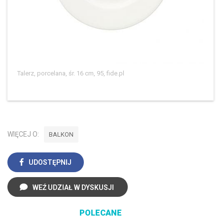
Talerz, porcelana, śr. 16 cm, 95, fide.pl
WIĘCEJ O:
BALKON
UDOSTĘPNIJ
WEŹ UDZIAŁ W DYSKUSJI
POLECANE