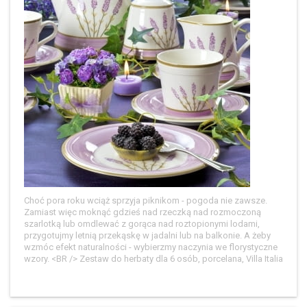
Choć pora roku wciąż sprzyja piknikom - pogoda nie zawsze.
Zamiast więc moknąć gdzieś nad rzeczką nad rozmoczoną
szarlotką lub omdlewać z gorąca nad roztopionymi lodami,
przygotujmy letnią przekąskę w jadalni lub na balkonie. A żeby
wzmóc efekt naturalności - wybierzmy naczynia we florystyczne
wzory. <BR /> Zestaw do herbaty dla 6 osób, porcelana, Villa Italia