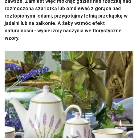
zawsze. Zamiast więc moknąć gdzieś nad rzeczką nad
rozmoczoną szarlotką lub omdlewać z gorąca nad
roztopionymi lodami, przygotujmy letnią przekąskę w
jadalni lub na balkonie. A żeby wzmóc efekt
naturalności - wybierzmy naczynia we florystyczne
wzory.