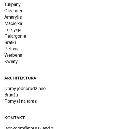
Tulipany
Oleander
Amarylis
Maciejka
Forsycja
Pelargonie
Bratki
Petunia
Werbena
Kwiaty
ARCHITEKTURA
Domy jednorodzinne
Branża
Pomysł na taras
KONTAKT
ladnydom@press-land.pl