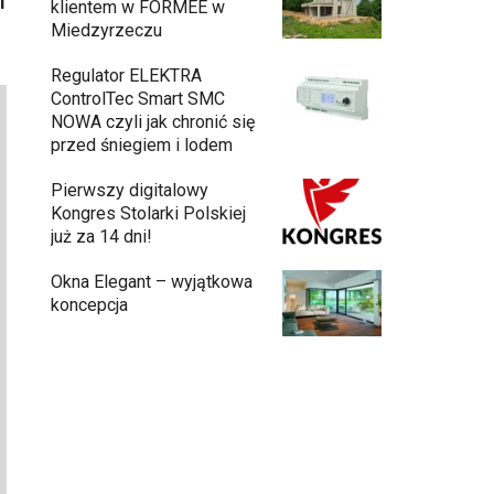
i
klientem w FORMEE w
Miedzyrzeczu
Regulator ELEKTRA
ControlTec Smart SMC
NOWA czyli jak chronić się
przed śniegiem i lodem
Pierwszy digitalowy
Kongres Stolarki Polskiej
już za 14 dni!
Okna Elegant – wyjątkowa
koncepcja
Budowa domu z gotowych modułów – jak
przebiega cały proces?
Meble ogrodowe drewniane, metalowe
czy z technorattanu? Plusy i minusy