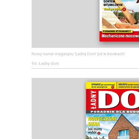
Nowy numer magazynu 'Ładny Dom' już w kioskach!
fot. Ładny dom