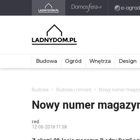
Budowa
Ogród
Wnętrza
Design
Budowa
Budowa i remont
Nowy numer magazy
Nowy numer magazyn
red.
12-06-2018 11:58