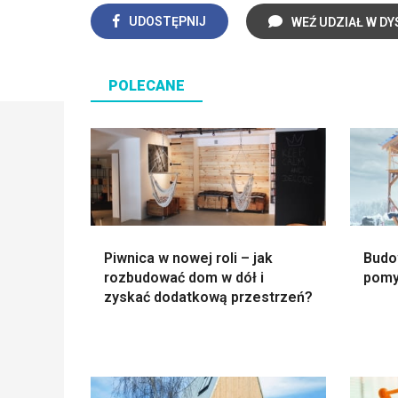
UDOSTĘPNIJ
WEŹ UDZIAŁ W DY
POLECANE
Piwnica w nowej roli – jak
Budo
rozbudować dom w dół i
pomy
zyskać dodatkową przestrzeń?