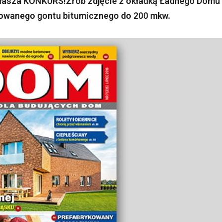
głasza KONKURS!Zrób zdjęcie z okładką Ładnego Domu 
inowanego gontu bitumicznego do 200 mkw.