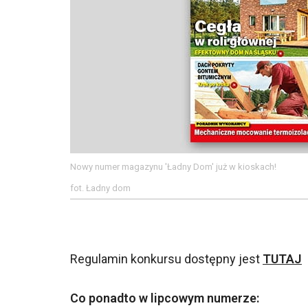
Nowy numer magazynu 'Ładny Dom' już w kioskach!
fot. Ładny dom
Regulamin konkursu dostępny jest
TUTAJ
Co ponadto w lipcowym numerze: