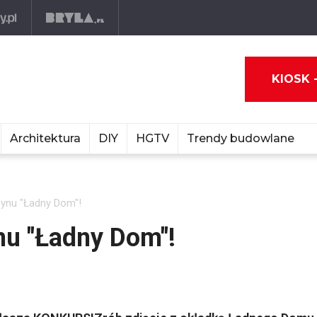
KIOSK 
Architektura
DIY
HGTV
Trendy budowlane
nu "Ładny Dom"!
u "Ładny Dom"!