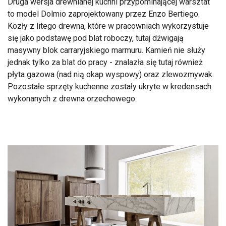
Druga wersja drewnianej kuchni przypominającej warsztat
to model Dolmio zaprojektowany przez Enzo Bertiego.
Kozły z litego drewna, które w pracowniach wykorzystuje
się jako podstawę pod blat roboczy, tutaj dźwigają
masywny blok carraryjskiego marmuru. Kamień nie służy
jednak tylko za blat do pracy - znalazła się tutaj również
płyta gazowa (nad nią okap wyspowy) oraz zlewozmywak.
Pozostałe sprzęty kuchenne zostały ukryte w kredensach
wykonanych z drewna orzechowego.