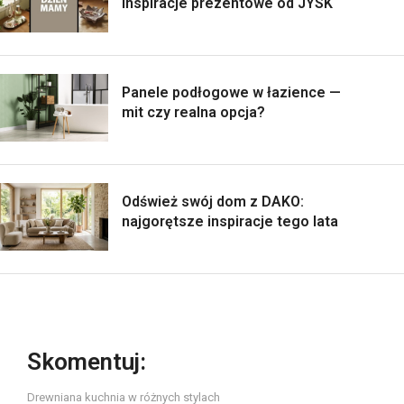
inspiracje prezentowe od JYSK
Panele podłogowe w łazience —
mit czy realna opcja?
Odśwież swój dom z DAKO:
najgorętsze inspiracje tego lata
Skomentuj:
Drewniana kuchnia w różnych stylach