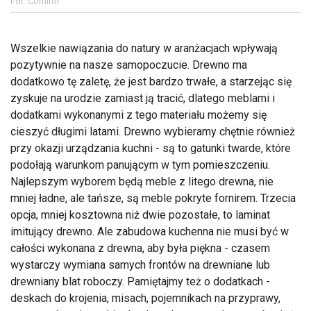
Fot. Comitor
Wszelkie nawiązania do natury w aranżacjach wpływają
pozytywnie na nasze samopoczucie. Drewno ma
dodatkowo tę zaletę, że jest bardzo trwałe, a starzejąc się
zyskuje na urodzie zamiast ją tracić, dlatego meblami i
dodatkami wykonanymi z tego materiału możemy się
cieszyć długimi latami. Drewno wybieramy chętnie również
przy okazji urządzania kuchni - są to gatunki twarde, które
podołają warunkom panującym w tym pomieszczeniu.
Najlepszym wyborem będą meble z litego drewna, nie
mniej ładne, ale tańsze, są meble pokryte fornirem. Trzecia
opcja, mniej kosztowna niż dwie pozostałe, to laminat
imitujący drewno. Ale zabudowa kuchenna nie musi być w
całości wykonana z drewna, aby była piękna - czasem
wystarczy wymiana samych frontów na drewniane lub
drewniany blat roboczy. Pamiętajmy też o dodatkach -
deskach do krojenia, misach, pojemnikach na przyprawy,