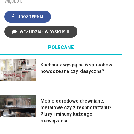
WIĘCEJ O:
UDOSTĘPNIJ
WEŹ UDZIAŁ W DYSKUSJI
POLECANE
Kuchnia z wyspą na 6 sposobów -
nowoczesna czy klasyczna?
Meble ogrodowe drewniane,
metalowe czy z technorattanu?
Plusy i minusy każdego
rozwiązania.