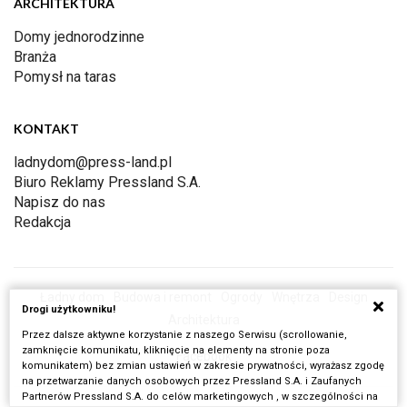
ARCHITEKTURA
Domy jednorodzinne
Branża
Pomysł na taras
KONTAKT
ladnydom@press-land.pl
Biuro Reklamy Pressland S.A.
Napisz do nas
Redakcja
Ładny dom
Budowa i remont
Ogrody
Wnętrza
Design
Drogi użytkowniku!
Architektura
Przez dalsze aktywne korzystanie z naszego Serwisu (scrollowanie,
zamknięcie komunikatu, kliknięcie na elementy na stronie poza
Facebook
komunikatem) bez zmian ustawień w zakresie prywatności, wyrażasz zgodę
na przetwarzanie danych osobowych przez Pressland S.A. i Zaufanych
Partnerów Pressland S.A. do celów marketingowych , w szczególności na