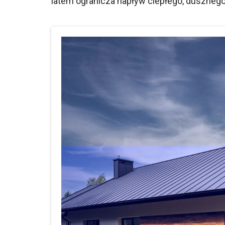
latem ogranicza napływ ciepłego, dusznego