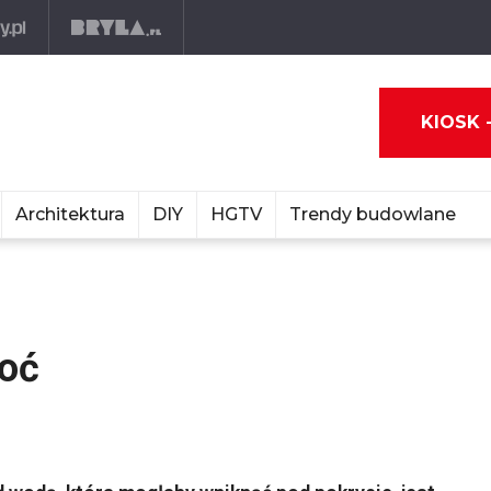
KIOSK 
Architektura
DIY
HGTV
Trendy budowlane
goć