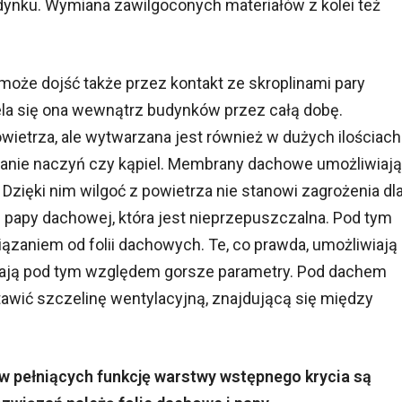
ynku. Wymiana zawilgoconych materiałów z kolei też
może dojść także przez kontakt ze skroplinami pary
la się ona wewnątrz budynków przez całą dobę.
etrza, ale wytwarzana jest również w dużych ilościach
ywanie naczyń czy kąpiel. Membrany dachowe umożliwiają
Dzięki nim wilgoć z powietrza nie stanowi zagrożenia dl
d papy dachowej, która jest nieprzepuszczalna. Pod tym
aniem od folii dachowych. Te, co prawda, umożliwiają
mają pod tym względem gorsze parametry. Pod dachem
tawić szczelinę wentylacyjną, znajdującą się między
 pełniących funkcję warstwy wstępnego krycia są