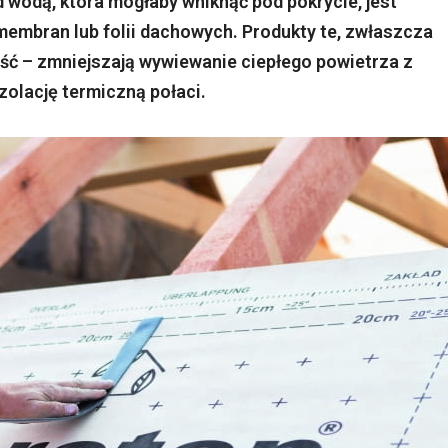
wodą, która mogłaby wniknąć pod pokrycie, jest
 membran lub folii dachowych. Produkty te, zwłaszcza
ść – zmniejszają wywiewanie ciepłego powietrza z
zolację termiczną połaci.