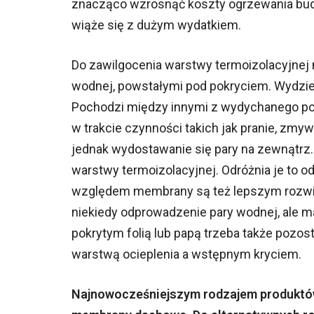
znacząco wzrosnąć koszty ogrzewania bud
wiąże się z dużym wydatkiem.
Do zawilgocenia warstwy termoizolacyjnej 
wodnej, powstałymi pod pokryciem. Wydzie
Pochodzi między innymi z wydychanego powi
w trakcie czynności takich jak pranie, zm
jednak wydostawanie się pary na zewnątrz. 
warstwy termoizolacyjnej. Odróżnia je to o
względem membrany są też lepszym rozwiąz
niekiedy odprowadzenie pary wodnej, ale 
pokrytym folią lub papą trzeba także pozos
warstwą ocieplenia a wstępnym kryciem.
Najnowocześniejszym rodzajem produktów