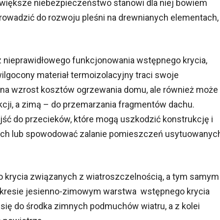
większe niebezpieczeństwo stanowi dla niej bowiem
prowadzić do rozwoju pleśni na drewnianych elementach,
 nieprawidłowego funkcjonowania wstępnego krycia,
awilgocony materiał termoizolacyjny traci swoje
o na wzrost kosztów ogrzewania domu, ale również może
kcji, a zimą – do przemarzania fragmentów dachu.
ść do przecieków, które mogą uszkodzić konstrukcję i
ych lub spowodować zalanie pomieszczeń usytuowanyc
 krycia związanych z wiatroszczelnością, a tym samym
okresie jesienno-zimowym warstwa wstępnego krycia
ię do środka zimnych podmuchów wiatru, a z kolei