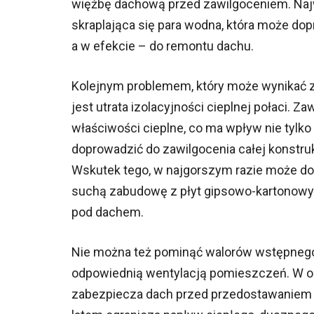
więźbę dachową przed zawilgoceniem. Naj
skraplająca się para wodna, która może do
a w efekcie – do remontu dachu.
Kolejnym problemem, który może wynikać z
jest utrata izolacyjności cieplnej połaci. Z
właściwości cieplne, co ma wpływ nie tylk
doprowadzić do zawilgocenia całej konstru
Wskutek tego, w najgorszym razie może doj
suchą zabudowę z płyt gipsowo-kartonow
pod dachem.
Nie można też pominąć walorów wstępnego
odpowiednią wentylacją pomieszczeń. W 
zabezpiecza dach przed przedostawaniem s