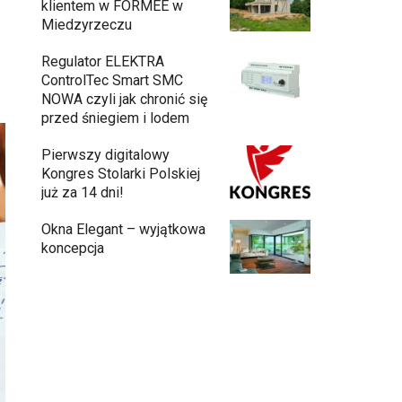
klientem w FORMEE w
Miedzyrzeczu
Regulator ELEKTRA
ControlTec Smart SMC
NOWA czyli jak chronić się
przed śniegiem i lodem
Pierwszy digitalowy
Kongres Stolarki Polskiej
już za 14 dni!
Okna Elegant – wyjątkowa
koncepcja
Budowa domu z gotowych modułów – jak
przebiega cały proces?
Meble ogrodowe drewniane, metalowe
czy z technorattanu? Plusy i minusy