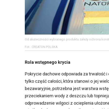
Od skuteczności wybranego produktu zależy ochrona konst
Fot.: CREATON POLSKA
Rola wstępnego krycia
Pokrycie dachowe odpowiada za trwałość i 
tylko część całości, która stanowi o jej wiel
bezawaryjnie, potrzebna jest warstwa wst
przeciekaniem wody z deszczu lub topniej
odprowadzenie wilgoci z ocieplenia ułożon