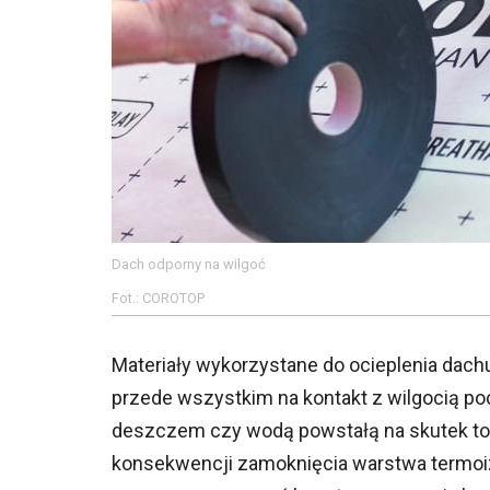
Dach odporny na wilgoć
Fot.: COROTOP
Materiały wykorzystane do ocieplenia dachu,
przede wszystkim na kontakt z wilgocią 
deszczem czy wodą powstałą na skutek top
konsekwencji zamoknięcia warstwa termoiz