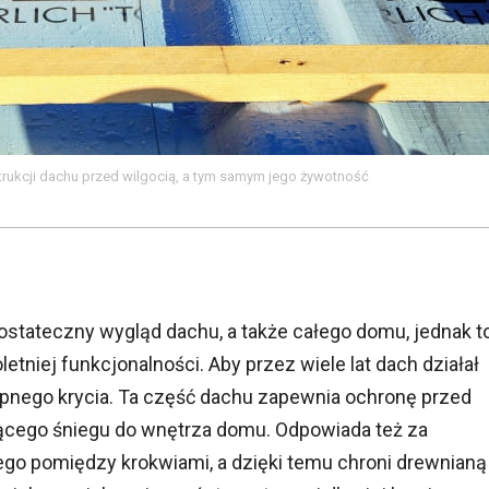
rukcji dachu przed wilgocią, a tym samym jego żywotność
ostateczny wygląd dachu, a także całego domu, jednak t
oletniej funkcjonalności. Aby przez wiele lat dach działał
ępnego krycia. Ta część dachu zapewnia ochronę przed
ącego śniegu do wnętrza domu. Odpowiada też za
ego pomiędzy krokwiami, a dzięki temu chroni drewnianą