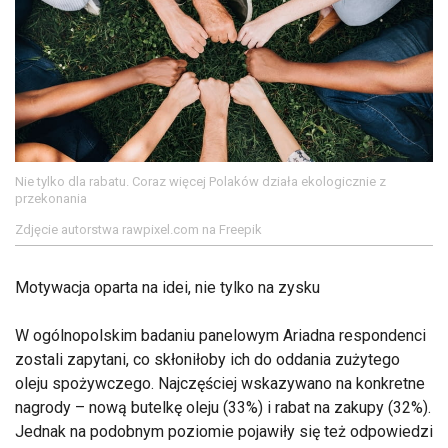
Nie tylko dla rabatu. Coraz więcej Polaków działa ekologicznie z
przekonania
Zdjęcie autorstwa rawpixel.com na Freepik
Motywacja oparta na idei, nie tylko na zysku
W ogólnopolskim badaniu panelowym Ariadna respondenci
zostali zapytani, co skłoniłoby ich do oddania zużytego
oleju spożywczego. Najczęściej wskazywano na konkretne
nagrody – nową butelkę oleju (33%) i rabat na zakupy (32%).
Jednak na podobnym poziomie pojawiły się też odpowiedzi