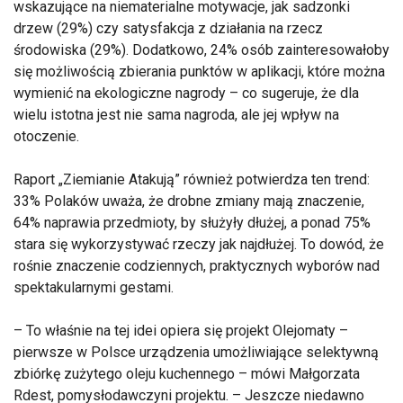
wskazujące na niematerialne motywacje, jak sadzonki
drzew (29%) czy satysfakcja z działania na rzecz
środowiska (29%). Dodatkowo, 24% osób zainteresowałoby
się możliwością zbierania punktów w aplikacji, które można
wymienić na ekologiczne nagrody – co sugeruje, że dla
wielu istotna jest nie sama nagroda, ale jej wpływ na
otoczenie.
Raport „Ziemianie Atakują” również potwierdza ten trend:
33% Polaków uważa, że drobne zmiany mają znaczenie,
64% naprawia przedmioty, by służyły dłużej, a ponad 75%
stara się wykorzystywać rzeczy jak najdłużej. To dowód, że
rośnie znaczenie codziennych, praktycznych wyborów nad
spektakularnymi gestami.
– To właśnie na tej idei opiera się projekt Olejomaty –
pierwsze w Polsce urządzenia umożliwiające selektywną
zbiórkę zużytego oleju kuchennego – mówi Małgorzata
Rdest, pomysłodawczyni projektu. – Jeszcze niedawno