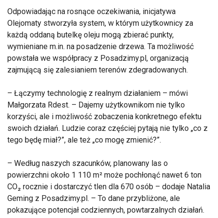
Odpowiadając na rosnące oczekiwania, inicjatywa
Olejomaty stworzyła system, w którym użytkownicy za
każdą oddaną butelkę oleju mogą zbierać punkty,
wymieniane m.in. na posadzenie drzewa. Ta możliwość
powstała we współpracy z Posadzimy.pl, organizacją
zajmującą się zalesianiem terenów zdegradowanych.
– Łączymy technologię z realnym działaniem – mówi
Małgorzata Rdest. – Dajemy użytkownikom nie tylko
korzyści, ale i możliwość zobaczenia konkretnego efektu
swoich działań. Ludzie coraz częściej pytają nie tylko „co z
tego będę miał?”, ale też „co mogę zmienić?”.
– Według naszych szacunków, planowany las o
powierzchni około 1 110 m² może pochłonąć nawet 6 ton
CO₂ rocznie i dostarczyć tlen dla 670 osób – dodaje Natalia
Geming z Posadzimy.pl. – To dane przybliżone, ale
pokazujące potencjał codziennych, powtarzalnych działań.