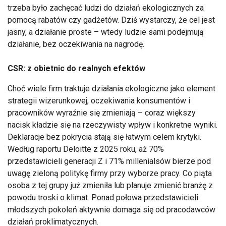
trzeba było zachęcać ludzi do działań ekologicznych za
pomocą rabatów czy gadżetów. Dziś wystarczy, że cel jest
jasny, a działanie proste – wtedy ludzie sami podejmują
działanie, bez oczekiwania na nagrodę.
CSR: z obietnic do realnych efektów
Choć wiele firm traktuje działania ekologiczne jako element
strategii wizerunkowej, oczekiwania konsumentów i
pracowników wyraźnie się zmieniają – coraz większy
nacisk kładzie się na rzeczywisty wpływ i konkretne wyniki.
Deklaracje bez pokrycia stają się łatwym celem krytyki.
Według raportu Deloitte z 2025 roku, aż 70%
przedstawicieli generacji Z i 71% millenialsów bierze pod
uwagę zieloną politykę firmy przy wyborze pracy. Co piąta
osoba z tej grupy już zmieniła lub planuje zmienić branżę z
powodu troski o klimat. Ponad połowa przedstawicieli
młodszych pokoleń aktywnie domaga się od pracodawców
działań proklimatycznych.